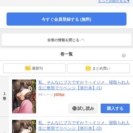
ち。整形することで過去と決別して幸せを勝ち取ろうとするが、新たな顔を手
もっと詳細を見る▼
に入れたその先には更なる悲劇が待ち受けていた!
今すぐ会員登録する (無料)
全巻の情報を
閉じる
巻一覧
最新刊
まとめ買い
私、そんなにブスですか？～イジメ、寝取られ人
生に整形でリベンジ【単行本】(1)
1
98ページ
|
400pt
巻
試し読み
購入する
私、そんなにブスですか？～イジメ、寝取られ人
生に整形でリベンジ【単行本】(2)