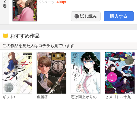
2
96ページ
|
400pt
巻
試し読み
購入する
おすすめ作品
この作品を見た人はコチラも見ています
恋は雨上がりのように
ギフト±
幽麗塔
ヒメゴト～十九歳の制服～