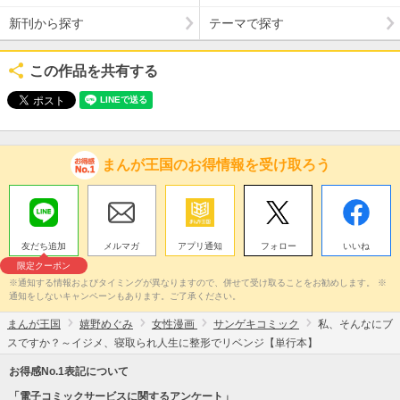
新刊から探す
テーマで探す
この作品を共有する
まんが王国のお得情報を受け取ろう
友だち追加
メルマガ
アプリ通知
フォロー
いいね
限定クーポン
※通知する情報およびタイミングが異なりますので、併せて受け取ることをお勧めします。 ※
通知をしないキャンペーンもあります。ご了承ください。
まんが王国
嬉野めぐみ
女性漫画
サンゲキコミック
私、そんなにブ
スですか？～イジメ、寝取られ人生に整形でリベンジ【単行本】
お得感No.1表記について
「電子コミックサービスに関するアンケート」