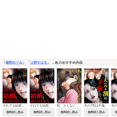
「
嬉野めぐみ
」 「
上野すばる
」
のおすすめ作品
…他
それでも結婚続けますか？～寝取り妊娠、略奪不倫の代償【単行本】
それでも結婚続けますか？～寝取り妊娠、略奪不倫の代償
私、そんなにブスですか？～イジメ、寝取られ人生に整形でリベンジ
夫の7割は不倫している～白昼不倫・熟年離婚・裏切りの結末！【単行本】
無料試し読み
無料試し読み
無料試し読み
無料試し読み