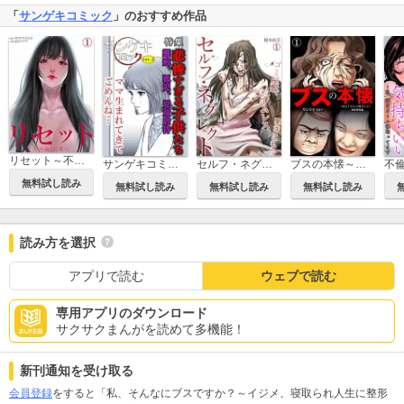
「
サンゲキコミック
」のおすすめ作品
リセット～不倫の代償～【分冊版】
サンゲキコミックvol.3～悲惨すぎる子供たち
セルフ・ネグレクト～ゴミ屋敷、ホームレス、ひきこもり
ブスの本懐～暴走する3人の醜女たち～
無料試し読み
無料試し読み
無料試し読み
無料試し読み
読み方を選択
アプリで読む
ウェブで読む
専用アプリのダウンロード
サクサクまんがを読めて多機能！
新刊通知を受け取る
会員登録
をすると「私、そんなにブスですか？～イジメ、寝取られ人生に整形