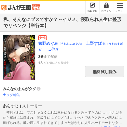
新規登録
ログイン
メニュー
私、そんなにブスですか？～イジメ、寝取られ人生に整形
でリベンジ【単行本】
女性
嬉野めぐみ
上野すばる
（うれしのめぐみ）
（うえのすば
…他▼
る）
2巻
まで配信
4人
がお気に入り登録中
無料試し読み
みんなのまんがタグ
タグ編集
あらすじ | ストーリー
「整形すれば、ブスじゃなくなれば幸せになれると思ってたのに…」小さな頃
から家族には疎まれ、同級生にはイジメられ、やっとできたと思った恋人には
逃げられる。醜い顔に生まれてきてしまったばかりに人生ハードモードな女た