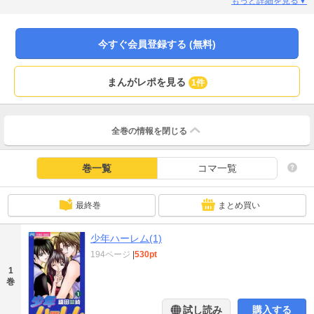
もっと詳細を見る▼
今すぐ会員登録する (無料)
まんがレポを見る
1件
全巻の情報を
閉じる
巻一覧
コマ一覧
最終巻
まとめ買い
少年ハーレム(1)
194ページ
|
530pt
1
巻
試し読み
購入する