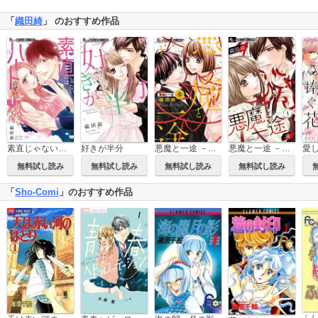
「
織田綺
」 のおすすめ作品
素直じゃないのはハートのせい
好きが半分
悪魔と一途 －虜－
悪魔と一途 －虜－【マイクロ】
愛
無料試し読み
無料試し読み
無料試し読み
無料試し読み
「
Sho-Comi
」のおすすめ作品