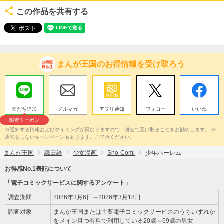
この作品を共有する
まんが王国のお得情報を受け取ろう
友だち追加
メルマガ
アプリ通知
フォロー
いいね
限定クーポン
※通知する情報およびタイミングが異なりますので、併せて受け取ることをお勧めします。 ※
通知をしないキャンペーンもあります。ご了承ください。
まんが王国
織田綺
少女漫画
Sho-Comi
少年ハーレム
お得感No.1表記について
「電子コミックサービスに関するアンケート」
調査期間
2026年3月6日～2026年3月18日
調査対象
まんが王国または主要電子コミックサービスのうちいずれか
をメイン且つ有料で利用している20歳～69歳の男女