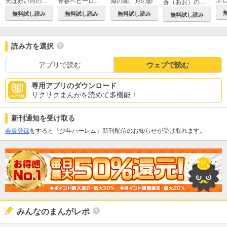
ふ
青春ヘビーローテーション
海の闇、月の影
天は赤い河のほとり
蒼（あお）の封印
無料試し読み
無料試し読み
無料試し読み
無料試し読み
読み方を選択
アプリで読む
ウェブで読む
専用アプリのダウンロード
サクサクまんがを読めて多機能！
新刊通知を受け取る
会員登録
をすると「少年ハーレム」新刊配信のお知らせが受け取れます。
みんなのまんがレポ