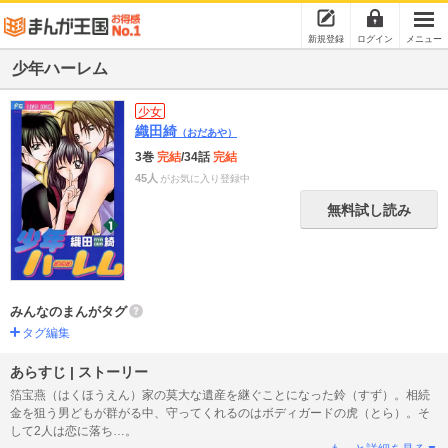
新規登録
ログイン
メニュー
少年ハーレム
少女
織田綺
（おだあや）
3巻
完結
/34話
完結
45人
がお気に入り登録中
無料試し読み
みんなのまんがタグ
タグ編集
あらすじ | ストーリー
箔宝燕（はくほうえん）家の莫大な遺産を継ぐことになった鈴（すず）。相続
金を狙う男どもが群がる中、守ってくれるのはボディガードの虎（とら）。そ
して2人は恋に落ち…。