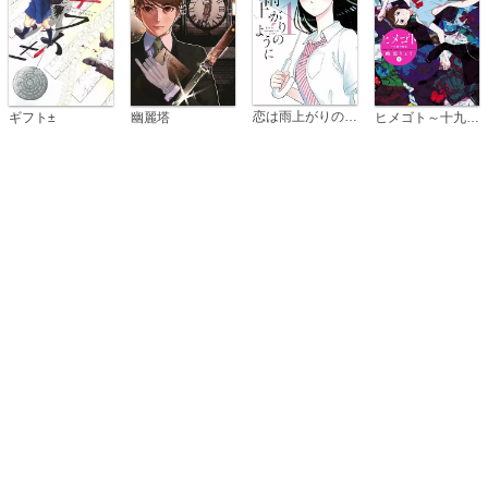
恋は雨上がりのように
ギフト±
幽麗塔
ヒメゴト～十九歳の制服～