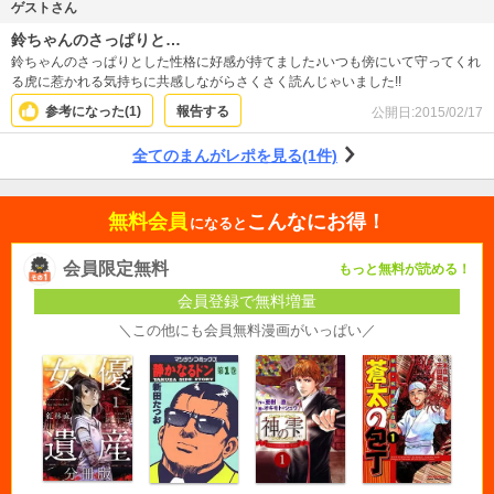
ゲストさん
鈴ちゃんのさっぱりと…
鈴ちゃんのさっぱりとした性格に好感が持てました♪いつも傍にいて守ってくれ
る虎に惹かれる気持ちに共感しながらさくさく読んじゃいました!!
参考になった(
1
)
報告する
公開日:
2015/02/17
全てのまんがレポを見る(1件)
無料会員
こんなにお得！
になると
会員限定無料
もっと無料が読める！
会員登録で無料増量
＼この他にも会員無料漫画がいっぱい／