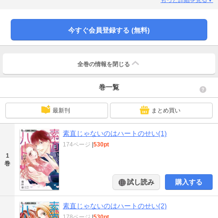
で…！？ 強がり女子×ツンデレ男子のすれ違いラブ開幕！
今すぐ会員登録する (無料)
全巻の情報を
閉じる
巻一覧
最新刊
まとめ買い
素直じゃないのはハートのせい(1)
174ページ
|
530pt
1
巻
試し読み
購入する
素直じゃないのはハートのせい(2)
178ページ
|
530pt