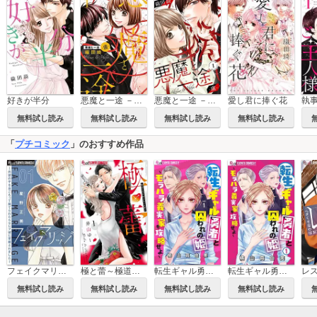
好きが半分
悪魔と一途 －虜－
悪魔と一途 －虜－【マイクロ】
愛し君に捧ぐ花
無料試し読み
無料試し読み
無料試し読み
無料試し読み
「
プチコミック
」のおすすめ作品
フェイクマリッジ～元彼の子を身ごもって捨てられたらセレブ彼に求婚されました～【マイクロ】
極と蕾～極道と恋を知らない人妻と～
転生ギャル勇者と囚われの姫～モラハラ義実家を攻略せよ～【マイクロ】
転生ギャル勇者と囚われの姫～モラハラ義実家を攻略せよ～
無料試し読み
無料試し読み
無料試し読み
無料試し読み