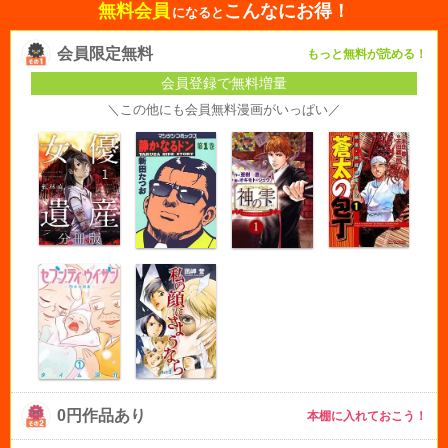
無料会員
こんなにお得！
になると
会員限定無料
もっと無料が読める！
会員登録で無料増量
＼この他にも会員無料漫画がいっぱい／
0円作品あり
本棚に入れておこう！