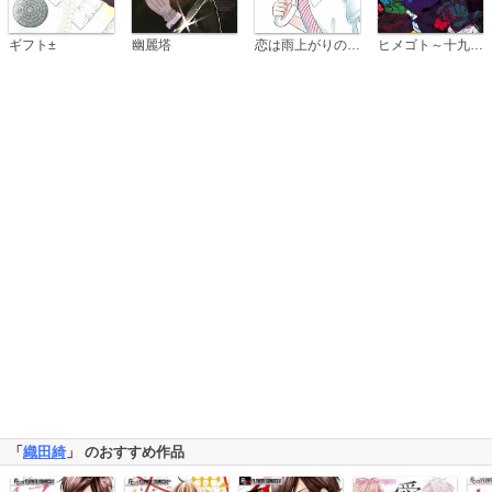
恋は雨上がりのように
ギフト±
幽麗塔
ヒメゴト～十九歳の制服～
「
織田綺
」 のおすすめ作品