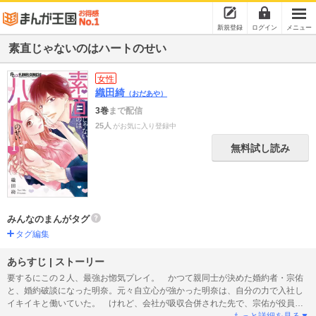
新規登録
ログイン
メニュー
素直じゃないのはハートのせい
女性
織田綺
（おだあや）
3巻
まで配信
25人
がお気に入り登録中
無料試し読み
みんなのまんがタグ
タグ編集
あらすじ | ストーリー
要するにこの２人、最強お惚気プレイ。 かつて親同士が決めた婚約者・宗佑
と、婚約破談になった明奈。元々自立心が強かった明奈は、自分の力で入社し
イキイキと働いていた。 けれど、会社が吸収合併された先で、宗佑が役員と
して働いていた！ しかも彼は、ツンツンしながらも明奈に好意丸出し
もっと詳細を見る▼