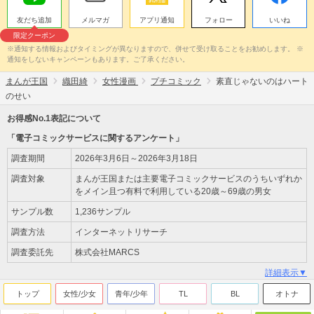
友だち追加
メルマガ
アプリ通知
フォロー
いいね
限定クーポン
※通知する情報およびタイミングが異なりますので、併せて受け取ることをお勧めします。 ※
通知をしないキャンペーンもあります。ご了承ください。
まんが王国
織田綺
女性漫画
プチコミック
素直じゃないのはハート
のせい
お得感No.1表記について
「電子コミックサービスに関するアンケート」
調査期間
2026年3月6日～2026年3月18日
調査対象
まんが王国または主要電子コミックサービスのうちいずれか
をメイン且つ有料で利用している20歳～69歳の男女
サンプル数
1,236サンプル
調査方法
インターネットリサーチ
調査委託先
株式会社MARCS
詳細表示▼
トップ
女性/少女
青年/少年
TL
BL
オトナ