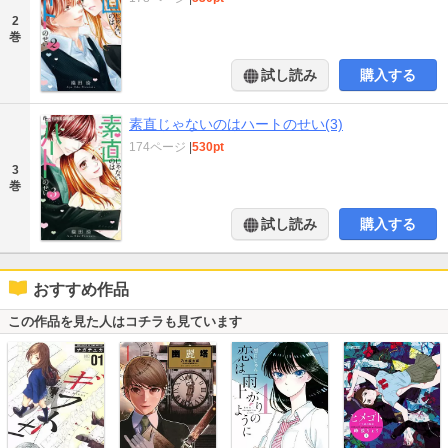
2
巻
試し読み
購入する
素直じゃないのはハートのせい(3)
174ページ
|
530pt
3
巻
試し読み
購入する
おすすめ作品
この作品を見た人はコチラも見ています