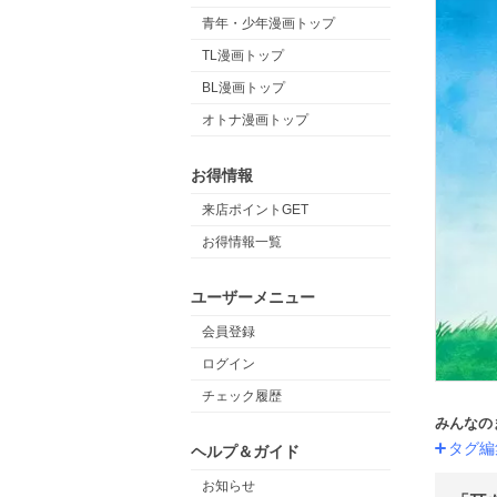
青年・少年漫画トップ
TL漫画トップ
BL漫画トップ
オトナ漫画トップ
お得情報
来店ポイントGET
お得情報一覧
ユーザーメニュー
会員登録
ログイン
チェック履歴
みんなの
タグ編
ヘルプ＆ガイド
お知らせ