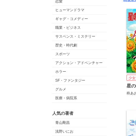
恋愛
ヒューマンドラマ
ギャグ・コメディー
職業・ビジネス
サスペンス・ミステリー
歴史・時代劇
スポーツ
アクション・アドベンチャー
ホラー
少女
SF・ファンタジー
星の
グルメ
柊あ
医療・病院系
人気の著者
青山剛昌
浅野いにお