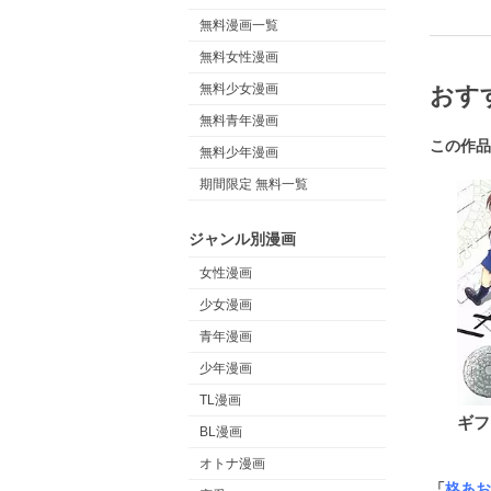
無料漫画一覧
無料女性漫画
無料少女漫画
おす
無料青年漫画
この作品
無料少年漫画
期間限定 無料一覧
ジャンル別漫画
女性漫画
少女漫画
青年漫画
少年漫画
TL漫画
ギフ
BL漫画
オトナ漫画
「
柊あお