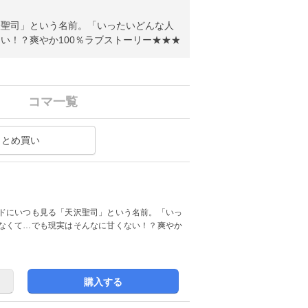
沢聖司」という名前。「いったいどんな人
い！？爽やか100％ラブストーリー★★★
コマ一覧
まとめ買い
ドにいつも見る「天沢聖司」という名前。「いっ
なくて…でも現実はそんなに甘くない！？爽やか
購入する