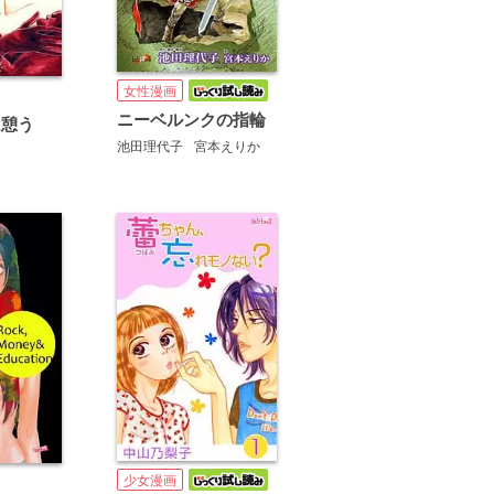
女性漫画
ニーベルンクの指輪
は憩う
池田理代子
宮本えりか
少女漫画