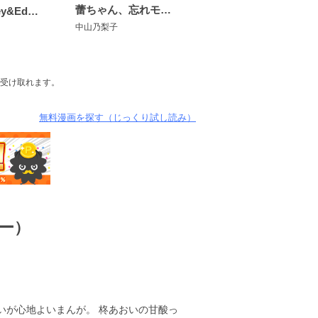
蕾ちゃん、忘れモノない？
Rock、Money&Education
中山乃梨子
受け取れます。
無料漫画を探す（じっくり試し読み）
ー）
いが心地よいまんが。 柊あおいの甘酸っ