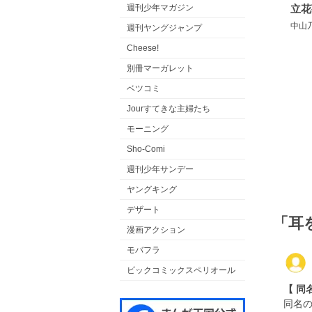
週刊少年マガジン
立花
中山
週刊ヤングジャンプ
Cheese!
別冊マーガレット
ベツコミ
Jourすてきな主婦たち
モーニング
Sho-Comi
週刊少年サンデー
ヤングキング
デザート
「耳
漫画アクション
モバフラ
ビックコミックスペリオール
【 同
同名の