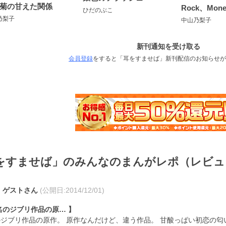
菊の甘えた関係
ひだのぶこ
乃梨子
中山乃梨子
新刊通知を受け取る
会員登録
をすると「耳をすませば」新刊配信のお知らせが
をすませば」のみんなのまんがレポ（レビュ
ゲストさん
(公開日:
2014/12/01)
名のジブリ作品の原… 】
ジブリ作品の原作。 原作なんだけど、違う作品。 甘酸っぱい初恋の匂