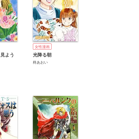
女性漫画
を見よう
光降る朝
柊あおい