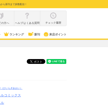
品から新刊まで多数配信！
チェック履歴
ての方へ
ヘルプ/よくある質問
ル
ランキング
新刊
来店ポイント
い
（ひいらぎあおい）
ベルコミックス
ベル