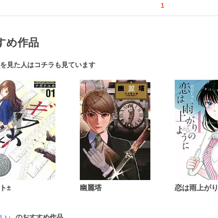
1
すめ作品
を見た人はコチラも見ています
ト±
幽麗塔
い
」 のおすすめ作品