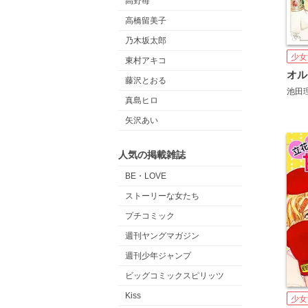
高野苺
高橋留美子
乃木坂太郎
少女
東村アキコ
オル
藤沢とおる
池田
真島ヒロ
矢沢あい
人気の掲載雑誌
BE・LOVE
ストーリーな女たち
プチコミック
週刊ヤングマガジン
週刊少年ジャンプ
ビッグコミックスピリッツ
Kiss
少女