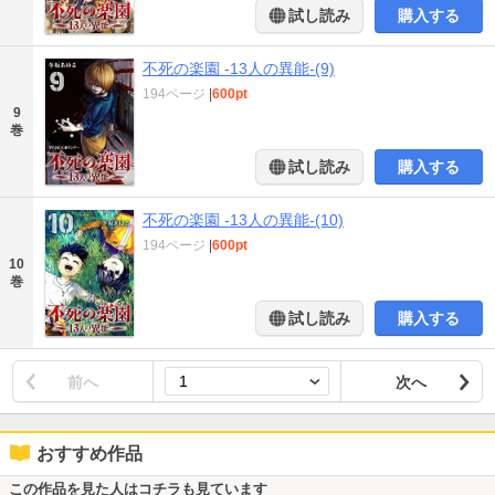
試し読み
購入する
不死の楽園 -13人の異能-(9)
194ページ
|
600pt
9
巻
試し読み
購入する
不死の楽園 -13人の異能-(10)
194ページ
|
600pt
10
巻
試し読み
購入する
前へ
次へ
おすすめ作品
この作品を見た人はコチラも見ています