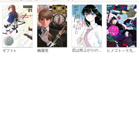
恋は雨上がりのように
ギフト±
幽麗塔
ヒメゴト～十九歳の制服～