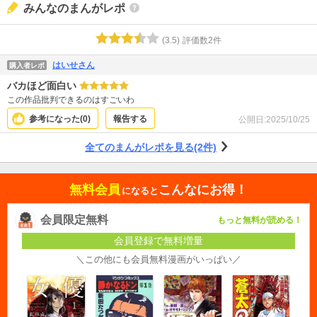
みんなのまんがレポ
(
3.5
)
評価数
2
件
はいせさん
購入者レポ
バカほど面白い
この作品批判できるのはすごいわ
参考になった(
0
)
報告する
公開日:
2025/10/25
全てのまんがレポを見る(2件)
無料会員
こんなにお得！
になると
会員限定無料
もっと無料が読める！
会員登録で無料増量
＼この他にも会員無料漫画がいっぱい／