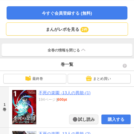
に、奇蹟は起きない』
今すぐ会員登録する (無料)
まんがレポを見る
2件
全巻の情報を
閉じる
巻一覧
最終巻
まとめ買い
不死の楽園 -13人の異能-(1)
194ページ
|
600pt
1
巻
試し読み
購入する
不死の楽園 -13人の異能-(2)