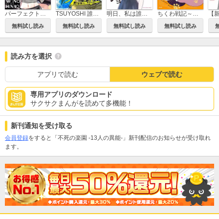
パーフェクトグリッター
TSUYOSHI 誰も勝てない、アイツには
明日、私は誰かのカノジョ
ちくわ戦記～おれのカワイイで地球侵略～
無料試し読み
無料試し読み
無料試し読み
無料試し読み
読み方を選択
アプリで読む
ウェブで読む
専用アプリのダウンロード
サクサクまんがを読めて多機能！
新刊通知を受け取る
会員登録
をすると「不死の楽園 -13人の異能-」新刊配信のお知らせが受け取れ
ます。