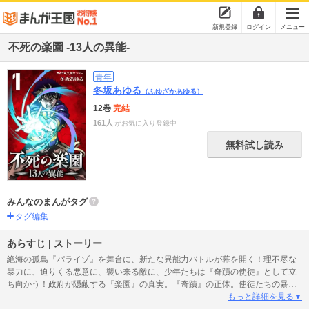
新規登録
ログイン
メニュー
不死の楽園 -13人の異能-
青年
冬坂あゆる
（ふゆざかあゆる）
12巻
完結
161人
がお気に入り登録中
無料試し読み
みんなのまんがタグ
タグ編集
あらすじ | ストーリー
絶海の孤島『パライゾ』を舞台に、新たな異能力バトルが幕を開く！理不尽な
暴力に、迫りくる悪意に、襲い来る敵に、少年たちは『奇蹟の使徒』として立
ち向かう！政府が隠蔽する『楽園』の真実。『奇蹟』の正体。使徒たちの暴動
の真意……その全てを知った時、少年は何を選択するのか―― 『この楽園
もっと詳細を見る▼