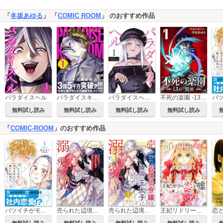
「
冬坂あゆる
」 「
COMIC ROOM
」 のおすすめ作品
パラダイスヘル
パラダイスキングダム
パラダイスヘル 分冊版
不死の楽園 -13人の異能-
無料試し読み
無料試し読み
無料試し読み
無料試し読み
「
COMIC-ROOM
」のおすすめ作品
バツイチがモテるなんて聞いてません【コミックス版】
売られた辺境伯令嬢は隣国の王太子に溺愛される【コミックス版】
売られた辺境伯令嬢は隣国の王太子に溺愛される
王妃リドリーの恋と嘘 分冊版
恋
無料試し読み
無料試し読み
無料試し読み
無料試し読み