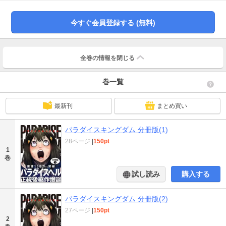
ロ・ハイブリッド）。父となり、父性を感じている神城だったが、その陰に
は、孤独に苛まれるもう一人の息子・牛若丸の姿が。突如デキた腹違いの弟に
より、居場所を奪われた彼の胸中には、誰にも理解されない“漆黒の感情”が渦巻
今すぐ会員登録する (無料)
いていた。そして、グレにグレた牛若丸は非行に走り、こう宣言する。「俺は
俺の王国を創る。パラダイスキングダムを──。」日本が誇る最狂ロックエンタ
ーテインメント奇譚、ここに再始動！
全巻の情報を
閉じる
巻一覧
最新刊
まとめ買い
パラダイスキングダム 分冊版(1)
28ページ
|
150pt
1
巻
試し読み
購入する
パラダイスキングダム 分冊版(2)
27ページ
|
150pt
2