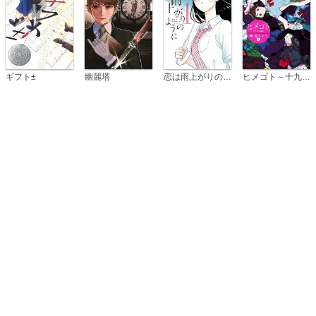
恋は雨上がりのように
ギフト±
幽麗塔
ヒメゴト～十九歳の制服～