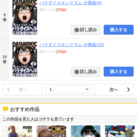
パラダイスキングダム 分冊版(9)
26ページ
|
150pt
9
巻
試し読み
購入する
パラダイスキングダム 分冊版(10)
26ページ
|
150pt
10
巻
試し読み
購入する
前へ
次へ
おすすめ作品
この作品を見た人はコチラも見ています