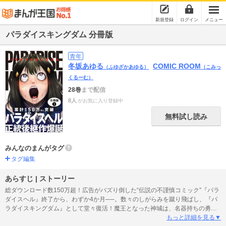
新規登録
ログイン
メニュー
パラダイスキングダム 分冊版
青年
冬坂あゆる
COMIC ROOM
（ふゆざかあゆる）
（こみっ
くるーむ）
28巻
まで配信
8人
がお気に入り登録中
無料試し読み
みんなのまんがタグ
タグ編集
あらすじ | ストーリー
総ダウンロード数150万超！広告がバズり倒した“伝説の不謹慎コミック”『パラ
ダイスヘル』終了から、わずか4か月──。数々のしがらみを蹴り飛ばし、『パ
ラダイスキングダム』として堂々復活！魔王となった神城は、名器持ちの勇者
との果てなき“いとなみ”の末、新たな命を授かる。その名は、神城聖邪（カミシ
もっと詳細を見る▼