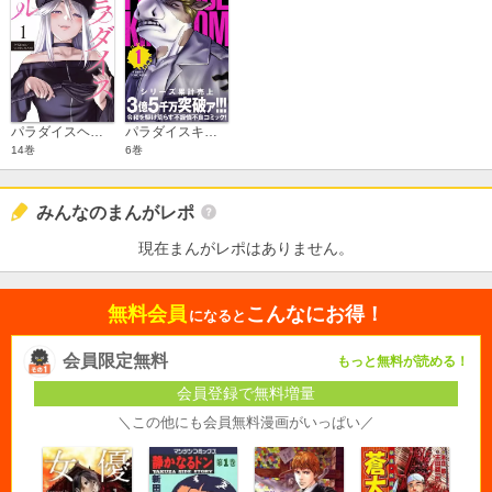
パラダイスヘル 分冊版
パラダイスキングダム
14巻
6巻
みんなのまんがレポ
現在まんがレポはありません。
無料会員
こんなにお得！
になると
会員限定無料
もっと無料が読める！
会員登録で無料増量
＼この他にも会員無料漫画がいっぱい／