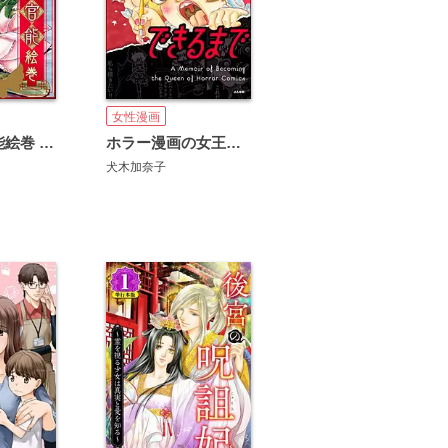
女性漫画
中国貴族 官能絵巻 ～てん足・児童婚・宮中乱交～
ホラー漫画の女王ができるまで
犬木加奈子