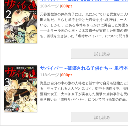
108ページ |
600pt
元養護教諭の井条彩子には、気にかけている児童が二人
田大地だ。自らも虐待を受けた過去を持つ彩子は、一人
いる。しかし、とある事件をきっかけに再会した海里
――ホラー漫画の女王・犬木加奈子が実在した衝撃の虐
ち、苦境を生き抜いた「虐待サバイバー」について問う
試し読み
サバイバー～破壊される子供たち～ 単行本版
118ページ |
600pt
海里は自分の中の別の人格達と話す中で自分も怪物だと
る、守ってくれる大人だと気づく。街中を彷徨う中、海
漫画の女王・犬木加奈子が実在した衝撃の虐待事件を元
生き抜いた「虐待サバイバー」について問う衝撃の作品
試し読み