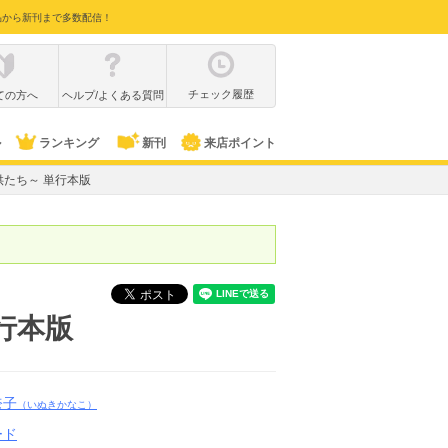
品から新刊まで多数配信！
チェック履歴
ての方へ
ヘルプ/よくある質問
ル
ランキング
新刊
来店ポイント
たち～ 単行本版
行本版
奈子
（いぬきかなこ）
ード