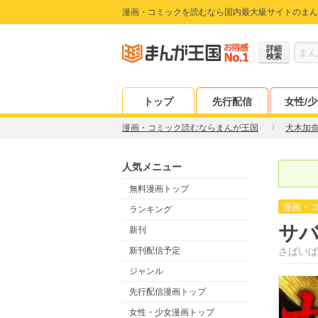
漫画・コミックを読むなら国内最大級サイトのまん
詳細
検索
トップ
先行配信
女性/
漫画・コミック読むならまんが王国
犬木加
人気メニュー
無料漫画トップ
漫画・
ランキング
サバ
新刊
新刊配信予定
さばいば
ジャンル
先行配信漫画トップ
女性・少女漫画トップ