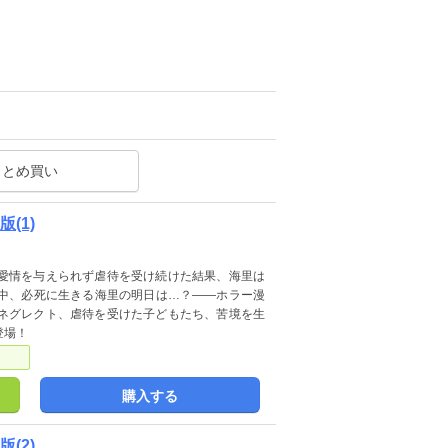
まとめ買い
(1)
愛情を与えられず虐待を受け続けた結果、海里は
中、必死に生きる海里の明日は…？――ホラー漫
ネグレクト、虐待を受けた子どもたち、苦境を生
登場！
購入する
(2)