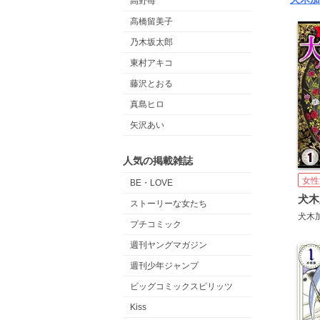
高野苺
高橋留美子
乃木坂太郎
東村アキコ
藤沢とおる
真島ヒロ
矢沢あい
人気の掲載雑誌
女性
BE・LOVE
ストーリーな女たち
犬木
プチコミック
週刊ヤングマガジン
週刊少年ジャンプ
ビッグコミックスピリッツ
Kiss