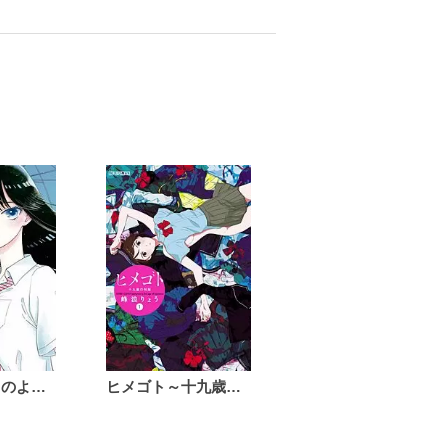
恋は雨上がりのように
ヒメゴト～十九歳の制服～