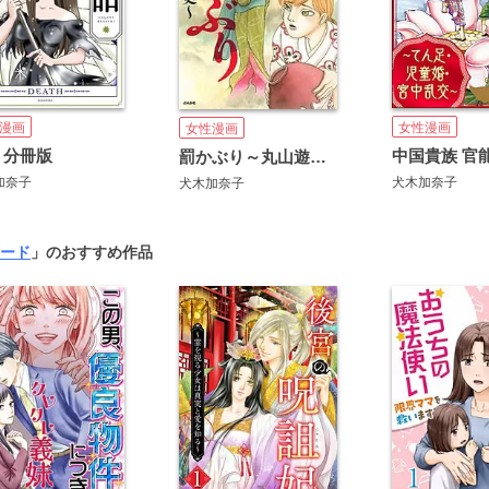
漫画
女性漫画
女性漫画
 分冊版
罰かぶり～丸山遊郭哀史～
加奈子
犬木加奈子
犬木加奈子
ード
」のおすすめ作品