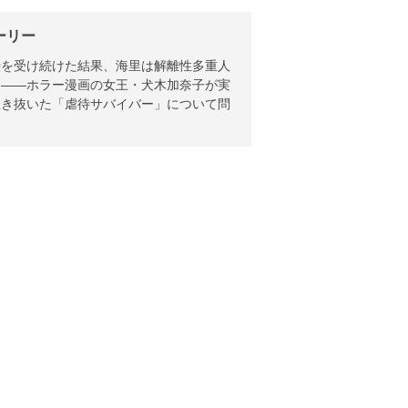
ーリー
待を受け続けた結果、海里は解離性多重人
？――ホラー漫画の女王・犬木加奈子が実
生き抜いた「虐待サバイバー」について問