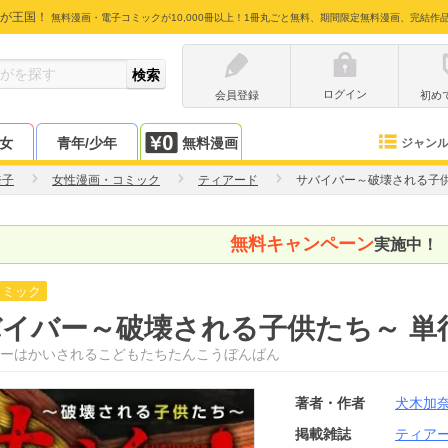
が王国！
無料漫画・電子コミックが10,000冊以上！1冊丸ごと無料、期間限定無料漫画、完結作
ログイン
会員登録
初め
少女
青年/少年
無料漫画
ジャン
奈子
女性漫画・コミック
ティアード
サバイバー～破壊される子供
無料キャンペーン
実施中！
コミック
イバー～破壊される子供たち～ 単
ーはかいされるこどもたちたんこうぼんばん
著者・作者
犬木加
掲載雑誌
ティア