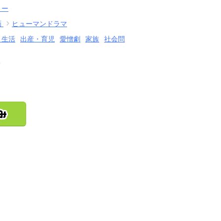
リー
画
ヒューマンドラマ
・生活
出産・育児
愛憎劇
家族
社会問
結