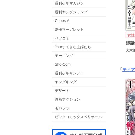
週刊少年マガジン
週刊ヤングジャンプ
Cheese!
別冊マーガレット
女性
ベツコミ
鏡話
Jourすてきな主婦たち
犬木
モーニング
Sho-Comi
「
ティア
週刊少年サンデー
ヤングキング
デザート
漫画アクション
モバフラ
ビックコミックスペリオール