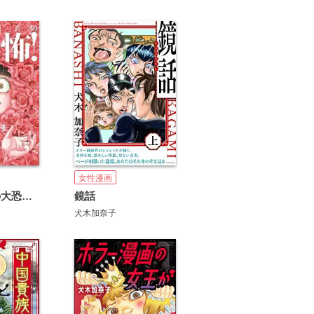
女性漫画
犬木加奈子の大恐怖！
鏡話
犬木加奈子