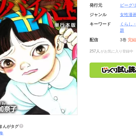
発行元
ビーグ
ジャンル
女性漫
キーワード
くらし
題
配信
3巻
完
257人
がお気に入り登録中
まんがタグ
集