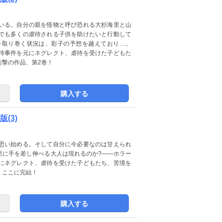
いる。自分の親を怪物と呼び恐れる大杉海里と山
でも多くの虐待される子供を助けたいと行動して
を取り巻く状況は、彩子の予想を越えており…。
待事件を元にネグレクト、虐待を受けた子どもた
衝撃の作品、第2巻！
購入する
(3)
思い始める。そして自分に今必要なのは甘えられ
里に手を差し伸べる大人は現れるのか?――ホラー
にネグレクト、虐待を受けた子どもたち、苦境を
、ここに完結！
購入する