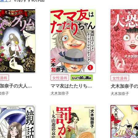
女性漫画
漫画
女性漫画
ママ友はたたりちゃん ～親同士のイジメ・カースト・マウンティング～
犬木加奈子の大人向けグリム童話
犬木加奈子
加奈子
犬木加奈子