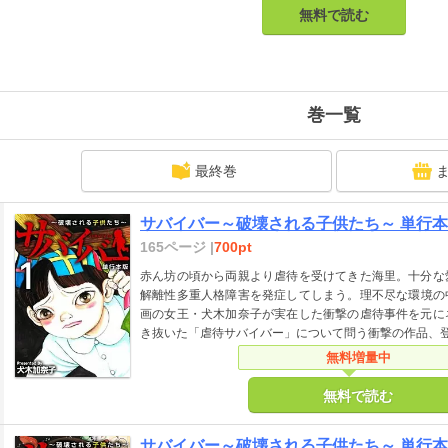
無料で読む
巻一覧
最終巻
サバイバー～破壊される子供たち～ 単行本版
165ページ |
700pt
赤ん坊の頃から両親より虐待を受けてきた海里。十分な
解離性多重人格障害を発症してしまう。理不尽な環境の
画の女王・犬木加奈子が実在した衝撃の虐待事件を元に
き抜いた「虐待サバイバー」について問う衝撃の作品、
無料増量中
無料で読む
サバイバー～破壊される子供たち～ 単行本版