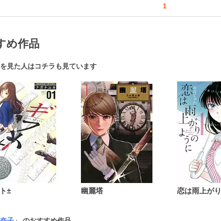
1
すめ作品
を見た人はコチラも見ています
ト±
幽麗塔
奈子
」 のおすすめ作品