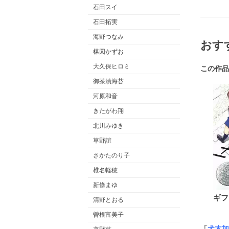
石田スイ
石田拓実
海野つなみ
おす
楳図かずお
大久保ヒロミ
この作品
御茶漬海苔
河原和音
きたがわ翔
北川みゆき
草野誼
さかたのり子
椎名軽穂
新條まゆ
ギフ
清野とおる
曽根富美子
「
犬木加