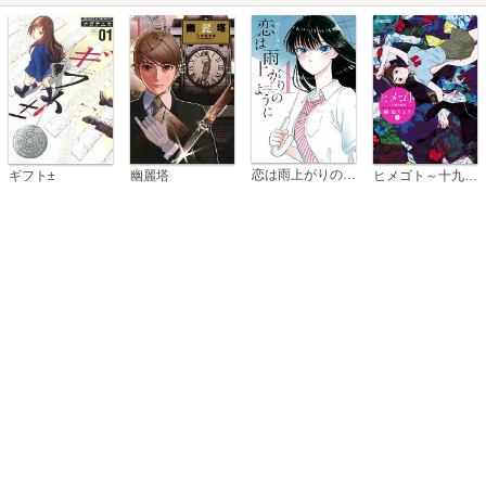
恋は雨上がりのように
ギフト±
幽麗塔
ヒメゴト～十九歳の制服～