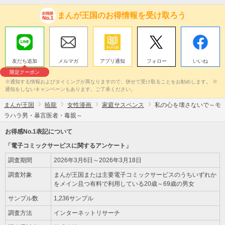
まんが王国のお得情報を受け取ろう
友だち追加
メルマガ
アプリ通知
フォロー
いいね
限定クーポン
※通知する情報およびタイミングが異なりますので、併せて受け取ることをお勧めします。 ※
通知をしないキャンペーンもあります。ご了承ください。
まんが王国
暁龍
女性漫画
家庭サスペンス
私の心を壊さないで～モ
ラハラ男・暴言医者・毒親～
お得感No.1表記について
「電子コミックサービスに関するアンケート」
調査期間
2026年3月6日～2026年3月18日
調査対象
まんが王国または主要電子コミックサービスのうちいずれか
をメイン且つ有料で利用している20歳～69歳の男女
サンプル数
1,236サンプル
調査方法
インターネットリサーチ