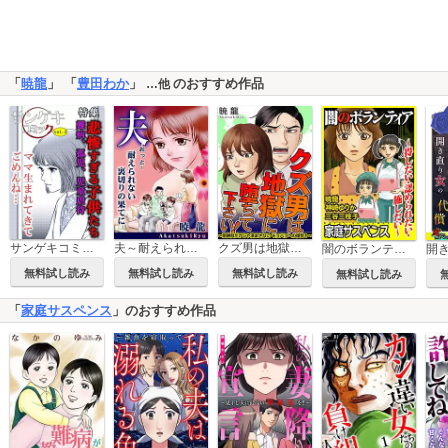
「
暁龍
」 「
豊田わか
」
のおすすめ作品
…他
サンゲキコミックvol.3～悲惨すぎる子供たち
夫～耐えられない裏切りの果てに～【単話版】
クズ男は地獄に堕ちて下さい！～慰謝料だけじゃ済まさないモラハラへの復讐！～
闇のボランティア～得したい・認められたい・施したい～
無料試し読み
無料試し読み
無料試し読み
無料試し読み
「
家庭サスペンス
」のおすすめ作品