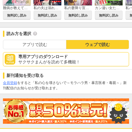
難病が教えてくれたこと ～あなたの身近にいる闘病者たち～
私の夫は溺れる魚～雑魚を寝取って嬉しいですか？～
私の妻降り宣言～見下し夫に最高の修羅場を!!～
カン違い女たちの負け組人生～私が惨めだなんておかしいだろ！～
無料試し読み
無料試し読み
無料試し読み
無料試し読み
読み方を選択
アプリで読む
ウェブで読む
専用アプリのダウンロード
サクサクまんがを読めて多機能！
新刊通知を受け取る
会員登録
をすると「私の心を壊さないで～モラハラ男・暴言医者・毒親～」新
刊配信のお知らせが受け取れます。