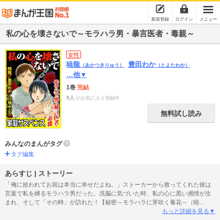
新規登録
ログイン
メニュー
私の心を壊さないで～モラハラ男・暴言医者・毒親～
女性
暁龍
豊田わか
（あかつきりゅう）
（とよたわか）
…他▼
1巻
完結
9人
がお気に入り登録中
無料試し読み
みんなのまんがタグ
タグ編集
あらすじ | ストーリー
「俺に拾われてお前は本当に幸せだよね。」ストーカーから救ってくれた彼は
言葉で私を縛るモラハラ男だった。洗脳に気づいた時、私の心に黒い感情が生
まれ、そして「その時」が訪れた！【秘密～モラハラに芽吹く毒花～（暁
龍）】。下品で粗暴な義父に暴力を振るわれ、学校でも孤立している少女・姫
もっと詳細を見る▼