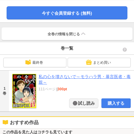
子。母親も教師にも見放された彼女は乱暴だが頼もしい少年・大和がいつかこ
の閉塞された世界から連れ出してくれると信じていた。だが…。【塔の中のラ
プンツェル～被虐待児の寓話～（豊田わか）】。死産した母親に信じられない
今すぐ会員登録する (無料)
言葉を次々ぶつけ、更には出世のため、自分の子供まで堕胎させようとする医
者としても人としても最低の男。人間のクズにはそれなりの報いを！聖母たち
が鬼女に変貌する！【ドクターハラスメント～医者はそんなに偉いんですか？
～（川端みどり）】。悪意に踏みにじられた心が闇に堕ちる！因縁から生まれ
全巻の情報を
閉じる
る毒を描くオムニバス3選を収録。※本作は描きおろし作品及び「家庭サスペン
ス」等に掲載されていた作品を電子配信用に再編集したものです。
巻一覧
最終巻
まとめ買い
私の心を壊さないで～モラハラ男・暴言医者・毒
親～
1
111ページ
|
300pt
巻
試し読み
購入する
おすすめ作品
この作品を見た人はコチラも見ています