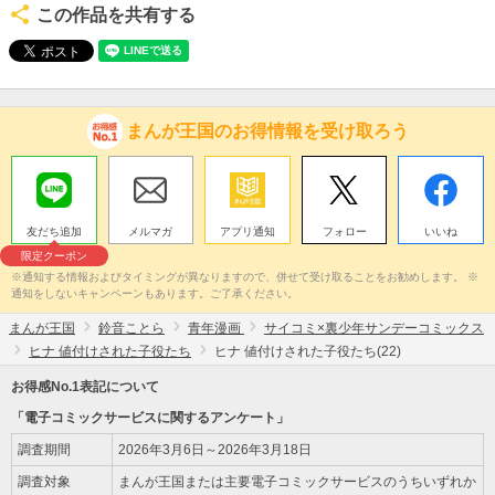
この作品を共有する
まんが王国のお得情報を受け取ろう
友だち追加
メルマガ
アプリ通知
フォロー
いいね
限定クーポン
※通知する情報およびタイミングが異なりますので、併せて受け取ることをお勧めします。 ※
通知をしないキャンペーンもあります。ご了承ください。
まんが王国
鈴音ことら
青年漫画
サイコミ×裏少年サンデーコミックス
ヒナ 値付けされた子役たち
ヒナ 値付けされた子役たち(22)
お得感No.1表記について
「電子コミックサービスに関するアンケート」
調査期間
2026年3月6日～2026年3月18日
調査対象
まんが王国または主要電子コミックサービスのうちいずれか