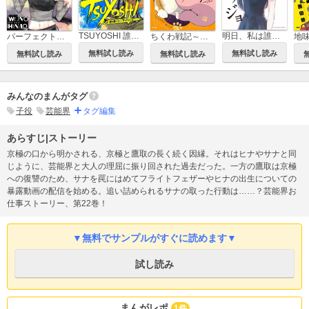
TSUYOSHI 誰も勝てない、アイツには
明日、私は誰かのカノジョ
パーフェクトグリッター
ちくわ戦記～おれのカワイイで地球侵略～
無料試し読み
無料試し読み
無料試し読み
無料試し読み
みんなのまんがタグ
子役
芸能界
タグ編集
あらすじ|ストーリー
京極の口から明かされる、京極と鷹取の長く続く因縁。それはヒナやサナと同
じように、芸能界と大人の理屈に振り回された過去だった。一方の鷹取は京極
への復讐のため、サナを罠にはめてフライトフェザーやヒナの出生についての
暴露動画の配信を始める。追い詰められるサナの取った行動は……？芸能界お
仕事ストーリー、第22巻！
▼無料でサンプルがすぐに読めます▼
試し読み
まんがレポ
1件