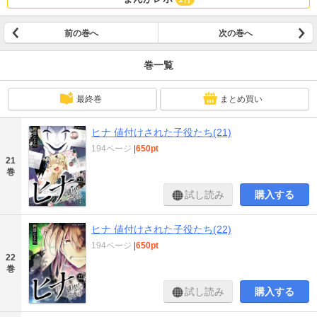
前の巻へ
次の巻へ
巻一覧
最終巻
まとめ買い
ヒナ 値付けされた子役たち(21)
194ページ
|
650pt
21
巻
試し読み
購入する
ヒナ 値付けされた子役たち(22)
194ページ
|
650pt
22
巻
試し読み
購入する