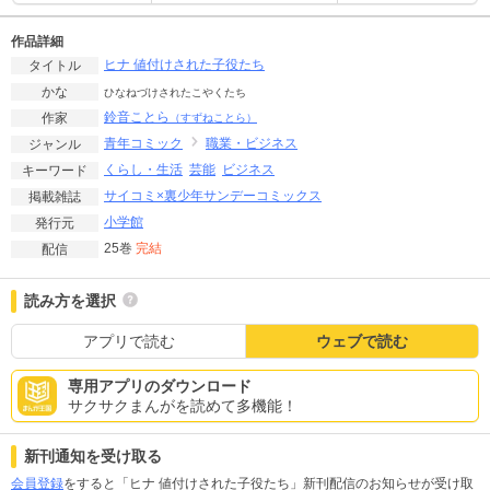
作品詳細
ヒナ 値付けされた子役たち
タイトル
かな
ひなねづけされたこやくたち
鈴音ことら
作家
（すずねことら）
青年コミック
職業・ビジネス
ジャンル
くらし・生活
芸能
ビジネス
キーワード
サイコミ×裏少年サンデーコミックス
掲載雑誌
小学館
発行元
25巻
完結
配信
読み方を選択
アプリで読む
ウェブで読む
専用アプリのダウンロード
サクサクまんがを読めて多機能！
新刊通知を受け取る
会員登録
をすると「ヒナ 値付けされた子役たち」新刊配信のお知らせが受け取