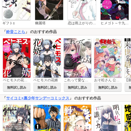
恋は雨上がりのように
ギフト±
幽麗塔
ヒメゴト～十九歳の制服～
「
鈴音ことら
」 のおすすめ作品
おそ松さん 公式アンソロジーコミック こぼれ話集
ベヒモスの花婿電子限定特装版
ベヒモスの花婿
これって愛なんですか？
無料試し読み
無料試し読み
無料試し読み
無料試し読み
「
サイコミ×裏少年サンデーコミックス
」 のおすすめ作品