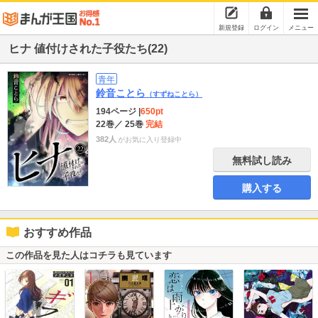
新規登録
ログイン
メニュー
ヒナ 値付けされた子役たち(22)
青年
鈴音ことら
（すずねことら）
194ページ
|
650pt
22巻
／ 25巻
完結
382人
がお気に入り登録中
無料試し読み
購入する
おすすめ作品
この作品を見た人はコチラも見ています