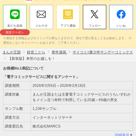
友だち追加
メルマガ
アプリ通知
フォロー
いいね
限定クーポン
※通知する情報およびタイミングが異なりますので、併せて受け取ることをお勧めします。 ※
通知をしないキャンペーンもあります。ご了承ください。
まんが王国
鈴音ことら
青年漫画
サイコミ×裏少年サンデーコミックス
【新装版】来世のお越しを！
お得感No.1表記について
「電子コミックサービスに関するアンケート」
調査期間
2026年3月6日～2026年3月18日
調査対象
まんが王国または主要電子コミックサービスのうちいずれか
をメイン且つ有料で利用している20歳～69歳の男女
サンプル数
1,236サンプル
調査方法
インターネットリサーチ
調査委託先
株式会社MARCS
詳細表示▼