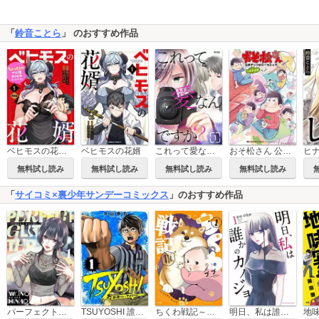
「
鈴音ことら
」 のおすすめ作品
ベヒモスの花婿電子限定特装版
ベヒモスの花婿
これって愛なんですか？
おそ松さん 公式アンソロジーコミック こぼれ話集
無料試し読み
無料試し読み
無料試し読み
無料試し読み
「
サイコミ×裏少年サンデーコミックス
」のおすすめ作品
パーフェクトグリッター
TSUYOSHI 誰も勝てない、アイツには
ちくわ戦記～おれのカワイイで地球侵略～
明日、私は誰かのカノジョ