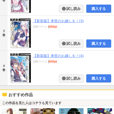
巻
試し読み
購入する
【新装版】来世のお越しを！(3)
180ページ
|
600pt
3
巻
試し読み
購入する
【新装版】来世のお越しを！(4)
196ページ
|
600pt
4
巻
試し読み
購入する
おすすめ作品
この作品を見た人はコチラも見ています