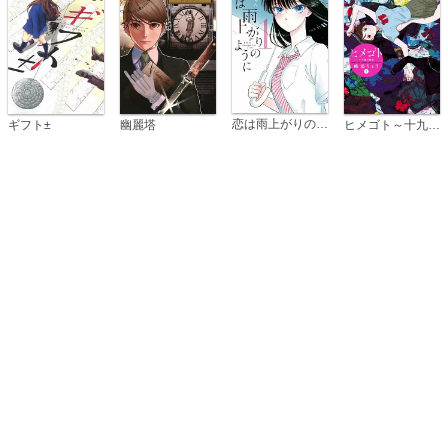
恋は雨上がりのように
ギフト±
幽麗塔
ヒメゴト～十九歳の制服～