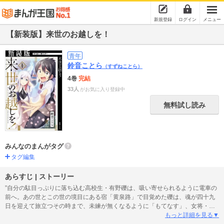
新規登録
ログイン
メニュー
【新装版】来世のお越しを！
青年
鈴音ことら
（すずねことら）
4巻
完結
33人
がお気に入り登録中
無料試し読み
みんなのまんがタグ
タグ編集
あらすじ | ストーリー
”自分の駄目っぷりに落ち込む高校生・有野礫は、吸い寄せられるように電車の
前へ。あの世とこの世の境目にある宿「黄泉路」で目覚めた礫は、魂が四十九
日を迎えて旅立つその時まで、未練が無くなるように「もてなす」、女将・胡
蝶らと出会う。礫も新人従業員としてさまざまな魂と触れ合うことに。サイコ
もっと詳細を見る▼