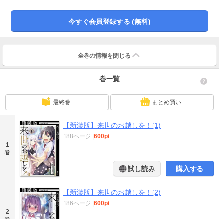
ミ新人賞・最優秀賞受賞作品第(1)巻！※この作品は同タイトルの【新装版】で
す。物語の内容・登場人物等に変更はありません。”
今すぐ会員登録する (無料)
全巻の情報を
閉じる
巻一覧
最終巻
まとめ買い
【新装版】来世のお越しを！(1)
188ページ
|
600pt
1
巻
試し読み
購入する
【新装版】来世のお越しを！(2)
186ページ
|
600pt
2