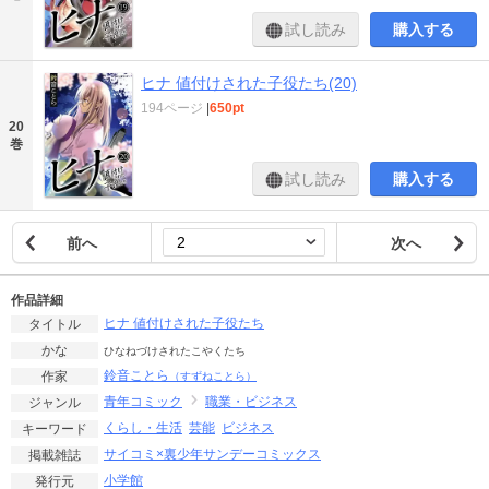
試し読み
購入する
ヒナ 値付けされた子役たち(20)
194ページ
|
650pt
20
巻
試し読み
購入する
前へ
次へ
作品詳細
ヒナ 値付けされた子役たち
タイトル
かな
ひなねづけされたこやくたち
鈴音ことら
作家
（すずねことら）
青年コミック
職業・ビジネス
ジャンル
くらし・生活
芸能
ビジネス
キーワード
サイコミ×裏少年サンデーコミックス
掲載雑誌
小学館
発行元