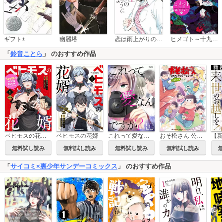
恋は雨上がりのように
ギフト±
幽麗塔
ヒメゴト～十九歳の制服～
「
鈴音ことら
」 のおすすめ作品
おそ松さん 公式アンソロジーコミック こぼれ話集
ベヒモスの花婿電子限定特装版
ベヒモスの花婿
これって愛なんですか？
無料試し読み
無料試し読み
無料試し読み
無料試し読み
「
サイコミ×裏少年サンデーコミックス
」 のおすすめ作品