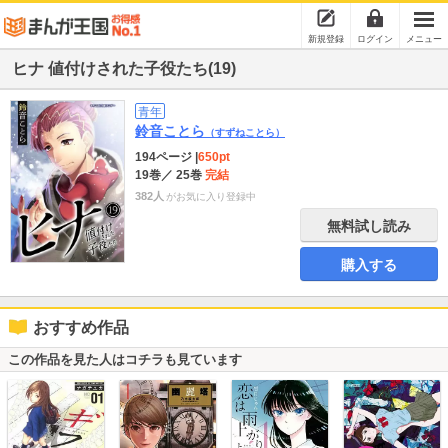
新規登録
ログイン
メニュー
ヒナ 値付けされた子役たち(19)
青年
鈴音ことら
（すずねことら）
194ページ
|
650pt
19巻
／ 25巻
完結
382人
がお気に入り登録中
無料試し読み
購入する
おすすめ作品
この作品を見た人はコチラも見ています