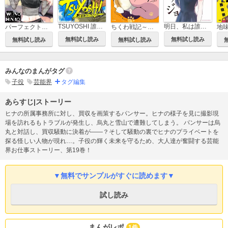
TSUYOSHI 誰も勝てない、アイツには
明日、私は誰かのカノジョ
パーフェクトグリッター
ちくわ戦記～おれのカワイイで地球侵略～
無料試し読み
無料試し読み
無料試し読み
無料試し読み
みんなのまんがタグ
子役
芸能界
タグ編集
あらすじ|ストーリー
ヒナの所属事務所に対し、買収を画策するパンサー。ヒナの様子を見に撮影現
場を訪れるもトラブルが発生し、烏丸と雪山で遭難してしまう。 パンサーは烏
丸と対話し、買収騒動に決着が――？そして騒動の裏でヒナのプライベートを
探る怪しい人物が現れ…。子役の輝く未来を守るため、大人達が奮闘する芸能
界お仕事ストーリー、第19巻！
▼無料でサンプルがすぐに読めます▼
試し読み
まんがレポ
1件