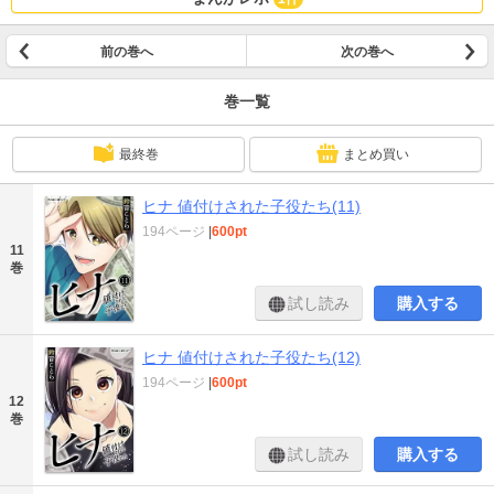
前の巻へ
次の巻へ
巻一覧
最終巻
まとめ買い
ヒナ 値付けされた子役たち(11)
194ページ
|
600pt
11
巻
試し読み
購入する
ヒナ 値付けされた子役たち(12)
194ページ
|
600pt
12
巻
試し読み
購入する