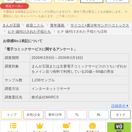
限定クーポン
※通知する情報およびタイミングが異なりますので、併せて受け取ることをお勧めします。 ※
通知をしないキャンペーンもあります。ご了承ください。
まんが王国
鈴音ことら
青年漫画
サイコミ×裏少年サンデーコミックス
ヒナ 値付けされた子役たち
ヒナ 値付けされた子役たち(19)
お得感No.1表記について
「電子コミックサービスに関するアンケート」
調査期間
2026年3月6日～2026年3月18日
調査対象
まんが王国または主要電子コミックサービスのうちいずれか
をメイン且つ有料で利用している20歳～69歳の男女
サンプル数
1,236サンプル
調査方法
インターネットリサーチ
調査委託先
株式会社MARCS
詳細表示▼
トップ
女性/少女
青年/少年
TL
BL
オトナ
無料
ジャンル
ランキング
新刊
来店ﾎﾟｲﾝﾄ