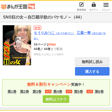
新規登録
ログイン
メニュー
SNS狂の女～自己顕示欲のバケモノ～（44）
女性
もうりみつこ
乙葉一華
（もうりみつこ）
（おとはいち
か）
34ページ
|
200pt
44巻
／ 44巻
まで配信
370人
がお気に入り登録中
無料試し読み
購入する
無料＆割引キャンペーン
実施中！
第1巻
第2巻
第3巻
第4巻
第5巻
第6巻
会員
会員
会員
無料はコチラ