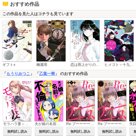
おすすめ作品
この作品を見た人はコチラも見ています
恋は雨上がりのように
ギフト±
幽麗塔
ヒメゴト～十九歳の制服～
「
もうりみつこ
」 「
乙葉一華
」 のおすすめ作品
モラハラ妻～全部あなたのせい～
夫が娘の名前で不倫していました
Re:ブーーーース ～干物モブ女がチート能力でイケメン攻略!?～（分冊版）
Re:ブーーーース ～干物モブ女がチート能力でイケメン攻略!?～
無料試し読み
無料試し読み
無料試し読み
無料試し読み