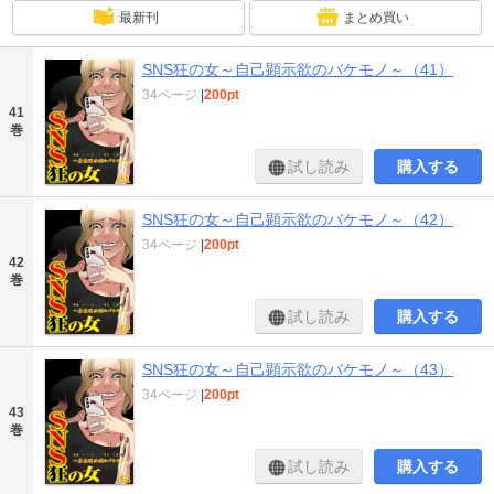
最新刊
まとめ買い
SNS狂の女～自己顕示欲のバケモノ～（41）
34ページ
|
200pt
41
巻
試し読み
購入する
SNS狂の女～自己顕示欲のバケモノ～（42）
34ページ
|
200pt
42
巻
試し読み
購入する
SNS狂の女～自己顕示欲のバケモノ～（43）
34ページ
|
200pt
43
巻
試し読み
購入する