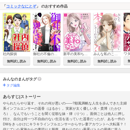
「
コミックなにとぞ
」 のおすすめ作品
新卒の美和ちゃん～社内探偵外伝～
社内探偵
御社の不倫の件～絶対に別れさせます～
みんな私のこと「かわいい」って言ってくれるけど本命にはしてくれないね？
無料試し読み
無料試し読み
無料試し読み
無料試し読み
みんなのまんがタグ
タグ編集
あらすじ|ストーリー
やられたらやり返す、それの何が悪いの――?順風満帆な人生を歩んできた主婦
系インフルエンサーの遥香（はるか）。実家が太く優しい夫・貴博（たかひ
ろ）、なんでもいうことを聞く従順な妹・律（りつ）。面倒ごとは他人に押し
付け、自分は何一つ不自由のない生活を送っていた遥香だったが、ある一件の
DMをきっかけにキラキラインフルエンサーからサレ妻アカウントへ大転落？！
信じていた家族からの裏切りと報復。終わりのない暴露バトルの最後に笑うの