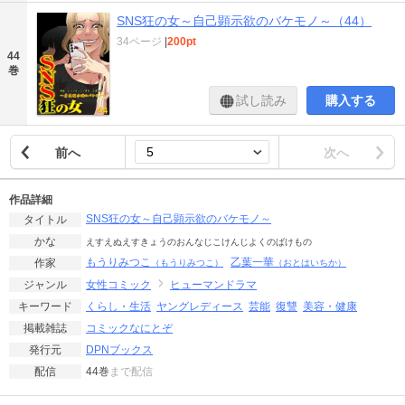
SNS狂の女～自己顕示欲のバケモノ～（44）
34ページ
|
200pt
44
巻
試し読み
購入する
前へ
次へ
作品詳細
SNS狂の女～自己顕示欲のバケモノ～
タイトル
かな
えすえぬえすきょうのおんなじこけんじよくのばけもの
もうりみつこ
乙葉一華
作家
（もうりみつこ）
（おとはいちか）
女性コミック
ヒューマンドラマ
ジャンル
くらし・生活
ヤングレディース
芸能
復讐
美容・健康
キーワード
コミックなにとぞ
掲載雑誌
DPNブックス
発行元
44巻
まで配信
配信