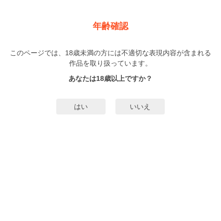
新規登録
ログイン
メニュー
年齢確認
LiQulle VOL.37
このページでは、18歳未満の方には不適切な表現内容が含まれる
BL
作品を取り扱っています。
しゅがーぺろぺろ
団栗ころこ
（しゅがーぺろぺろ）
…他▼
（どんぐりころこ）
あなたは18歳以上ですか？
14人
がお気に入り登録中
はい
いいえ
みんなのまんがタグ
タグ編集
あらすじ | ストーリー
まだこども、もうおとな。甘くて刺激的なエロティックBLウェブマガジン！
【いつもと違う、シュガー×スパイスな恋を読む】をテーマに、新進気鋭の実力
派が描く新連載から、一押し新人デビュー作まで勢揃い。恋もHも読み応えた
っぷりの魅力的なラインナップでお届けします☆【LiQulle（リキューレ）
もっと詳細を見る▼