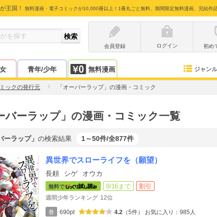
が王国！
無料漫画・電子コミックが10,000冊以上！1冊丸ごと無料、期間限定無料漫画、完結作
ログイン
会員登録
初め
少女
青年/少年
無料漫画
ジャン
ミックの発行元
「オーバーラップ」の漫画・コミック
ーバーラップ」の漫画・コミック一覧
バーラップ」
の検索結果
1～50件/全877件
異世界でスローライフを（願望）
長頼
シゲ
オウカ
8/16まで
割引
無料で
週間少年ランキング
12位
巻
690pt
4.2
（5件）
お気に入り：985人