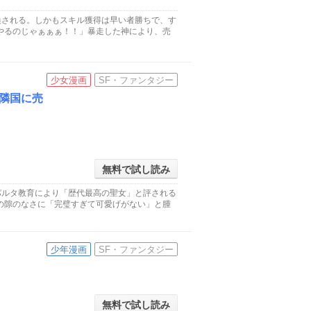
喚される。しかもスキル獲得は早い者勝ちで、す
やるのじゃぁぁぁ！！」暴走した神により、売
少女漫画
SF・ファンタジー
隣国に売
無料で試し読み
パルタ教育により「歴代最高の聖女」と評される
の隙のなさに「完璧すぎて可愛げがない」と腫
少年漫画
SF・ファンタジー
無料で試し読み