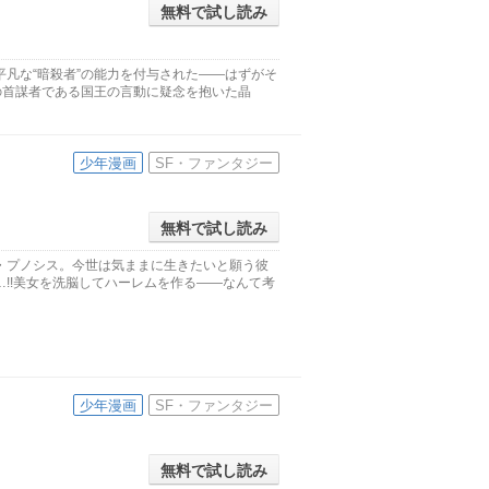
無料で試し読み
凡な“暗殺者”の能力を付与された――はずがそ
の首謀者である国王の言動に疑念を抱いた晶
少年漫画
SF・ファンタジー
無料で試し読み
・プノシス。今世は気ままに生きたいと願う彼
!!美女を洗脳してハーレムを作る――なんて考
少年漫画
SF・ファンタジー
無料で試し読み