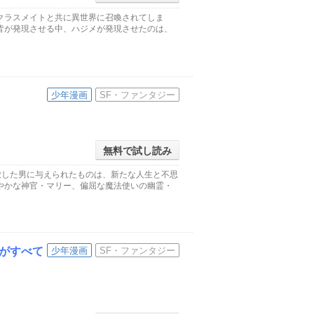
クラスメイトと共に異世界に召喚されてしま
皆が発現させる中、ハジメが発現させたのは、
少年漫画
SF・ファンタジー
無料で試し読み
放した男に与えられたものは、新たな人生と不思
やかな神官・マリー、偏屈な魔法使いの幽霊・
がすべて
少年漫画
SF・ファンタジー