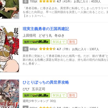
巻
700pt
4.7
（41件）
お気に入り：4028人
『勇者召喚』に巻き込まれ、異世界に転移してしまったサラリー
を感じた向田は、早々に国外脱出を決意し一人旅に出ることに。
【ネットスーパ…
現実主義勇者の王国再建記
上田悟司
どぜう丸
冬ゆき
8/16まで
割引
無料で
巻
680pt
4.7
（7件）
お気に入り：1307人
異世界に突如として勇者召喚された相馬一也。だが、彼の“勇者”
家の抱える危機と課題を聞き出した彼は、持ち前の現代の知識を
れし勇者ソ…
ひとりぼっちの異世界攻略
びび
五示正司
8/16まで
割引
無料で
週間少年ランキング
30位