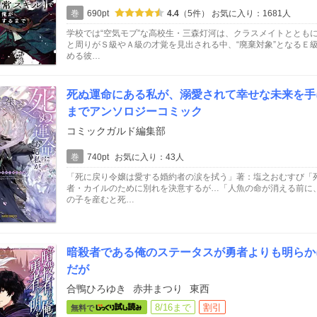
巻
690pt
4.4
（5件）
お気に入り：1681人
学校では“空気モブ”な高校生・三森灯河は、クラスメイトととも
と周りがＳ級やＡ級の才覚を見出される中、“廃棄対象”となるＥ
める彼…
死ぬ運命にある私が、溺愛されて幸せな未来を手
までアンソロジーコミック
コミックガルド編集部
巻
740pt
お気に入り：43人
「死に戻り令嬢は愛する婚約者の涙を拭う」著：塩之おむすび「
者・カイルのために別れを決意するが…「人魚の命が消える前に
の子を産むと死…
暗殺者である俺のステータスが勇者よりも明らか
だが
合鴨ひろゆき
赤井まつり
東西
8/16まで
割引
無料で