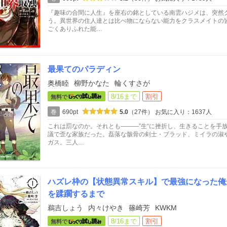
『趣味の合間に人生』を座右の銘としている南雲ハジメは、突然
う。異世界の住人達とは比べ物にならない能力をクラスメイトの
ごくありふれた能…
最果てのパラディン
奥橋睦
柳野かなた
輪くすさが
8/16まで
割引
無料で
巻
690pt
5.0
（27件）
お気に入り：1637人
これは罰なのか。それとも―――”生“に挫折し、生きることを手
議で歪な家族だった。磊落な骸骨の剣士・ブラッド、ミイラの淑
ガス。三人…
ハズレ枠の【状態異常スキル】で最強になった俺
を蹂躙するまで
鵜吉しょう
内々けやき
篠崎芳
KWKM
8/16まで
割引
無料で