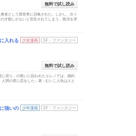
無料で試し読み
に勇者として異世界に召喚された。しかし、次々
級の才能しかないと宣告されてしまう。救済を求
に入れる
少女漫画
SF・ファンタジー
無料で試し読み
死に戻り」の呪いに囚われたエレノアは、婚約
、人間の君に恋をした」著：むいこ人魚は人と
に強いの
少年漫画
SF・ファンタジー