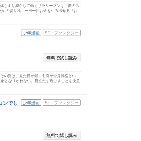
身体もすり減らして働くサラリーマンは、夢のス
ための切り札、一日一回お金を生み出せる『お
少年漫画
SF・ファンタジー
無料で試し読み
―その姿は、見た目が鎧、中身が全身骨格とい
対象となりかねない。目立たず過ごすことを決意
コンでし
少年漫画
SF・ファンタジー
無料で試し読み