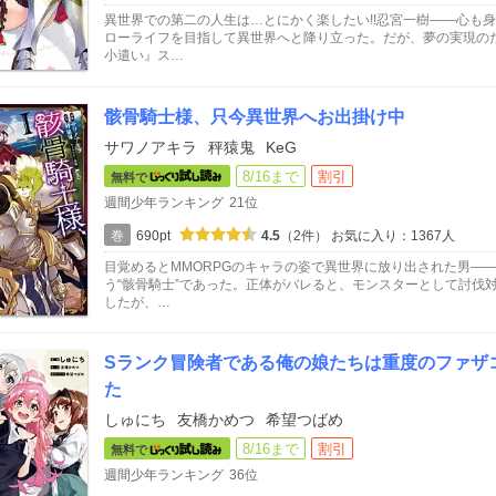
異世界での第二の人生は…とにかく楽したい!!忍宮一樹――心も
ローライフを目指して異世界へと降り立った。だが、夢の実現の
小遣い』ス…
骸骨騎士様、只今異世界へお出掛け中
サワノアキラ
秤猿鬼
KeG
8/16まで
割引
無料で
週間少年ランキング
21位
巻
690pt
4.5
（2件）
お気に入り：1367人
目覚めるとMMORPGのキャラの姿で異世界に放り出された男―
う“骸骨騎士”であった。正体がバレると、モンスターとして討伐
したが、…
Sランク冒険者である俺の娘たちは重度のファザ
た
しゅにち
友橋かめつ
希望つばめ
8/16まで
割引
無料で
週間少年ランキング
36位