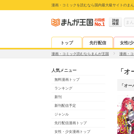
漫画・コミックを読むなら国内最大級サイトのまん
詳細
検索
トップ
先行配信
女性/
漫画・コミック読むならまんが王国
漫画・コ
人気メニュー
「オ
無料漫画トップ
「オー
ランキング
新刊
新刊配信予定
ジャンル
先行配信漫画トップ
女性・少女漫画トップ