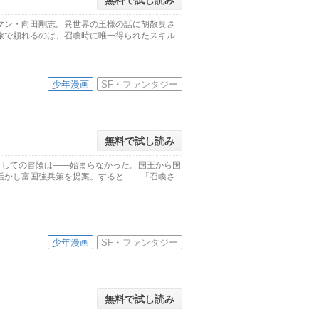
無料で試し読み
マン・向田剛志。異世界の王様の話に胡散臭さ
旅で頼れるのは、召喚時に唯一得られたスキル
少年漫画
SF・ファンタジー
無料で試し読み
としての冒険は――始まらなかった。国王から国
活かし富国強兵策を提案。すると……「召喚さ
少年漫画
SF・ファンタジー
無料で試し読み