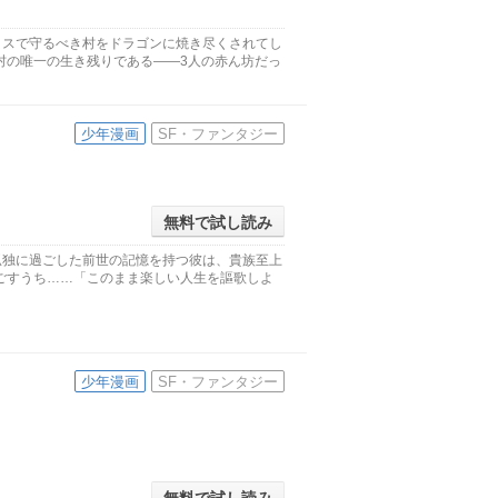
ミスで守るべき村をドラゴンに焼き尽くされてし
村の唯一の生き残りである――3人の赤ん坊だっ
少年漫画
SF・ファンタジー
無料で試し読み
孤独に過ごした前世の記憶を持つ彼は、貴族至上
ごすうち……「このまま楽しい人生を謳歌しよ
少年漫画
SF・ファンタジー