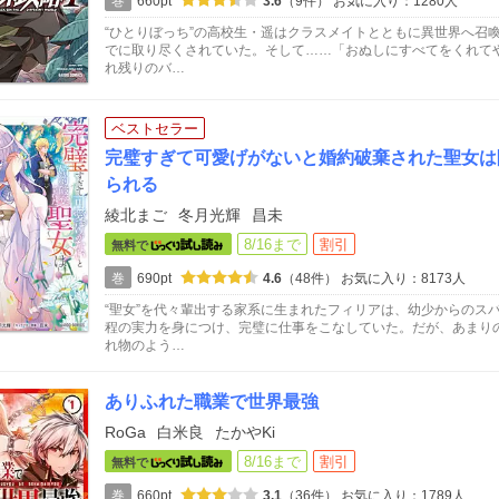
巻
660pt
3.6
（9件）
お気に入り：1280人
“ひとりぼっち”の高校生・遥はクラスメイトとともに異世界へ召
でに取り尽くされていた。そして……「おぬしにすべてをくれて
れ残りのバ…
ベストセラー
完璧すぎて可愛げがないと婚約破棄された聖女は
られる
綾北まご
冬月光輝
昌未
8/16まで
割引
無料で
巻
690pt
4.6
（48件）
お気に入り：8173人
“聖女”を代々輩出する家系に生まれたフィリアは、幼少からのス
程の実力を身につけ、完璧に仕事をこなしていた。だが、あまり
れ物のよう…
ありふれた職業で世界最強
RoGa
白米良
たかやKi
8/16まで
割引
無料で
巻
660pt
3.1
（36件）
お気に入り：1789人