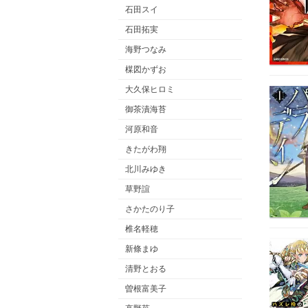
石田スイ
石田拓実
海野つなみ
楳図かずお
大久保ヒロミ
御茶漬海苔
河原和音
きたがわ翔
北川みゆき
草野誼
さかたのり子
椎名軽穂
新條まゆ
清野とおる
曽根富美子