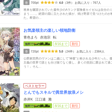
巻
700pt
4.0
（3件）
お気に入り：767人
将来を嘱望されていた最年少のAランク冒険者カイゼルは自分の
まう……。絶望の淵に立たされた彼が、焼け野原で見つけたのが
た。希望の…
お気楽領主の楽しい領地防衛
青色まろ
赤池宗
転
8/16まで
割引
無料で
巻
720pt
5.0
（24件）
お気に入り：2384人
公爵家四男のヴァンは二歳にして”神童”と称される少年だった。
主義の世界で誰とも分け隔てなく接し、多くの笑顔に囲まれて過
う！」そん…
ベストセラー
とんでもスキルで異世界放浪メシ
赤岸K
江口連
雅
8/16まで
割引
無料で