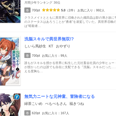
月間少年ランキング
36位
巻
700pt
5.0
（2件）
お気に入り：992人
クラスメイトとともに異世界に召喚された織田晶は影の薄さ故に平
のステータスはあろうことか“勇者”を凌駕していた。異世界召喚
は“暗殺者…
洗脳スキルで異世界無双!?
しいら馬紗生
KT
おやずり
巻
700pt
お気に入り：99人
誰もがスキルを授かる世界に転生した元社畜会社員の少年ヒュー
が授かったのは誰でも自在に支配できる『洗脳』スキルだった……
える度胸も…
無気力ニートな元神童、冒険者になる
緑茶こいめ
ぺもぺもさん
福きつね
巻
620pt
お気に入り：167人