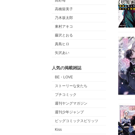
高野苺
高橋留美子
乃木坂太郎
東村アキコ
藤沢とおる
真島ヒロ
矢沢あい
人気の掲載雑誌
BE・LOVE
ストーリーな女たち
プチコミック
週刊ヤングマガジン
週刊少年ジャンプ
ビッグコミックスピリッツ
Kiss