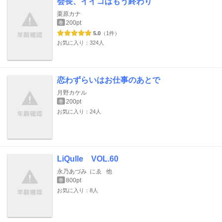
会長、イイコはもう終わり
栗原カナ
200pt
巻
5.0
（1件）
お気に入り：324人
恋わずらいはお仕事のあとで
月野カケル
200pt
巻
お気に入り：24人
LiQulle VOL.60
永乃あづみ
にゑ
他
800pt
巻
お気に入り：8人