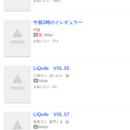
お気に入り：198人
午前2時のイレギュラー
円路
完
200pt
巻
お気に入り：37人
LiQulle VOL.55
三田ロジ
汐にがり
他
500pt
巻
お気に入り：9人
LiQulle VOL.57
秋良ろじ
泉門くき
他
600pt
巻