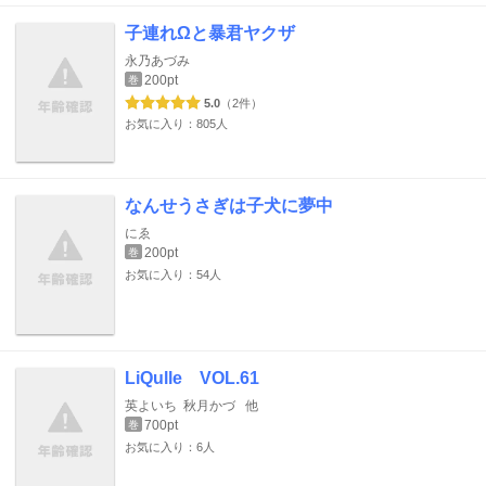
子連れΩと暴君ヤクザ
永乃あづみ
200pt
巻
5.0
（2件）
お気に入り：805人
なんせうさぎは子犬に夢中
にゑ
200pt
巻
お気に入り：54人
LiQulle VOL.61
英よいち
秋月かづ
他
700pt
巻
お気に入り：6人