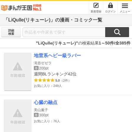
新規登録
ログイン
メニュー
「LiQulle(リキューレ)」の漫画・コミック一覧
詳細
検索
"LiQulle(リキューレ)"
の検索結果
1～50件/全385件
地雷系ヘビー級ラバー
滝壺ゼゼラ
200pt
巻
週間BLランキング
42位
5.0
（2件）
お気に入り：249人
心臓の融点
美山薫子
300pt
巻
お気に入り：76人