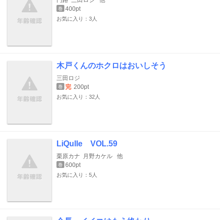
円路
三田ロジ
他
400pt
巻
お気に入り：3人
木戸くんのホクロはおいしそう
三田ロジ
完
200pt
巻
お気に入り：32人
LiQulle VOL.59
栗原カナ
月野カケル
他
600pt
巻
お気に入り：5人