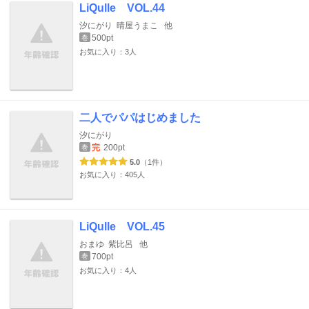
LiQulle VOL.44
汐にがり
晴屋うまこ
他
500pt
巻
お気に入り：3人
二人でパパはじめました
汐にがり
完
200pt
巻
5.0
（1件）
お気に入り：405人
LiQulle VOL.45
おまゆ
紫比呂
他
700pt
巻
お気に入り：4人