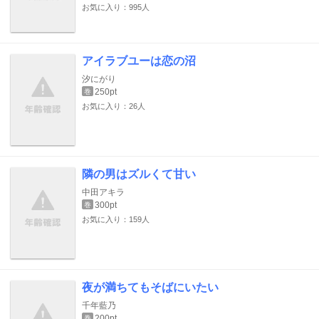
お気に入り：995人
アイラブユーは恋の沼
汐にがり
250pt
巻
お気に入り：26人
隣の男はズルくて甘い
中田アキラ
300pt
巻
お気に入り：159人
夜が満ちてもそばにいたい
千年藍乃
200pt
巻