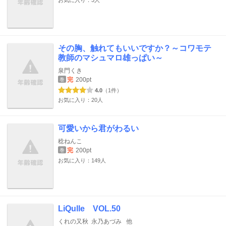
お気に入り：3人
その胸、触れてもいいですか？～コワモテ
教師のマシュマロ雄っぱい～
泉門くき
完
200pt
巻
4.0
（1件）
お気に入り：20人
可愛いから君がわるい
稔ねんこ
完
200pt
巻
お気に入り：149人
LiQulle VOL.50
くれの又秋
永乃あづみ
他