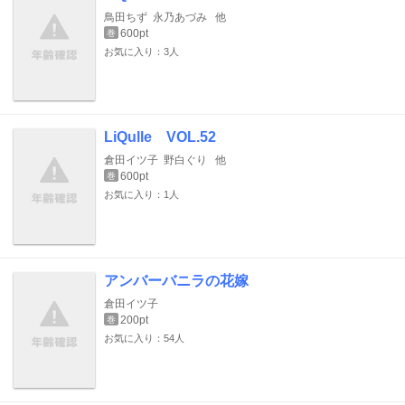
鳥田ちず
永乃あづみ
他
600pt
巻
お気に入り：3人
LiQulle VOL.52
倉田イツ子
野白ぐり
他
600pt
巻
お気に入り：1人
アンバーバニラの花嫁
倉田イツ子
200pt
巻
お気に入り：54人