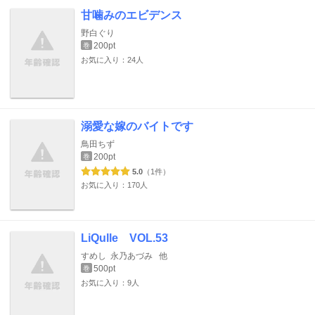
甘噛みのエビデンス
野白ぐり
200pt
巻
お気に入り：24人
溺愛な嫁のバイトです
鳥田ちず
200pt
巻
5.0
（1件）
お気に入り：170人
LiQulle VOL.53
すめし
永乃あづみ
他
500pt
巻
お気に入り：9人