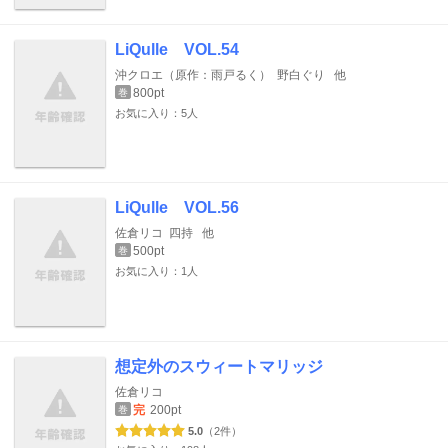
LiQulle VOL.54
沖クロエ（原作：雨戸るく）
野白ぐり
他
800pt
巻
お気に入り：5人
LiQulle VOL.56
佐倉リコ
四持
他
500pt
巻
お気に入り：1人
想定外のスウィートマリッジ
佐倉リコ
完
200pt
巻
5.0
（2件）