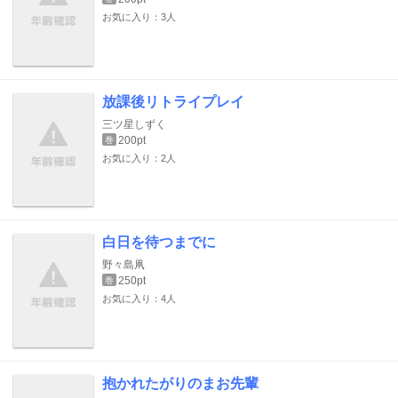
お気に入り：3人
放課後リトライプレイ
三ツ星しずく
200pt
巻
お気に入り：2人
白日を待つまでに
野々島凧
250pt
巻
お気に入り：4人
抱かれたがりのまお先輩