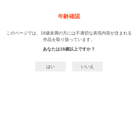
新規登録
ログイン
メニュー
年齢確認
LiQulle VOL.55
このページでは、18歳未満の方には不適切な表現内容が含まれる
BL
作品を取り扱っています。
三田ロジ
汐にがり
（みたろじ）
（しおにがり）
…他▼
あなたは18歳以上ですか？
9人
がお気に入り登録中
はい
いいえ
みんなのまんがタグ
タグ編集
あらすじ | ストーリー
まだこども、もうおとな。甘くて刺激的なエロティックBLウェブマガジン！
【いつもと違う、シュガー×スパイスな恋を読む】をテーマに、新進気鋭の実力
派が描く新連載から、一押し新人デビュー作まで勢揃い。恋もHも読み応えた
っぷりの魅力的なラインナップでお届けします☆【LiQulle（リキューレ）
もっと詳細を見る▼