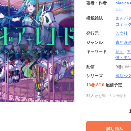
著者・作者
Magica 
じの）
掲載雑誌
まんが
コミッ
発行元
芳文社
ジャンル
青年漫
キーワード
萌え
ア
怪・モ
配信
9巻
(16
シリーズ
魔法少
13巻 8/10
配信予定
34人
がお気に入り登録中
試し読み