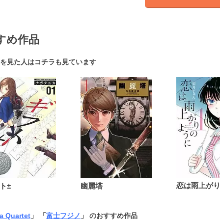
すめ作品
を見た人はコチラも見ています
ト±
幽麗塔
a Quartet
」 「
富士フジノ
」 のおすすめ作品