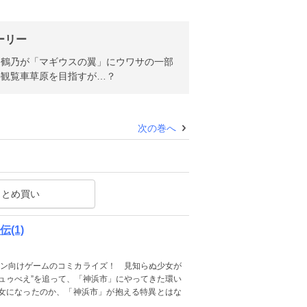
ーリー
！鶴乃が「マギウスの翼」にウワサの一部
の観覧車草原を目指すが…？
次の巻へ
まとめ買い
(1)
フォン向けゲームのコミカライズ！ 見知らぬ少女が
ュゥべえ”を追って、「神浜市」にやってきた環い
女になったのか、「神浜市」が抱える特異とはな
。