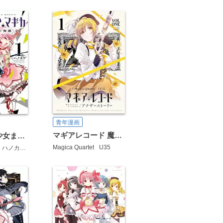
青年漫画
マギアレコード 魔法少女まどか☆マギカ外伝 アナザーストーリー
劇場版 魔法少女まどか☆マギカ[新編]叛逆の物語
Magica Quartet
U35
ハノカゲ