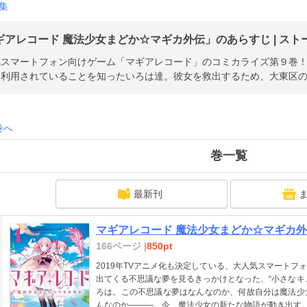
集
ギアレコード 魔法少女まどか☆マギカ外伝」のあらすじ | スト
気スマートフォン向けゲーム「マギアレコード」のコミカライズ第９巻
て利用されていることを知ったいろは達。彼女を救出するため、大東区
巻へ
巻一覧
最新刊
マギアレコード 魔法少女まどか☆マギカ外伝
166ページ |
850pt
2019年TVアニメ化も決定している、大人気スマート
出てくる不思議な夢を見るきっかけとなった、“小さなキ
ろは。この不思議な夢はなんなのか、何故自分は魔法少
んなのか―――。今、魔法少女の新たな物語が動き出す