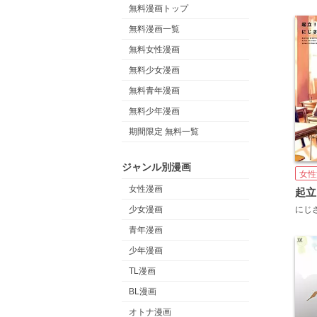
無料漫画トップ
無料漫画一覧
無料女性漫画
無料少女漫画
無料青年漫画
無料少年漫画
期間限定 無料一覧
ジャンル別漫画
女性
女性漫画
にじ
少女漫画
青年漫画
少年漫画
TL漫画
BL漫画
オトナ漫画