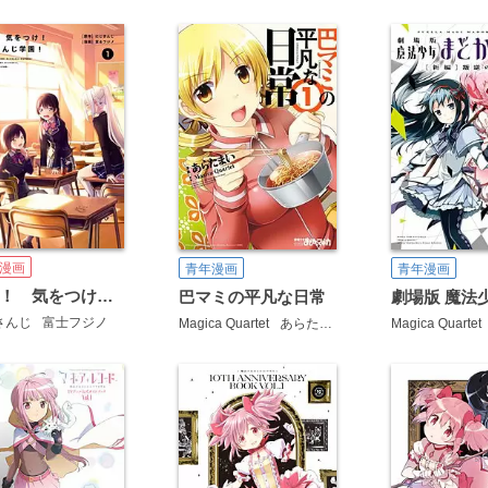
漫画
青年漫画
青年漫画
起立！ 気をつけ！ にじさんじ学園！
巴マミの平凡な日常
さんじ
富士フジノ
Magica Quartet
あらたまい
Magica Quartet