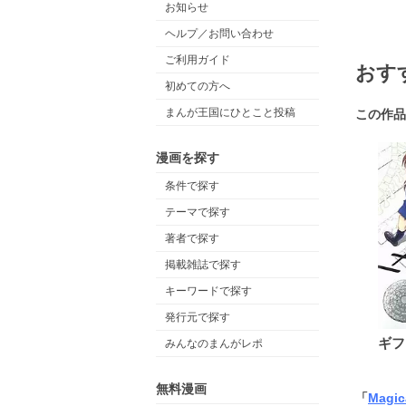
お知らせ
ヘルプ／お問い合わせ
ご利用ガイド
おす
初めての方へ
まんが王国にひとこと投稿
この作品
漫画を探す
条件で探す
テーマで探す
著者で探す
掲載雑誌で探す
キーワードで探す
発行元で探す
ギフ
みんなのまんがレポ
無料漫画
「
Magic