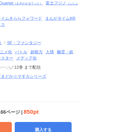
Quartet
富士フジノ
（まぎかかるてっと）
（ふじふ
タイムきららフォワード
まんがタイムKR
クス
画
SF・ファンタジー
ニメ化
バトル
超能力
人情
幽霊・妖
ンスター
メディア化
／12巻
まで配信
6ページ)
女まどか☆マギカシリーズ
850pt
166ページ |
購入する