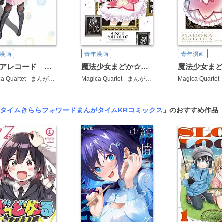
漫画
青年漫画
青年漫画
マギアレコード 魔法少女まどか☆マギカ外伝 TVアニメ公式ガイドブック
魔法少女まどか☆マギカ 10th Anniversary Book
a Quartet
まんがタイムきらら
Magica Quartet
まんがタイムきらら
Magica Quartet
タイムきららフォワード
まんがタイムKRコミックス
」のおすすめ作品