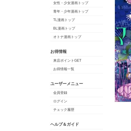
女性・少女漫画トップ
青年・少年漫画トップ
TL漫画トップ
BL漫画トップ
オトナ漫画トップ
お得情報
来店ポイントGET
お得情報一覧
ユーザーメニュー
会員登録
ログイン
チェック履歴
ヘルプ＆ガイド