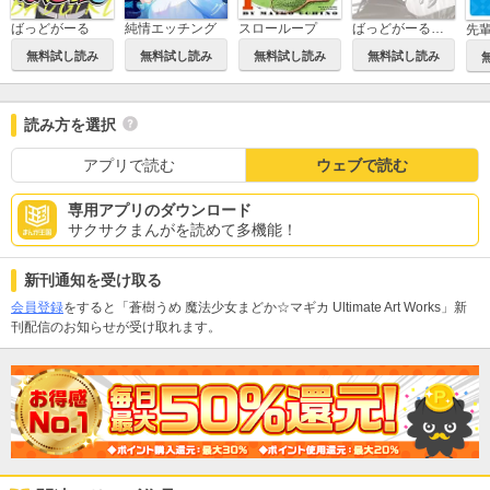
ばっどがーる画集 Girls， be badness!
ばっどがーる
純情エッチング
スローループ
無料試し読み
無料試し読み
無料試し読み
無料試し読み
読み方を選択
アプリで読む
ウェブで読む
専用アプリのダウンロード
サクサクまんがを読めて多機能！
新刊通知を受け取る
会員登録
をすると「蒼樹うめ 魔法少女まどか☆マギカ Ultimate Art Works」新
刊配信のお知らせが受け取れます。