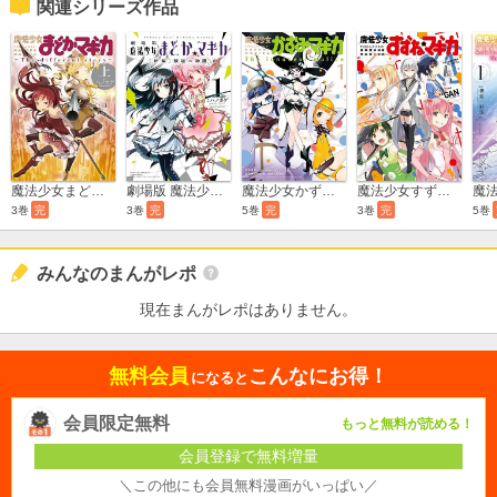
関連シリーズ作品
魔法少女まどか☆マギカ ～The different story～
劇場版 魔法少女まどか☆マギカ[新編]叛逆の物語
魔法少女かずみ☆マギカ ～The innocent malice～
魔法少女すずね☆マギカ
3巻
完
3巻
完
5巻
完
3巻
完
5巻
みんなのまんがレポ
現在まんがレポはありません。
無料会員
こんなにお得！
になると
会員限定無料
もっと無料が読める！
会員登録で無料増量
＼この他にも会員無料漫画がいっぱい／