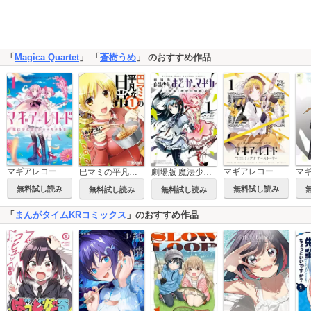
「
Magica Quartet
」 「
蒼樹うめ
」 のおすすめ作品
マギアレコード 魔法少女まどか☆マギカ外伝
マギアレコード 魔法少女まどか☆マギカ外伝 アナザーストーリー
巴マミの平凡な日常
劇場版 魔法少女まどか☆マギカ[新編]叛逆の物語
無料試し読み
無料試し読み
無料試し読み
無料試し読み
「
まんがタイムKRコミックス
」のおすすめ作品