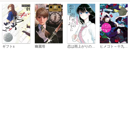
恋は雨上がりのように
ギフト±
幽麗塔
ヒメゴト～十九歳の制服～