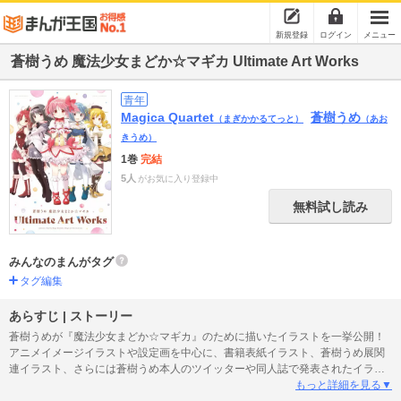
新規登録
ログイン
メニュー
蒼樹うめ 魔法少女まどか☆マギカ Ultimate Art Works
青年
Magica Quartet
蒼樹うめ
（まぎかかるてっと）
（あお
きうめ）
1巻
完結
5人
がお気に入り登録中
無料試し読み
みんなのまんがタグ
タグ編集
あらすじ | ストーリー
蒼樹うめが『魔法少女まどか☆マギカ』のために描いたイラストを一挙公開！
アニメイメージイラストや設定画を中心に、書籍表紙イラスト、蒼樹うめ展関
連イラスト、さらには蒼樹うめ本人のツイッターや同人誌で発表されたイラス
ト等を可能な限り収録した完全保存版。
もっと詳細を見る▼