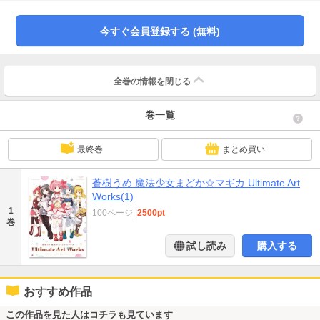
今すぐ会員登録する (無料)
全巻の情報を
閉じる
巻一覧
最終巻
まとめ買い
蒼樹うめ 魔法少女まどか☆マギカ Ultimate Art
Works(1)
1
100ページ
|
2500pt
巻
試し読み
購入する
おすすめ作品
この作品を見た人はコチラも見ています