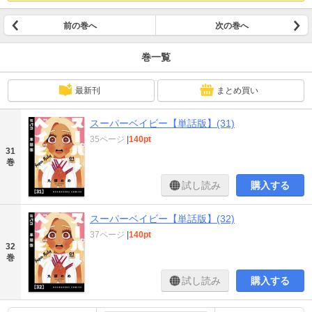
前の巻へ
次の巻へ
巻一覧
最新刊
まとめ買い
スーパーベイビー【単話版】(31)
35ページ
|
140pt
31
巻
試し読み
購入する
スーパーベイビー【単話版】(32)
37ページ
|
140pt
32
巻
試し読み
購入する