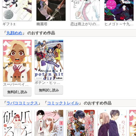
恋は雨上がりのように
ギフト±
幽麗塔
ヒメゴト～十九歳の制服～
「
丸顔めめ
」 のおすすめ作品
ポテン・ヒット・ガール
スーパーベイビー
無料試し読み
無料試し読み
「
ラバココミックス
」 「
コミックトレイル
」 のおすすめ作品