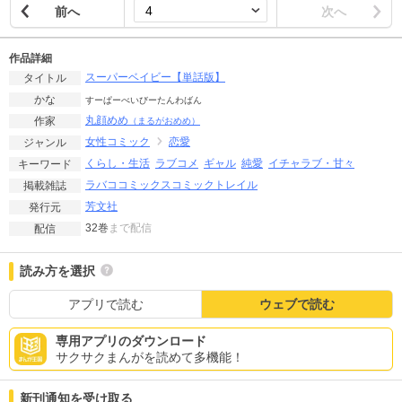
前へ
次へ
作品詳細
スーパーベイビー【単話版】
タイトル
かな
すーぱーべいびーたんわばん
丸顔めめ
作家
（まるがおめめ）
女性コミック
恋愛
ジャンル
くらし・生活
ラブコメ
ギャル
純愛
イチャラブ・甘々
キーワード
ラバココミックス
コミックトレイル
掲載雑誌
芳文社
発行元
32巻
まで配信
配信
読み方を選択
アプリで読む
ウェブで読む
専用アプリのダウンロード
サクサクまんがを読めて多機能！
新刊通知を受け取る