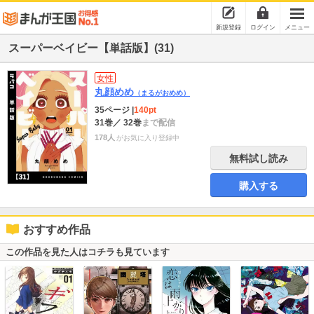
新規登録
ログイン
メニュー
スーパーベイビー【単話版】(31)
女性
丸顔めめ
（まるがおめめ）
35ページ
|
140pt
31巻
／ 32巻
まで配信
178人
がお気に入り登録中
無料試し読み
購入する
おすすめ作品
この作品を見た人はコチラも見ています