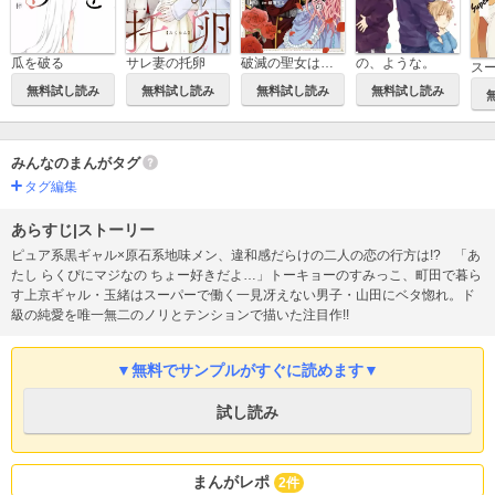
瓜を破る
サレ妻の托卵
破滅の聖女は運命の夫の溺愛から逃れたい【単行本版】
の、ような。
無料試し読み
無料試し読み
無料試し読み
無料試し読み
みんなのまんがタグ
タグ編集
あらすじ|ストーリー
ピュア系黒ギャル×原石系地味メン、違和感だらけの二人の恋の行方は!? 「あ
たし らくぴにマジなの ちょー好きだよ…」トーキョーのすみっこ、町田で暮ら
す上京ギャル・玉緒はスーパーで働く一見冴えない男子・山田にベタ惚れ。ド
級の純愛を唯一無二のノリとテンションで描いた注目作!!
▼無料でサンプルがすぐに読めます▼
試し読み
まんがレポ
2件