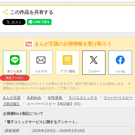
この作品を共有する
まんが王国のお得情報を受け取ろう
友だち追加
メルマガ
アプリ通知
フォロー
いいね
限定クーポン
※通知する情報およびタイミングが異なりますので、併せて受け取ることをお勧めします。 ※
通知をしないキャンペーンもあります。ご了承ください。
まんが王国
丸顔めめ
女性漫画
ラバココミックス
スーパーベイビー
【単話版】
スーパーベイビー【単話版】(31)
お得感No.1表記について
「電子コミックサービスに関するアンケート」
調査期間
2026年3月6日～2026年3月18日