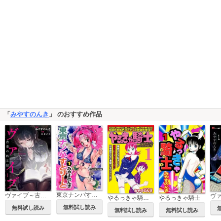
「
みやすのんき
」 のおすすめ作品
東京ナンパすとりーと
ヴァイブ～古書の黙示録～ 単行本版
ヴ
やるっきゃ騎士パーフェクト
やるっきゃ騎士
無料試し読み
無料試し読み
無料試し読み
無料試し読み