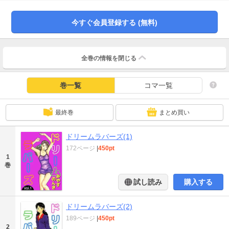
ッチな悪夢に巻き込まれたりもするけれど、あなたの心の奥底で眠る悩みや不
安、全部まとめて治療して差し上げます★
今すぐ会員登録する (無料)
全巻の情報を
閉じる
巻一覧
コマ一覧
最終巻
まとめ買い
ドリームラバーズ(1)
172ページ
|
450pt
1
巻
試し読み
購入する
ドリームラバーズ(2)
189ページ
|
450pt
2