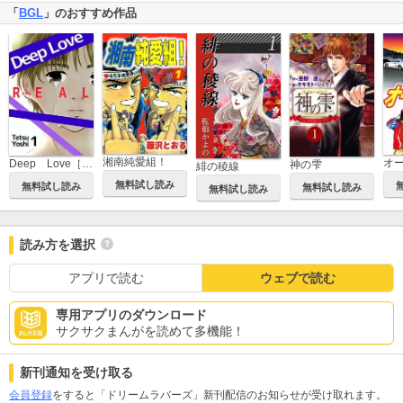
「
BGL
」のおすすめ作品
湘南純愛組！
オ
Deep Love［REAL]
神の雫
緋の稜線
無料試し読み
無料試し読み
無料試し読み
無料試し読み
読み方を選択
アプリで読む
ウェブで読む
専用アプリのダウンロード
サクサクまんがを読めて多機能！
新刊通知を受け取る
会員登録
をすると「ドリームラバーズ」新刊配信のお知らせが受け取れます。