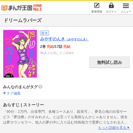
新規登録
ログイン
メニュー
ドリームラバーズ
青年
みやすのんき
（みやすのんき）
2巻
完結
/17話
完結
31人
がお気に入り登録中
無料試し読み
みんなのまんがタグ
タグ編集
あらすじ | ストーリー
「90分：1万円、出張専門、各種コースあり、延長可」、夢見心地の出張サー
ビス『夢治療』のすみれさん。とは言っても風俗なんかじゃありません。彼女
は夢カウンセラー。他人の夢の中に入り込む特殊能力で悪夢にうなされる人々
の夢を診察し、潜在意識化に眠る心の傷を治療する美人セラピスト。時にはエ
もっと詳細を見る▼