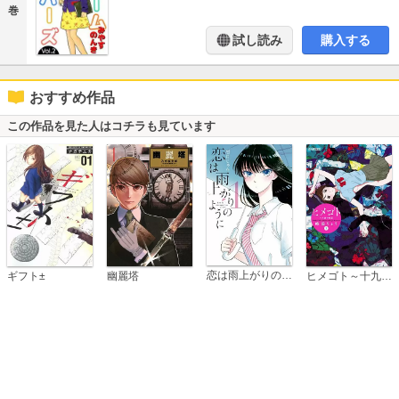
巻
試し読み
購入する
おすすめ作品
この作品を見た人はコチラも見ています
恋は雨上がりのように
ギフト±
幽麗塔
ヒメゴト～十九歳の制服～