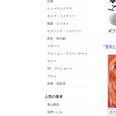
恋愛
ヒューマンドラマ
ギャグ・コメディー
職業・ビジネス
ギフ
サスペンス・ミステリー
歴史・時代劇
スポーツ
「
宮本た
アクション・アドベンチャー
ホラー
SF・ファンタジー
グルメ
医療・病院系
人気の著者
青山剛昌
青年
浅野いにお