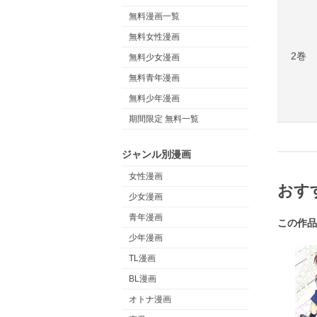
無料漫画一覧
無料女性漫画
2巻
無料少女漫画
無料青年漫画
無料少年漫画
期間限定 無料一覧
ジャンル別漫画
女性漫画
おす
少女漫画
青年漫画
この作品
少年漫画
TL漫画
BL漫画
オトナ漫画