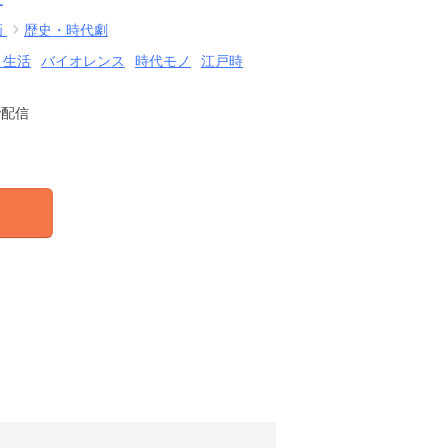
画
歴史・時代劇
・生活
バイオレンス
時代モノ
江戸時
で配信