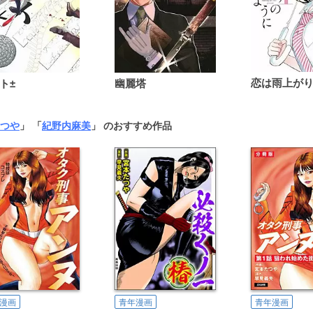
ト±
幽麗塔
つや
」 「
紀野内麻美
」 のおすすめ作品
漫画
青年漫画
青年漫画