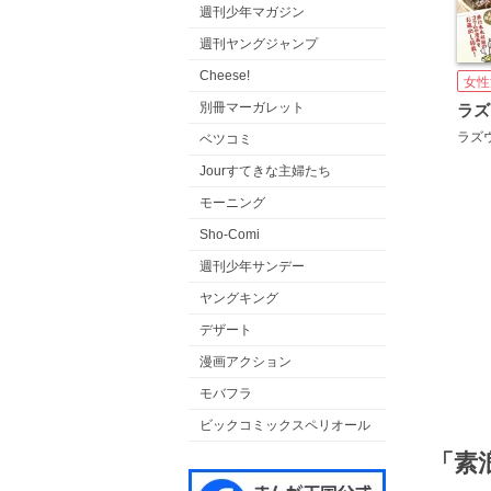
週刊少年マガジン
週刊ヤングジャンプ
Cheese!
女性
別冊マーガレット
ラズ
ベツコミ
Jourすてきな主婦たち
モーニング
Sho-Comi
週刊少年サンデー
ヤングキング
デザート
漫画アクション
モバフラ
ビックコミックスペリオール
「素