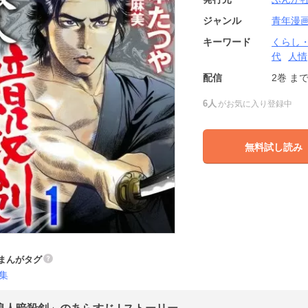
ジャンル
青年漫
キーワード
くらし
代
人情
配信
2巻
ま
6人
がお気に入り登録中
無料試し読み
まんがタグ
集