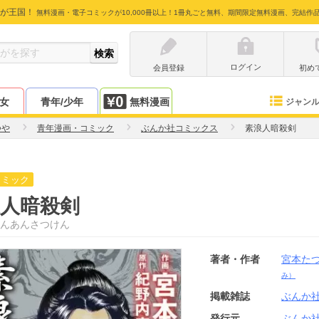
が王国！
無料漫画・電子コミックが10,000冊以上！1冊丸ごと無料、期間限定無料漫画、完結作
ログイン
会員登録
初め
少女
青年/少年
無料漫画
ジャン
つや
青年漫画・コミック
ぶんか社コミックス
素浪人暗殺剣
コミック
人暗殺剣
んあんさつけん
著者・作者
宮本た
み）
掲載雑誌
ぶんか
発行元
ぶんか