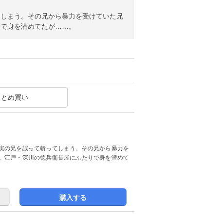
てしまう。その兄から暴力を受けていた兄
りで身を潜めてたが……。
まとめ買い
実の兄を誤って斬ってしまう。その兄から暴力を
。江戸・深川の徳兵衛長屋にふたりで身を潜めて
購入する