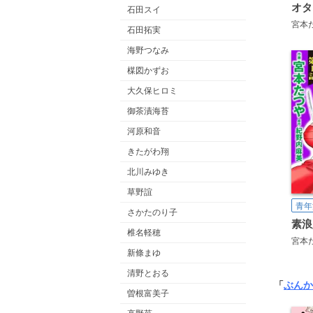
オタ
石田スイ
宮本
石田拓実
海野つなみ
楳図かずお
大久保ヒロミ
御茶漬海苔
河原和音
きたがわ翔
北川みゆき
草野誼
青年
さかたのり子
椎名軽穂
宮本
新條まゆ
清野とおる
「
ぶんか
曽根富美子