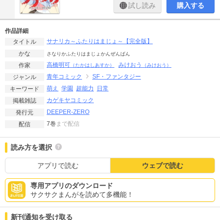
試し読み
購入する
作品詳細
サナリカ～ふたりはまじょ～【完全版】
タイトル
かな
さなりかふたりはまじょかんぜんばん
高橋明可
みけおう
作家
（たかはしあすか）
（みけおう）
青年コミック
SF・ファンタジー
ジャンル
萌え
学園
超能力
日常
キーワード
カゲキヤコミック
掲載雑誌
DEEPER-ZERO
発行元
7巻
まで配信
配信
読み方を選択
アプリで読む
ウェブで読む
専用アプリのダウンロード
サクサクまんがを読めて多機能！
新刊通知を受け取る