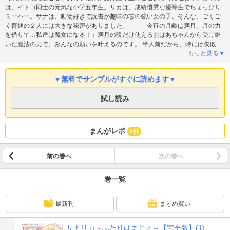
は、イトコ同士の元気な小学五年生。リカは、成績優秀な優等生でちょっぴり
ミーハー。サナは、動物好きで読書が趣味の芯の強い女の子。そんな、ごくご
く普通の２人には大きな秘密がありました。「――今宵の月齢は満月。月の力
を借りて…私達は魔女になる！」満月の晩だけ使えるおばあちゃんから受け継
いだ魔法の力で、みんなの願いを叶えるのです。 半人前だから、時には失敗し
たり間違ったり。でもサナとリカの家族や友だちも巻き込んで大活躍！ちびっ
もっと見る▼
こ魔女２人が織りなす、キュートで不思議な物語。
▼無料でサンプルがすぐに読めます▼
試し読み
まんがレポ
0件
前の巻へ
次の巻へ
巻一覧
最新刊
まとめ買い
サナリカ～ふたりはまじょ～【完全版】(1)