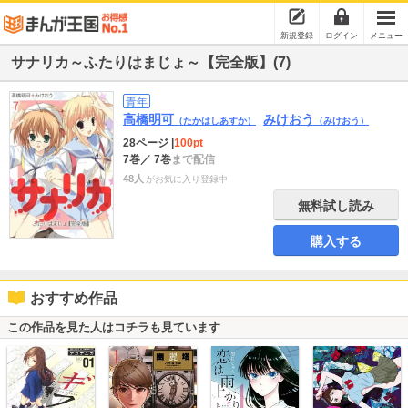
新規登録
ログイン
メニュー
サナリカ～ふたりはまじょ～【完全版】(7)
青年
高橋明可
みけおう
（たかはしあすか）
（みけおう）
28ページ
|
100pt
7巻
／ 7巻
まで配信
48人
がお気に入り登録中
無料試し読み
購入する
おすすめ作品
この作品を見た人はコチラも見ています