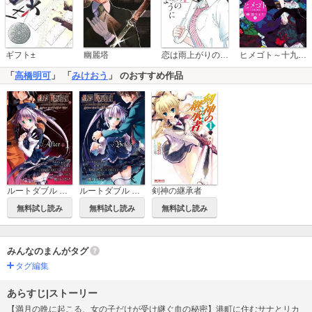
恋は雨上がりのように
ギフト±
幽麗塔
ヒメゴト～十九歳の制服～
「
高橋明可
」 「
みけおう
」 のおすすめ作品
ルートダブル Before Crime * After Days √After
ルートダブル Before Crime * After Days √Before
剣神の継承者
無料試し読み
無料試し読み
無料試し読み
みんなのまんがタグ
タグ編集
あらすじ|ストーリー
【満月の晩に起こる、女の子だけが受け継ぐ血の秘密】港町に住むサナとリカ