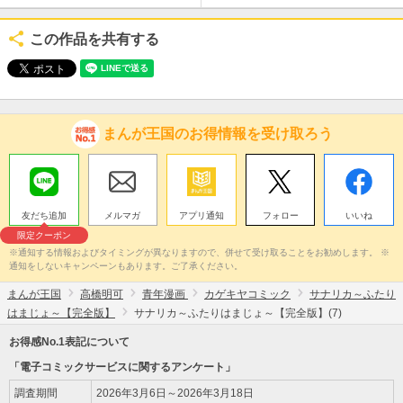
この作品を共有する
まんが王国のお得情報を受け取ろう
友だち追加
メルマガ
アプリ通知
フォロー
いいね
限定クーポン
※通知する情報およびタイミングが異なりますので、併せて受け取ることをお勧めします。 ※
通知をしないキャンペーンもあります。ご了承ください。
まんが王国
高橋明可
青年漫画
カゲキヤコミック
サナリカ～ふたり
はまじょ～【完全版】
サナリカ～ふたりはまじょ～【完全版】(7)
お得感No.1表記について
「電子コミックサービスに関するアンケート」
調査期間
2026年3月6日～2026年3月18日