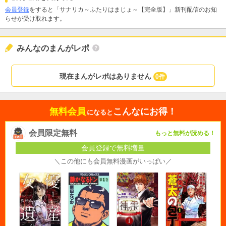
会員登録
をすると「サナリカ～ふたりはまじょ～【完全版】」新刊配信のお知
らせが受け取れます。
みんなのまんがレポ
現在まんがレポはありません
0件
無料会員
こんなにお得！
になると
会員限定無料
もっと無料が読める！
会員登録で無料増量
＼この他にも会員無料漫画がいっぱい／