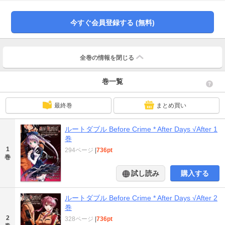
救助し無事脱出することが出来るのか──!? 2012年ユーザー評価No.1（※電
撃オンライン調べ）の究極のSFサスペンスアドベンチャーゲームをコミカライ
ズ!!
今すぐ会員登録する (無料)
全巻の情報を
閉じる
巻一覧
最終巻
まとめ買い
ルートダブル Before Crime * After Days √After 1
巻
1
294ページ
|
736pt
巻
試し読み
購入する
ルートダブル Before Crime * After Days √After 2
巻
2
328ページ
|
736pt