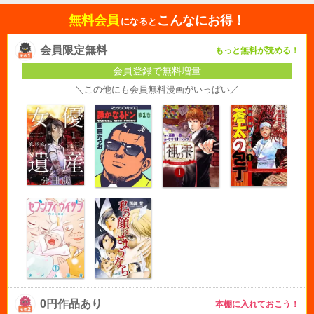
無料会員
こんなにお得！
になると
会員限定無料
もっと無料が読める！
会員登録で無料増量
＼この他にも会員無料漫画がいっぱい／
0円作品あり
本棚に入れておこう！