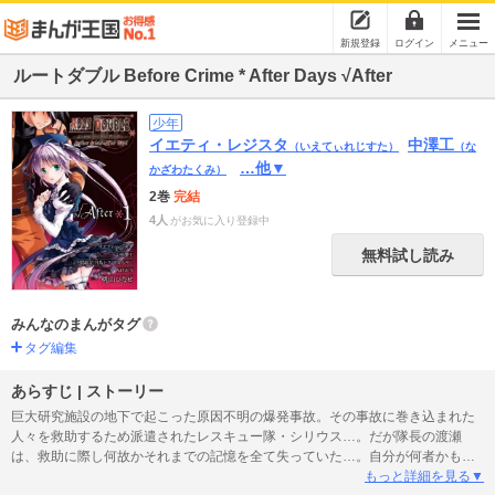
新規登録
ログイン
メニュー
ルートダブル Before Crime * After Days √After
少年
イエティ・レジスタ
中澤工
（いえてぃれじすた）
（な
…他▼
かざわたくみ）
2巻
完結
4人
がお気に入り登録中
無料試し読み
みんなのまんがタグ
タグ編集
あらすじ | ストーリー
巨大研究施設の地下で起こった原因不明の爆発事故。その事故に巻き込まれた
人々を救助するため派遣されたレスキュー隊・シリウス…。だが隊長の渡瀬
は、救助に際し何故かそれまでの記憶を全て失っていた…。自分が何者かもわ
からぬまま目を覚まし、最悪の極限状況を認識していく中で、渡瀬は、人命を
もっと詳細を見る▼