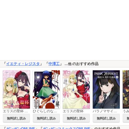
「
イエティ・レジスタ
」 「
中澤工
」
のおすすめ作品
…他
エリスの聖杯 ～婚約破棄された令嬢は、稀代の悪女に助けられた代償として復讐に付き合わされます～【分冊版】
ひぐらしのなく頃に解 皆殺し編
エリスの聖杯
パラノマサイト FILE25 霊感少女・黒鈴ミヲの邂逅
無料試し読み
無料試し読み
無料試し読み
無料試し読み
「
ガンガンONLINE
」「
ガンガンコミックスONLINE
」のおすすめ作品