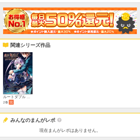
関連シリーズ作品
ルートダブル Before Crime * After Days √Before
2巻
完
みんなのまんがレポ
現在まんがレポはありません。