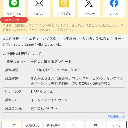
友だち追加
メルマガ
アプリ通知
フォロー
いいね
限定クーポン
※通知する情報およびタイミングが異なりますので、併せて受け取ることをお勧めします。 ※
通知をしないキャンペーンもあります。ご了承ください。
まんが王国
イエティ・レジスタ
少年漫画
ガンガンONLINE
ルート
ダブル Before Crime * After Days √After
お得感No.1表記について
「電子コミックサービスに関するアンケート」
調査期間
2026年3月6日～2026年3月18日
調査対象
まんが王国または主要電子コミックサービスのうちいずれか
をメイン且つ有料で利用している20歳～69歳の男女
サンプル数
1,236サンプル
調査方法
インターネットリサーチ
調査委託先
株式会社MARCS
詳細表示▼
トップ
女性/少女
青年/少年
TL
BL
オトナ