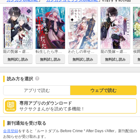
龍の贄嫁～虐げられた少女は運命の番として愛される～【分冊版】
転生したら序盤で死ぬ中ボスだった－ヒロイン眷属化で生き残る－
わたしの幸せな結婚
龍の贄嫁～虐げられた少女は運命の番として愛される～
無料試し読み
無料試し読み
無料試し読み
無料試し読み
読み方を選択
アプリで読む
ウェブで読む
専用アプリのダウンロード
サクサクまんがを読めて多機能！
新刊通知を受け取る
会員登録
をすると「ルートダブル Before Crime * After Days √After」新刊配信の
お知らせが受け取れます。