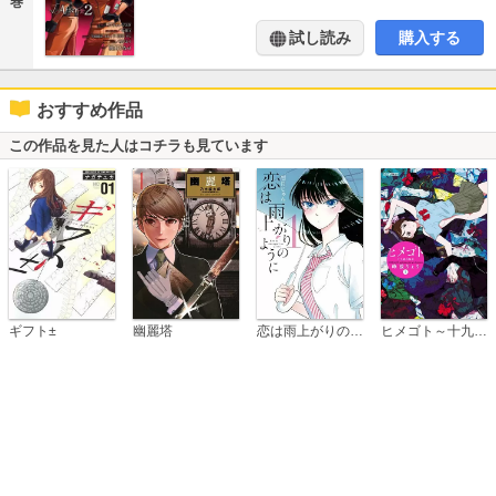
巻
試し読み
購入する
おすすめ作品
この作品を見た人はコチラも見ています
恋は雨上がりのように
ギフト±
幽麗塔
ヒメゴト～十九歳の制服～