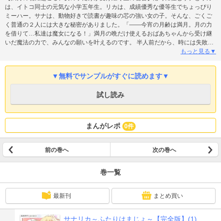
は、イトコ同士の元気な小学五年生。リカは、成績優秀な優等生でちょっぴり
ミーハー。サナは、動物好きで読書が趣味の芯の強い女の子。そんな、ごくご
く普通の２人には大きな秘密がありました。「――今宵の月齢は満月。月の力
を借りて…私達は魔女になる！」満月の晩だけ使えるおばあちゃんから受け継
いだ魔法の力で、みんなの願いを叶えるのです。 半人前だから、時には失敗し
たり間違ったり。でもサナとリカの家族や友だちも巻き込んで大活躍！ちびっ
もっと見る▼
こ魔女２人が織りなす、キュートで不思議な物語。
▼無料でサンプルがすぐに読めます▼
試し読み
まんがレポ
0件
前の巻へ
次の巻へ
巻一覧
最新刊
まとめ買い
サナリカ～ふたりはまじょ～【完全版】(1)