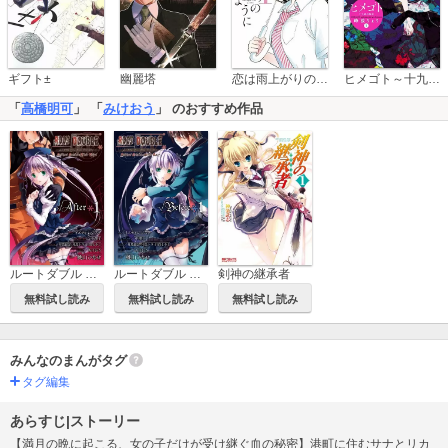
恋は雨上がりのように
ギフト±
幽麗塔
ヒメゴト～十九歳の制服～
「
高橋明可
」 「
みけおう
」 のおすすめ作品
ルートダブル Before Crime * After Days √After
ルートダブル Before Crime * After Days √Before
剣神の継承者
無料試し読み
無料試し読み
無料試し読み
みんなのまんがタグ
タグ編集
あらすじ|ストーリー
【満月の晩に起こる、女の子だけが受け継ぐ血の秘密】港町に住むサナとリカ