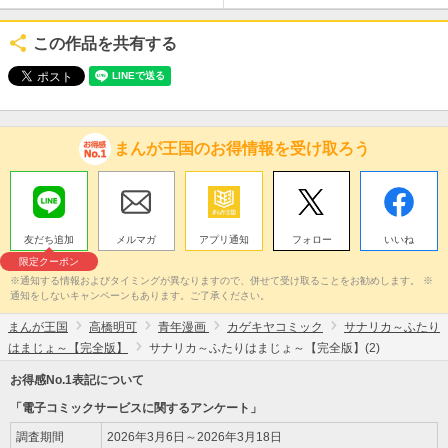
この作品を共有する
まんが王国のお得情報を受け取ろう
友だち追加
メルマガ
アプリ通知
フォロー
いいね
限定クーポン
※通知する情報およびタイミングが異なりますので、併せて受け取ることをお勧めします。 ※
通知をしないキャンペーンもあります。ご了承ください。
まんが王国
高橋明可
青年漫画
カゲキヤコミック
サナリカ～ふたり
はまじょ～【完全版】
サナリカ～ふたりはまじょ～【完全版】(2)
お得感No.1表記について
「電子コミックサービスに関するアンケート」
調査期間
2026年3月6日～2026年3月18日