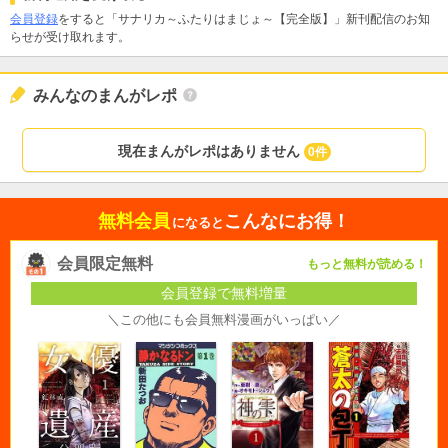
会員登録
をすると「サナリカ～ふたりはまじょ～【完全版】」新刊配信のお知
らせが受け取れます。
みんなのまんがレポ
現在まんがレポはありません
0件
無料会員
こんなにお得！
になると
会員限定無料
もっと無料が読める！
会員登録で無料増量
＼この他にも会員無料漫画がいっぱい／