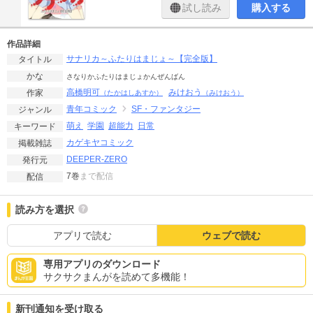
試し読み
購入する
作品詳細
サナリカ～ふたりはまじょ～【完全版】
タイトル
かな
さなりかふたりはまじょかんぜんばん
高橋明可
みけおう
作家
（たかはしあすか）
（みけおう）
青年コミック
SF・ファンタジー
ジャンル
萌え
学園
超能力
日常
キーワード
カゲキヤコミック
掲載雑誌
DEEPER-ZERO
発行元
7巻
まで配信
配信
読み方を選択
アプリで読む
ウェブで読む
専用アプリのダウンロード
サクサクまんがを読めて多機能！
新刊通知を受け取る