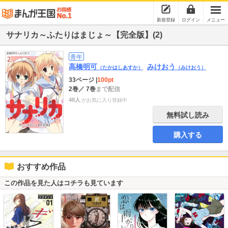
新規登録
ログイン
メニュー
サナリカ～ふたりはまじょ～【完全版】(2)
青年
高橋明可
みけおう
（たかはしあすか）
（みけおう）
33ページ
|
100pt
2巻
／ 7巻
まで配信
48人
がお気に入り登録中
無料試し読み
購入する
おすすめ作品
この作品を見た人はコチラも見ています