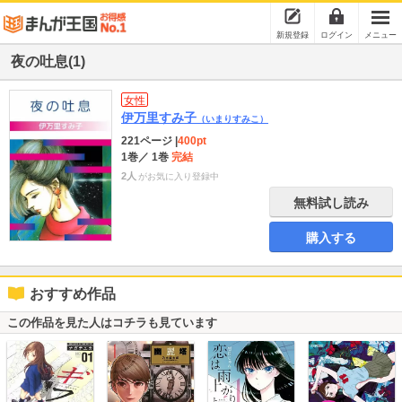
新規登録
ログイン
メニュー
夜の吐息(1)
女性
伊万里すみ子
（いまりすみこ）
221ページ
|
400pt
1巻
／ 1巻
完結
2人
がお気に入り登録中
無料試し読み
購入する
おすすめ作品
この作品を見た人はコチラも見ています