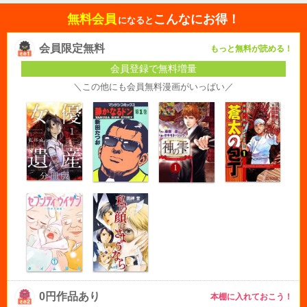
無料会員
こんなにお得！
になると
会員限定無料
もっと無料が読める！
会員登録で無料増量
＼この他にも会員無料漫画がいっぱい／
0円作品あり
本棚に入れておこう！