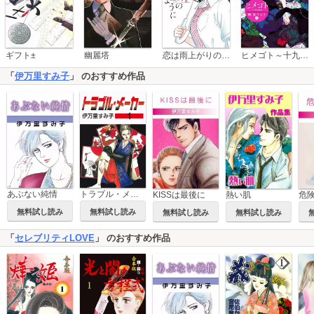
恋は雨上がりのように
ギフト±
幽麗塔
ヒメゴト～十九歳の制服～
「
伊万里すみ子
」 のおすすめ作品
あぶない純情
トラブル・メーカー
熱い肌
KISSは最後に
危
無料試し読み
無料試し読み
無料試し読み
無料試し読み
「
セレブリティLOVE
」 のおすすめ作品