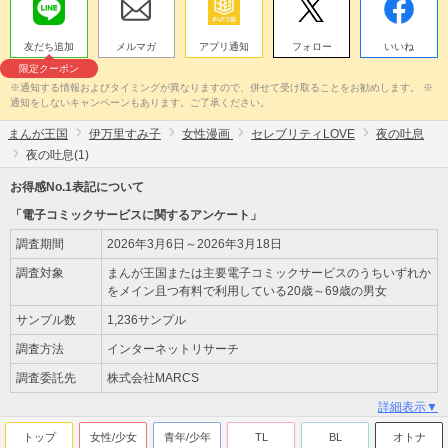
友だち追加
メルマガ
アプリ通知
フォロー
いいね
限定クーポン
※通知する情報およびタイミングが異なりますので、併せて受け取ることをお勧めします。 ※
通知をしないキャンペーンもあります。ご了承ください。
まんが王国
伊万里すみ子
女性漫画
セレブリティLOVE
夜の吐息
夜の吐息(1)
お得感No.1表記について
「電子コミックサービスに関するアンケート」
調査期間
2026年3月6日～2026年3月18日
調査対象
まんが王国または主要電子コミックサービスのうちいずれか
をメイン且つ有料で利用している20歳～69歳の男女
サンプル数
1,236サンプル
調査方法
インターネットリサーチ
調査委託先
株式会社MARCS
詳細表示▼
トップ
女性/少女
青年/少年
TL
BL
オトナ