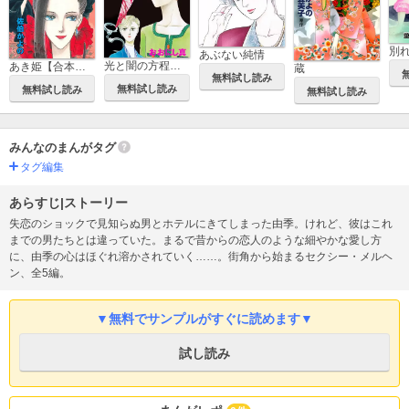
あぶない純情
光と闇の方程式【合本版】
あき姫【合本版】
蔵
無料試し読み
無料試し読み
無料試し読み
無料試し読み
みんなのまんがタグ
タグ編集
あらすじ|ストーリー
失恋のショックで見知らぬ男とホテルにきてしまった由季。けれど、彼はこれ
までの男たちとは違っていた。まるで昔からの恋人のような細やかな愛し方
に、由季の心はほぐれ溶かされていく……。街角から始まるセクシー・メルヘ
ン、全5編。
▼無料でサンプルがすぐに読めます▼
試し読み