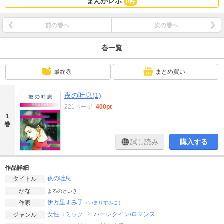
まんがレポ
0件
前の巻へ
次の巻へ
巻一覧
最終巻
まとめ買い
夜の吐息(1)
221ページ
|
400pt
1
巻
試し読み
購入する
作品詳細
夜の吐息
タイトル
かな
よるのといき
伊万里すみ子
作家
（いまりすみこ）
女性コミック
ハーレクイン/ロマンス
ジャンル