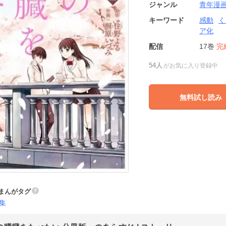
ジャンル
青年漫
キーワード
感動
く
ア化
配信
17巻
完
54人
がお気に入り登録中
無料試し読み
まんがタグ
集