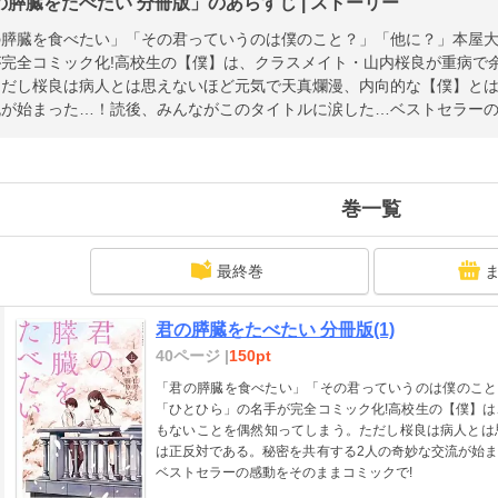
の膵臓をたべたい 分冊版」のあらすじ | ストーリー
の膵臓を食べたい」「その君っていうのは僕のこと？」「他に？」本屋大
が完全コミック化!高校生の【僕】は、クラスメイト・山内桜良が重病で
ただし桜良は病人とは思えないほど元気で天真爛漫、内向的な【僕】とは
流が始まった…！読後、みんながこのタイトルに涙した…ベストセラーの
巻一覧
最終巻
君の膵臓をたべたい 分冊版(1)
40ページ |
150pt
「君の膵臓を食べたい」「その君っていうのは僕のこと
「ひとひら」の名手が完全コミック化!高校生の【僕】
もないことを偶然知ってしまう。ただし桜良は病人とは
は正反対である。秘密を共有する2人の奇妙な交流が始
ベストセラーの感動をそのままコミックで!