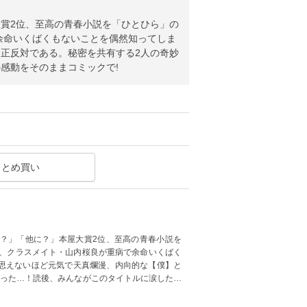
賞2位、至高の青春小説を「ひとひら」の
余命いくばくもないことを偶然知ってしま
正反対である。秘密を共有する2人の奇妙
感動をそのままコミックで!
まとめ買い
？」「他に？」本屋大賞2位、至高の青春小説を
は、クラスメイト・山内桜良が重病で余命いくばく
思えないほど元気で天真爛漫、内向的な【僕】と
まった…！読後、みんながこのタイトルに涙した…