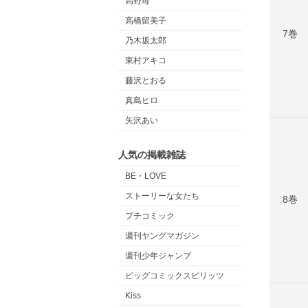
高野苺
高橋留美子
7巻
乃木坂太郎
東村アキコ
藤沢とおる
真島ヒロ
矢沢あい
人気の掲載雑誌
BE・LOVE
ストーリーな女たち
8巻
プチコミック
週刊ヤングマガジン
週刊少年ジャンプ
ビッグコミックスピリッツ
Kiss