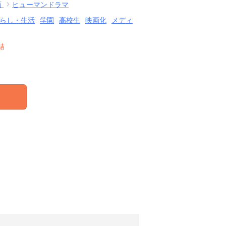
画
ヒューマンドラマ
らし・生活
学園
高校生
映画化
メディ
結