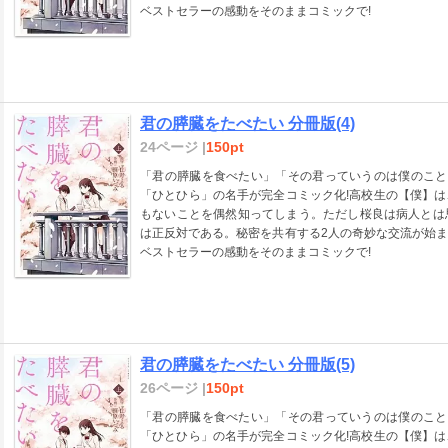
ベストセラーの感動をそのままコミックで!
君の膵臓をたべたい 分冊版(4)
24ページ |
150pt
「君の膵臓を食べたい」「その君っていうのは僕のこと
「ひとひら」の名手が完全コミック化!高校生の【僕】
もないことを偶然知ってしまう。ただし桜良は病人とは
は正反対である。秘密を共有する2人の奇妙な交流が始
ベストセラーの感動をそのままコミックで!
君の膵臓をたべたい 分冊版(5)
26ページ |
150pt
「君の膵臓を食べたい」「その君っていうのは僕のこと
「ひとひら」の名手が完全コミック化!高校生の【僕】