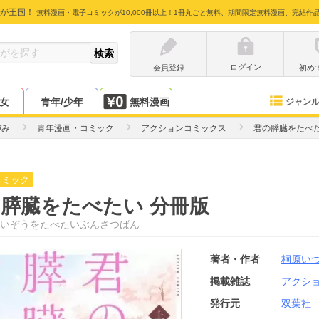
が王国！
無料漫画・電子コミックが10,000冊以上！1冊丸ごと無料、期間限定無料漫画、完結作
ログイン
会員登録
初め
少女
青年/少年
無料漫画
ジャン
づみ
青年漫画・コミック
アクションコミックス
君の膵臓をたべた
コミック
膵臓をたべたい 分冊版
いぞうをたべたいぶんさつばん
著者・作者
桐原い
掲載雑誌
アクシ
発行元
双葉社