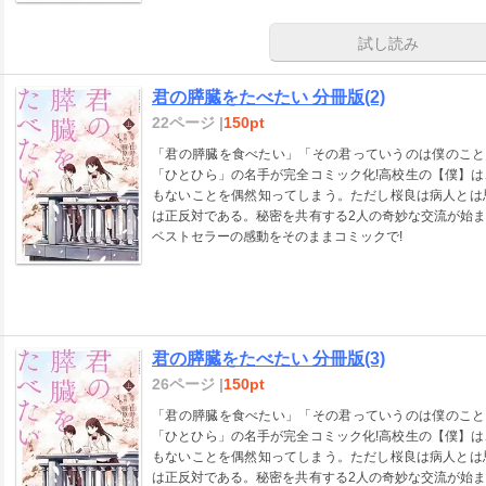
試し読み
君の膵臓をたべたい 分冊版(2)
22ページ |
150pt
「君の膵臓を食べたい」「その君っていうのは僕のこと
「ひとひら」の名手が完全コミック化!高校生の【僕】
もないことを偶然知ってしまう。ただし桜良は病人とは
は正反対である。秘密を共有する2人の奇妙な交流が始
ベストセラーの感動をそのままコミックで!
君の膵臓をたべたい 分冊版(3)
26ページ |
150pt
「君の膵臓を食べたい」「その君っていうのは僕のこと
「ひとひら」の名手が完全コミック化!高校生の【僕】
もないことを偶然知ってしまう。ただし桜良は病人とは
は正反対である。秘密を共有する2人の奇妙な交流が始