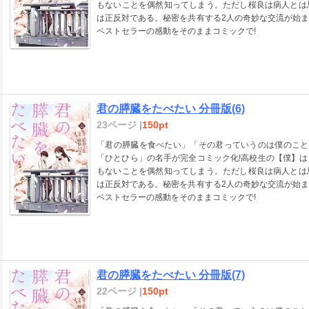
もないことを偶然知ってしまう。ただし桜良は病人とは
は正反対である。秘密を共有する2人の奇妙な交流が始
ベストセラーの感動をそのままコミックで!
君の膵臓をたべたい 分冊版(6)
23ページ |
150pt
「君の膵臓を食べたい」「その君っていうのは僕のこと
「ひとひら」の名手が完全コミック化!高校生の【僕】
もないことを偶然知ってしまう。ただし桜良は病人とは
は正反対である。秘密を共有する2人の奇妙な交流が始
ベストセラーの感動をそのままコミックで!
君の膵臓をたべたい 分冊版(7)
22ページ |
150pt