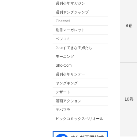
週刊少年マガジン
週刊ヤングジャンプ
Cheese!
9巻
別冊マーガレット
ベツコミ
Jourすてきな主婦たち
モーニング
Sho-Comi
週刊少年サンデー
ヤングキング
デザート
10巻
漫画アクション
モバフラ
ビックコミックスペリオール