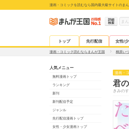
漫画・コミックを読むなら国内最大級サイトのまん
詳細
検索
トップ
先行配信
女性/
漫画・コミック読むならまんが王国
桐原い
人気メニュー
漫画・
無料漫画トップ
君の
ランキング
きみのす
新刊
新刊配信予定
ジャンル
先行配信漫画トップ
女性・少女漫画トップ