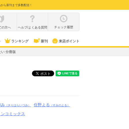
品から新刊まで多数配信！
チェック履歴
ての方へ
ヘルプ/よくある質問
ル
ランキング
新刊
来店ポイント
い 分冊版
づみ
住野よる
（きりはらいづみ）
（すみのよる）
ョンコミックス