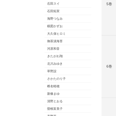
5巻
石田スイ
石田拓実
海野つなみ
楳図かずお
大久保ヒロミ
御茶漬海苔
河原和音
きたがわ翔
北川みゆき
6巻
草野誼
さかたのり子
椎名軽穂
新條まゆ
清野とおる
曽根富美子