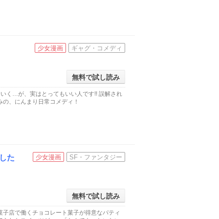
少女漫画
ギャグ・コメディ
無料で試し読み
く…が、実はとってもいい人です!! 誤解され
みの、にんまり日常コメディ！
した
少女漫画
SF・ファンタジー
無料で試し読み
菓子店で働くチョコレート菓子が得意なパティ