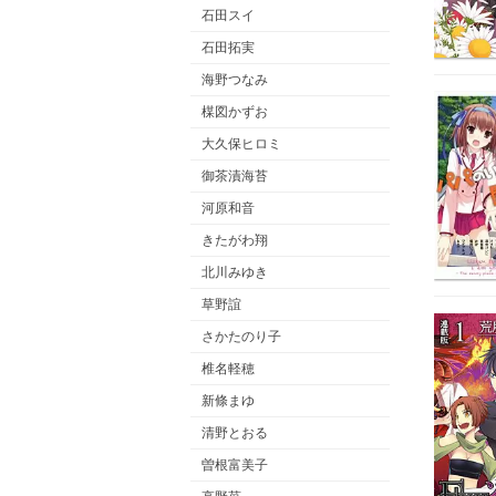
石田スイ
石田拓実
海野つなみ
楳図かずお
大久保ヒロミ
御茶漬海苔
河原和音
きたがわ翔
北川みゆき
草野誼
さかたのり子
椎名軽穂
新條まゆ
清野とおる
曽根富美子