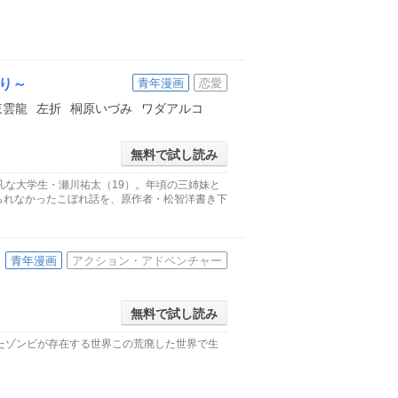
り～
青年漫画
恋愛
東雲龍
左折
桐原いづみ
ワダアルコ
無料で試し読み
凡な大学生・瀬川祐太（19）。年頃の三姉妹と
られなかったこぼれ話を、原作者・松智洋書き下
青年漫画
アクション・アドベンチャー
無料で試し読み
たゾンビが存在する世界この荒廃した世界で生