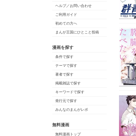
ヘルプ／お問い合わせ
ご利用ガイド
初めての方へ
まんが王国にひとこと投稿
漫画を探す
条件で探す
テーマで探す
著者で探す
掲載雑誌で探す
キーワードで探す
発行元で探す
みんなのまんがレポ
無料漫画
無料漫画トップ