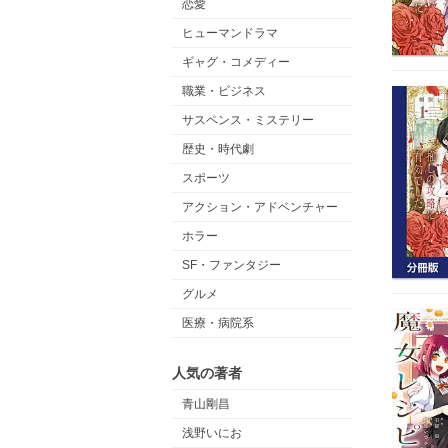
恋愛
ヒューマンドラマ
ギャグ・コメディー
職業・ビジネス
サスペンス・ミステリー
歴史・時代劇
スポーツ
アクション・アドベンチャー
ホラー
SF・ファンタジー
グルメ
医療・病院系
人気の著者
青山剛昌
浅野いにお