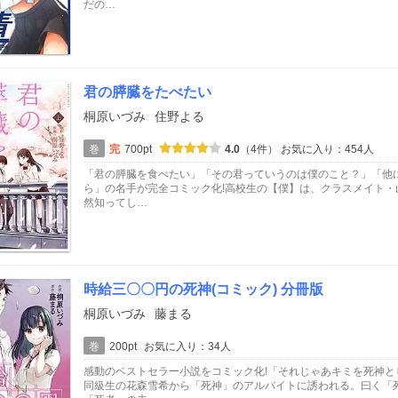
だの…
君の膵臓をたべたい
桐原いづみ
住野よる
巻
完
700pt
4.0
（4件）
お気に入り：454人
「君の膵臓を食べたい」「その君っていうのは僕のこと？」「他
ら」の名手が完全コミック化!高校生の【僕】は、クラスメイト
然知ってし…
時給三〇〇円の死神(コミック) 分冊版
桐原いづみ
藤まる
巻
200pt
お気に入り：34人
感動のベストセラー小説をコミック化!「それじゃあキミを死神
同級生の花森雪希から「死神」のアルバイトに誘われる。曰く「