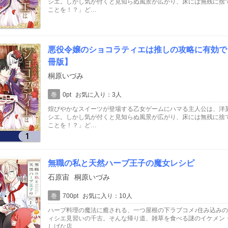
シエ。しかし気が付くと見知らぬ風景が広がり、床には無残に捨
ことを！？」ど…
悪役令嬢のショコラティエは推しの攻略に有効で
冊版】
桐原いづみ
巻
0pt
お気に入り：3人
煌びやかなスイーツが登場する乙女ゲームにハマる主人公は、洋
シエ。しかし気が付くと見知らぬ風景が広がり、床には無残に捨
ことを！？」ど…
無職の私と天然ハーブ王子の魔女レシピ
石原宙
桐原いづみ
巻
700pt
お気に入り：10人
ハーブ料理の魔法に癒される、一つ屋根の下ラブコメ♪住み込み
ィシエ見習いの千古。そんな帰り道、雑草を食べる謎のイケメン・
しげな店…