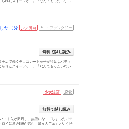
てられたスイーツが…。「なんてもったいない
した【分
少女漫画
SF・ファンタジー
無料で試し読み
菓子店で働くチョコレート菓子が得意なパティ
てられたスイーツが…。「なんてもったいない
少女漫画
恋愛
無料で試し読み
のバイト先が閉店し、無職になってしまったパテ
ロイに遭遇!!彼が営む「魔女カフェ」という怪