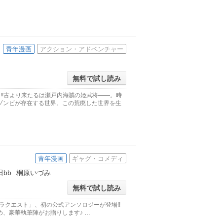
青年漫画
アクション・アドベンチャー
無料で試し読み
!!古より来たるは瀬戸内海賊の姫武将――。時
ゾンビが存在する世界。この荒廃した世界を生
青年漫画
ギャグ・コメディ
田bb
桐原いづみ
無料で試し読み
サクラクエスト」、初の公式アンソロジーが登場!!
、豪華執筆陣がお贈りします♪ …