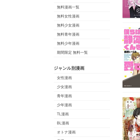
無料漫画一覧
無料女性漫画
無料少女漫画
無料青年漫画
無料少年漫画
期間限定 無料一覧
ジャンル別漫画
女性漫画
少女漫画
青年漫画
少年漫画
TL漫画
BL漫画
オトナ漫画