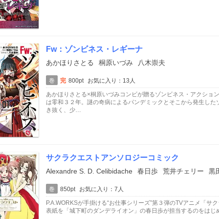
Fw：ゾンビネス・レギーナ
あかほりさとる
桐原いづみ
八木崇夫
巻
完
800pt
お気に入り：13人
あかほりさとる×桐原いづみコンビが贈るゾンビネス・アクション
は零和３２年。謎の奇病によるパンデミックとそこから発生した
き抜く、少…
サクラクエストアンソロジーコミック
Alexandre S. D. Celibidache
春日歩
荒井チェリー
黒
巻
850pt
お気に入り：7人
P.A.WORKSが手掛ける“お仕事シリーズ”第３弾のTVアニメ「
表紙を「城下町のダンデライオン」の春日歩が担当するのをはじめ