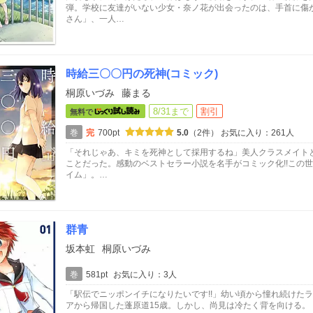
弾。学校に友達がいない少女・奈ノ花が出会ったのは、手首に傷
さん」、一人…
時給三〇〇円の死神(コミック)
桐原いづみ
藤まる
8/31まで
割引
無料で
巻
完
700pt
5.0
（2件）
お気に入り：261人
「それじゃあ、キミを死神として採用するね」美人クラスメイト
ことだった。感動のベストセラー小説を名手がコミック化!!この
イム」。…
群青
坂本虹
桐原いづみ
巻
581pt
お気に入り：3人
「駅伝でニッポンイチになりたいです!!」幼い頃から憧れ続けた
アから帰国した蓬原道15歳。しかし、尚見は冷たく背を向ける。