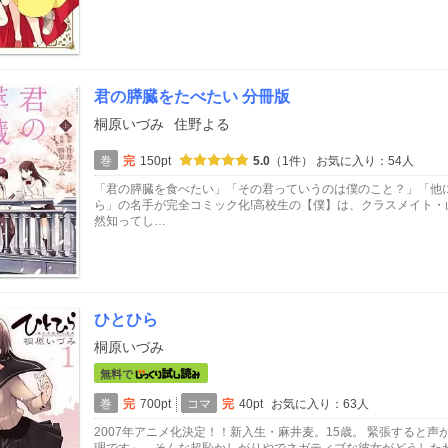
君の膵臓をたべたい 分冊版
桐原いづみ
住野よる
巻
完
150pt
5.0
（1件）
お気に入り：54人
「君の膵臓を食べたい」「その君っていうのは僕のこと？」「他
ら」の名手が完全コミック化!高校生の【僕】は、クラスメイト
然知ってし…
ひとひら
桐原いづみ
無料で
巻
完
700pt
コマ
完
40pt
お気に入り：63人
2007年アニメ化決定！！新入生・麻井麦。15歳。 緊張すると