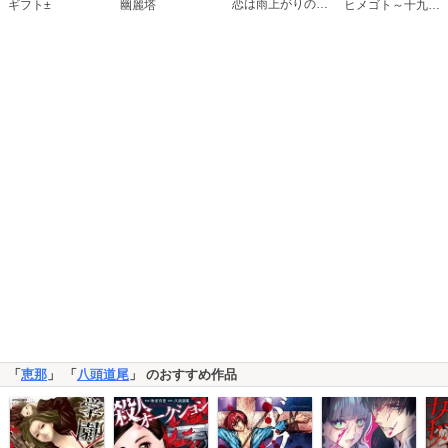
恋は雨上がりのように
ギフト±
幽麗塔
ヒメゴト～十九歳の制服～
「
恵那
」 「
八頭道尾
」 のおすすめ作品