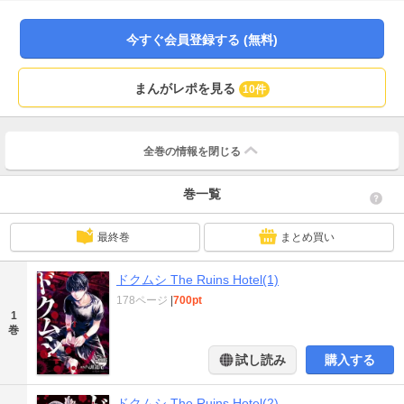
残りがいるのか!? 大ヒット・ソリッドホラー、再び！
今すぐ会員登録する (無料)
まんがレポを見る
10件
全巻の情報を
閉じる
巻一覧
最終巻
まとめ買い
ドクムシ The Ruins Hotel(1)
178ページ
|
700pt
1
巻
試し読み
購入する
ドクムシ The Ruins Hotel(2)