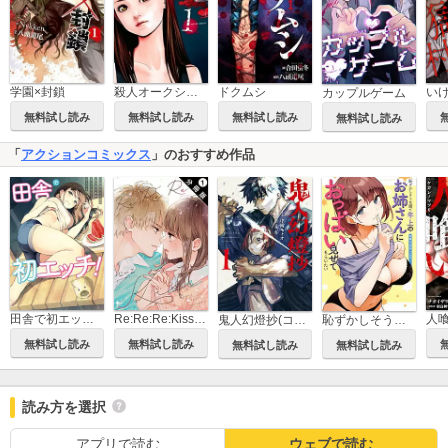
学園×封鎖
殺人オークション
ドクムシ
カップルゲーム
無料試し読み
無料試し読み
無料試し読み
無料試し読み
「
アクションコミックス
」のおすすめ作品
田舎で初エッチ！
Re:Re:Re:Kiss 分冊版
鬼人幻燈抄(コミック)
恥ずかしそうな顔で年上のお姉さんにおっぱい見せてもらいたい 赤面おっぱいアンソロジー
無料試し読み
無料試し読み
無料試し読み
無料試し読み
読み方を選択
アプリで読む
ウェブで読む