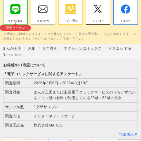
友だち追加
メルマガ
アプリ通知
フォロー
いいね
限定クーポン
※通知する情報およびタイミングが異なりますので、併せて受け取ることをお勧めします。 ※
通知をしないキャンペーンもあります。ご了承ください。
まんが王国
恵那
青年漫画
アクションコミックス
ドクムシ The
Ruins Hotel
お得感No.1表記について
「電子コミックサービスに関するアンケート」
調査期間
2026年3月6日～2026年3月18日
調査対象
まんが王国または主要電子コミックサービスのうちいずれか
をメイン且つ有料で利用している20歳～69歳の男女
サンプル数
1,236サンプル
調査方法
インターネットリサーチ
調査委託先
株式会社MARCS
詳細表示▼