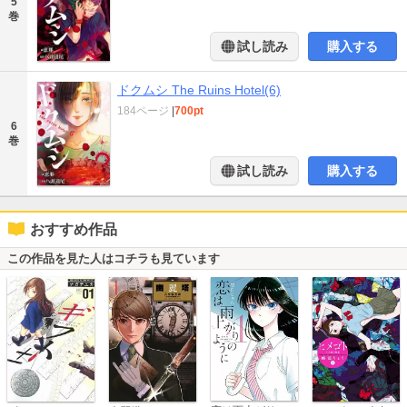
5
巻
試し読み
購入する
ドクムシ The Ruins Hotel(6)
184ページ
|
700pt
6
巻
試し読み
購入する
おすすめ作品
この作品を見た人はコチラも見ています