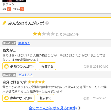
ドクムシ
6巻
完
/ 95話
完
みんなのまんがレポ
(
1.9
)
評価数
10
件
匿名さん
購入者レポ
画力が…
画力は低くはないけど 人物の描き分けが下手 誰が誰かわからない 見分けでき
ないのは 俺の問題かなぁ？
参考になった(
75
)
報告する
公開日:
2018/04/02
ゲストさん
購入者レポ
自分は好きです
昔どこかのネットで小説版の無料のやつがあって読んだとき面白かったので購
入させて戴きました 最終巻も出たら買います
参考になった(
0
)
報告する
公開日:
2020/09/18
全てのまんがレポを見る(10件)