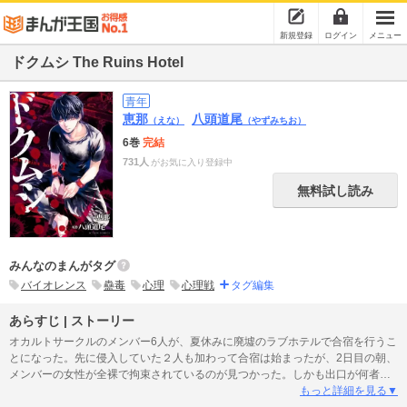
新規登録
ログイン
メニュー
ドクムシ The Ruins Hotel
青年
恵那
八頭道尾
（えな）
（やずみちお）
6巻
完結
731人
がお気に入り登録中
無料試し読み
みんなのまんがタグ
バイオレンス
蠱毒
心理
心理戦
タグ編集
あらすじ | ストーリー
オカルトサークルのメンバー6人が、夏休みに廃墟のラブホテルで合宿を行うこ
とになった。先に侵入していた２人も加わって合宿は始まったが、2日目の朝、
メンバーの女性が全裸で拘束されているのが見つかった。しかも出口が何者か
に施錠され、建物は完全な封鎖空間になった。8人の中に、3年前の事件の生き
もっと詳細を見る▼