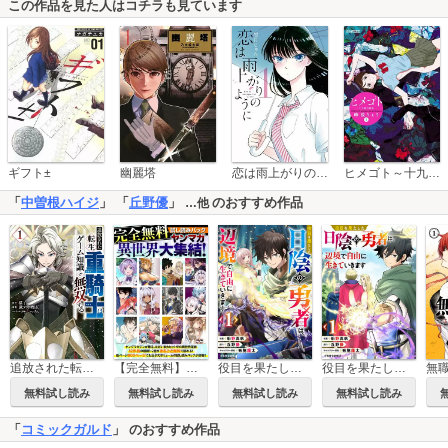
この作品を見た人はコチラも見ています
恋は雨上がりのように
ギフト±
幽麗塔
ヒメゴト～十九歳の制服～
「
中曽根ハイジ
」 「
丘野優
」
のおすすめ作品
…他
追放された転生重騎士はゲーム知識で無双する
【完全無料】ヤンマガ異世界大集結！ 試し読みパック
役目を果たした日陰の勇者は、辺境で自由に生きていきます
役目を果たした日陰の勇者は、辺境で自由に生きていきます【分冊版】
無料試し読み
無料試し読み
無料試し読み
無料試し読み
「
コミックガルド
」 のおすすめ作品