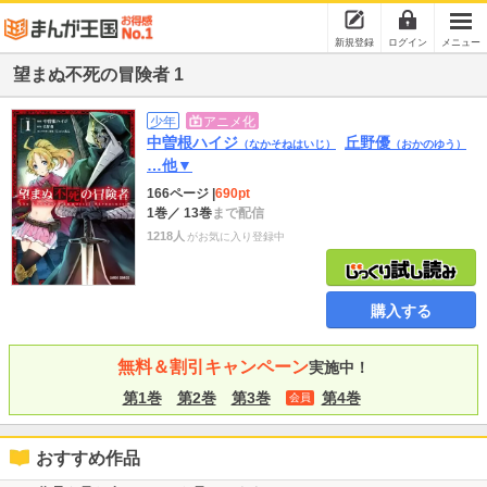
新規登録
ログイン
メニュー
望まぬ不死の冒険者 1
少年
アニメ化
中曽根ハイジ
丘野優
（なかそねはいじ）
（おかのゆう）
…他▼
166ページ
|
690pt
1巻
／ 13巻
まで配信
1218人
がお気に入り登録中
購入する
無料＆割引キャンペーン
実施中！
第1巻
第2巻
第3巻
第4巻
会員
おすすめ作品