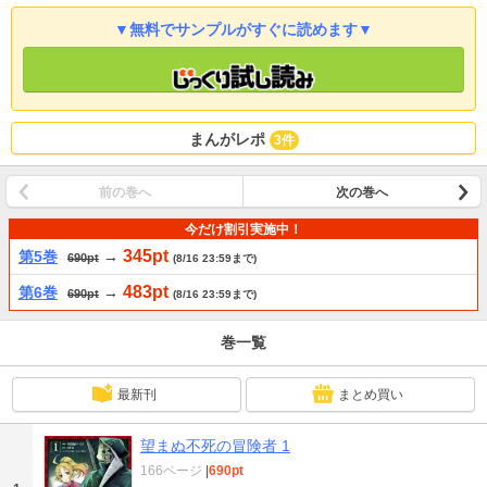
▼無料でサンプルがすぐに読めます▼
まんがレポ
3件
前の巻へ
次の巻へ
今だけ割引実施中！
345pt
第5巻
→
690pt
(8/16 23:59まで)
483pt
第6巻
→
690pt
(8/16 23:59まで)
巻一覧
最新刊
まとめ買い
望まぬ不死の冒険者 1
166ページ
|
690pt