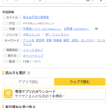
作品詳細
望まぬ不死の冒険者
タイトル
かな
のぞまぬふしのぼうけんしゃ
中曽根ハイジ
丘野優
…他
作家
（なかそねはいじ）
（おかのゆう）
少年コミック
SF・ファンタジー
ジャンル
アニメ化
異世界
冒険
異種族
幽霊・妖怪・モンスター
コミカ
キーワード
ライズ
コミックガルド
掲載雑誌
オーバーラップ
発行元
13巻
まで配信
配信
読み方を選択
アプリで読む
ウェブで読む
専用アプリのダウンロード
サクサクまんがを読めて多機能！
新刊通知を受け取る