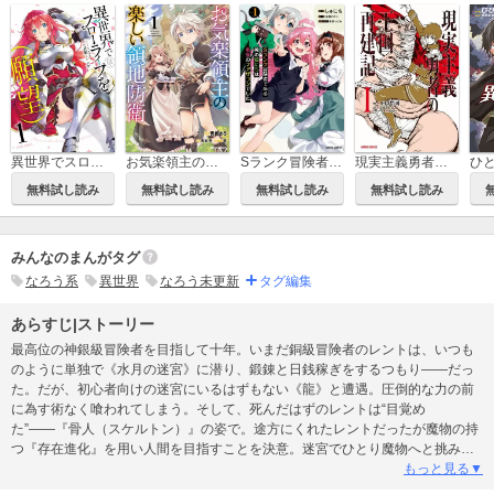
異世界でスローライフを（願望）
お気楽領主の楽しい領地防衛
Sランク冒険者である俺の娘たちは重度のファザコンでした
現実主義勇者の王国再建記
無料試し読み
無料試し読み
無料試し読み
無料試し読み
みんなのまんがタグ
なろう系
異世界
なろう未更新
タグ編集
あらすじ|ストーリー
最高位の神銀級冒険者を目指して十年。いまだ銅級冒険者のレントは、いつも
のように単独で《水月の迷宮》に潜り、鍛錬と日銭稼ぎをするつもり――だっ
た。だが、初心者向けの迷宮にいるはずもない《龍》と遭遇。圧倒的な力の前
に為す術なく喰われてしまう。そして、死んだはずのレントは“目覚め
た”――『骨人（スケルトン）』の姿で。途方にくれたレントだったが魔物の持
つ『存在進化』を用い人間を目指すことを決意。迷宮でひとり魔物へと挑み始
める！WEBで圧倒的な人気を誇る、不死者レントの冒険が堂々開幕！
もっと見る▼