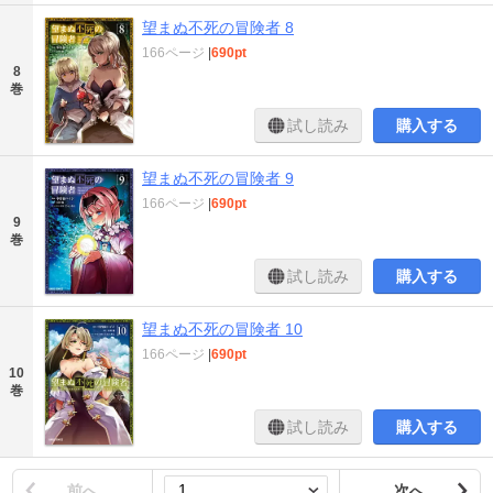
望まぬ不死の冒険者 8
166ページ
|
690pt
8
巻
試し読み
購入する
望まぬ不死の冒険者 9
166ページ
|
690pt
9
巻
試し読み
購入する
望まぬ不死の冒険者 10
166ページ
|
690pt
10
巻
試し読み
購入する
前へ
次へ