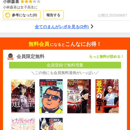
小林森喜
小林森喜は女子高生に
参考になった(
0
)
報告する
公開日:
2025/08/07
全てのまんがレポを見る(2件)
無料会員
こんなにお得！
になると
会員限定無料
もっと無料が読める！
会員登録で無料増量
＼この他にも会員無料漫画がいっぱい／