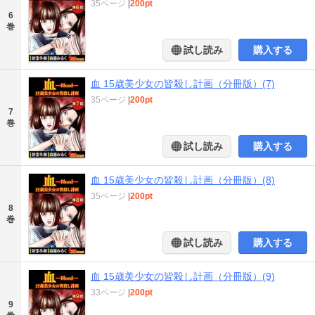
35ページ
|
200pt
6
巻
試し読み
購入する
血 15歳美少女の皆殺し計画（分冊版）(7)
35ページ
|
200pt
7
巻
試し読み
購入する
血 15歳美少女の皆殺し計画（分冊版）(8)
35ページ
|
200pt
8
巻
試し読み
購入する
血 15歳美少女の皆殺し計画（分冊版）(9)
33ページ
|
200pt
9