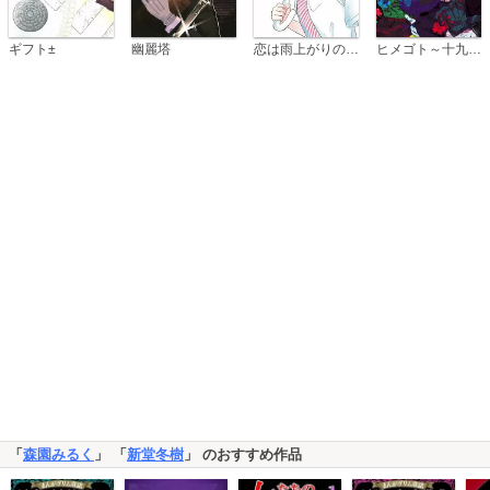
恋は雨上がりのように
ギフト±
幽麗塔
ヒメゴト～十九歳の制服～
「
森園みるく
」 「
新堂冬樹
」 のおすすめ作品