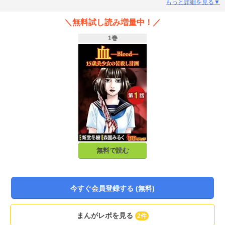
絶やしにすることはできるのか!? 人気小説家・新堂冬樹の衝撃作をレディコ
もっと詳細を見る▼
ミの女王・森園みるくが過激にコミカライズ！
＼無料試し読み増量中！／
1巻
無料で読む
今すぐ会員登録する (無料)
まんがレポを見る
2件