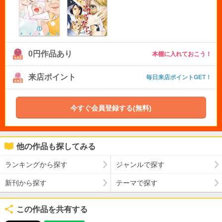
0円作品あり
本棚に入れておこう！
来店ポイント
毎日来店ポイントGET！
今すぐ会員登録する(無料)
他の作品も探してみる
ランキングから探す
ジャンルで探す
新刊から探す
テーマで探す
この作品を共有する