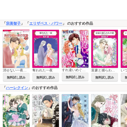
「
宗美智子
」 「
エリザベス・パワー
」 のおすすめ作品
すれ違いめぐりあい
消せない一夜の宝物
奪われた一夜
富豪と捕らわれの愛
無料試し読み
無料試し読み
無料試し読み
無料試し読み
「
ハーレクイン
」のおすすめ作品