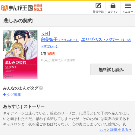
新規登録
ログイン
メニュー
悲しみの契約
女性
宗美智子
エリザベス・パワー
（そうみちこ）
（えりざ
べすぱわー）
1巻
完結
10人
がお気に入り登録中
無料試し読み
みんなのまんがタグ
タグ編集
あらすじ | ストーリー
ネイディーンは迷っていた。親友のリーザに、代理母として子供を産んでほし
いと頼まれたのだ。思わず承諾してしまったが、そのためには親友の夫である
キャメロンと一夜を過ごさねばならない。心の奥にしまっていた感情が、表に
出てしまいそうだわ。…そう、彼女は６年前から彼を愛していたのだ。そして
もっと詳細を見る▼
朝が来たとき、彼女の心は後悔で一杯だった。けれど彼女はその後、リーザが