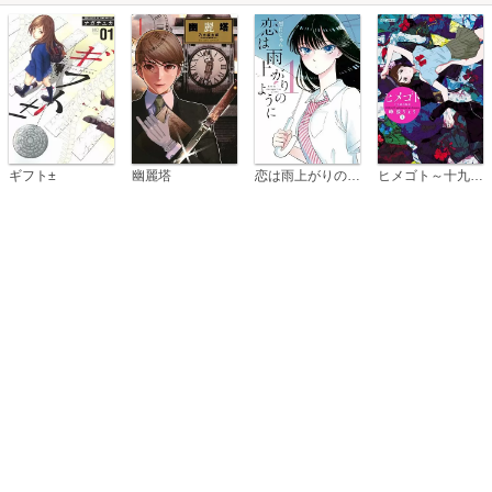
恋は雨上がりのように
ギフト±
幽麗塔
ヒメゴト～十九歳の制服～