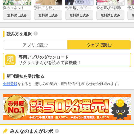
愛のソネット
別れても愛しくて
七年越しのプロポーズ
愛と喜びの讃歌
他
無料試し読み
無料試し読み
無料試し読み
無料試し読み
読み方を選択
アプリで読む
ウェブで読む
専用アプリのダウンロード
サクサクまんがを読めて多機能！
新刊通知を受け取る
会員登録
をすると「悲しみの契約」新刊配信のお知らせが受け取れます。
みんなのまんがレポ