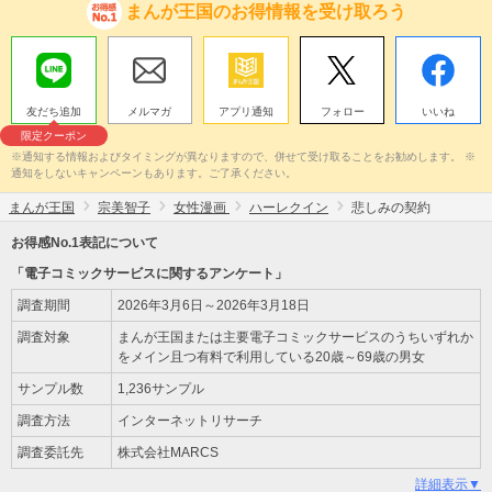
まんが王国のお得情報を受け取ろう
友だち追加
メルマガ
アプリ通知
フォロー
いいね
限定クーポン
※通知する情報およびタイミングが異なりますので、併せて受け取ることをお勧めします。 ※
通知をしないキャンペーンもあります。ご了承ください。
まんが王国
宗美智子
女性漫画
ハーレクイン
悲しみの契約
お得感No.1表記について
「電子コミックサービスに関するアンケート」
調査期間
2026年3月6日～2026年3月18日
調査対象
まんが王国または主要電子コミックサービスのうちいずれか
をメイン且つ有料で利用している20歳～69歳の男女
サンプル数
1,236サンプル
調査方法
インターネットリサーチ
調査委託先
株式会社MARCS
詳細表示▼