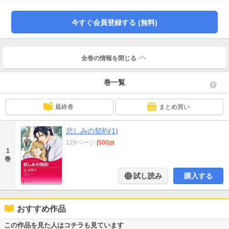
彼以外の男と不倫しているのを見てしまう。そして彼女は重大な決心をするこ
とに…？
今すぐ会員登録する (無料)
全巻の情報を
閉じる
巻一覧
最終巻
まとめ買い
悲しみの契約(1)
128ページ
|
500pt
1
巻
試し読み
購入する
おすすめ作品
この作品を見た人はコチラも見ています