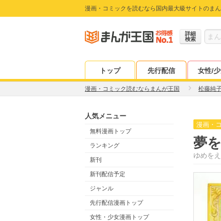
漫画・コミックを読むなら国内最大級サイトのまん
詳細
検索
トップ
先行配信
女性/
漫画・コミック読むならまんが王国
松藤純
人気メニュー
漫画・
無料漫画トップ
夢
ランキング
ゆめをえ
新刊
新刊配信予定
ジャンル
先行配信漫画トップ
女性・少女漫画トップ