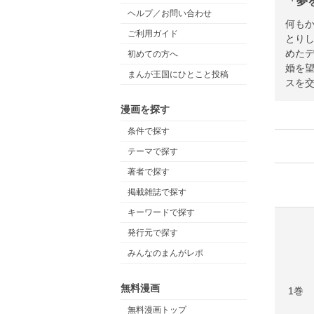
「夢
ヘルプ／お問い合わせ
何も
ご利用ガイド
とり
めた
初めての方へ
婚を
まんが王国にひとこと投稿
スを交
漫画を探す
条件で探す
テーマで探す
著者で探す
掲載雑誌で探す
キーワードで探す
発行元で探す
みんなのまんがレポ
無料漫画
1巻
無料漫画トップ