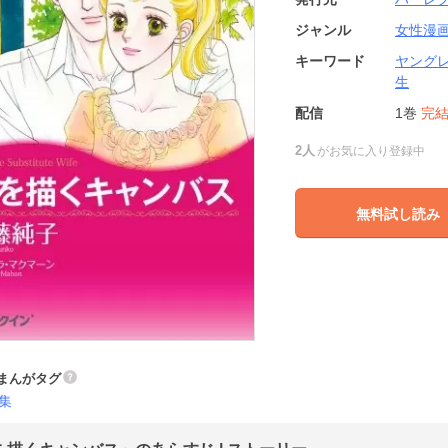
ジャンル
女性漫
キーワード
ヤング
生
配信
1巻
完
2人
がお気に入り登録中
無料試し読み
まんがタグ
集