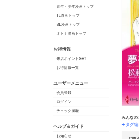
青年・少年漫画トップ
TL漫画トップ
BL漫画トップ
オトナ漫画トップ
お得情報
来店ポイントGET
お得情報一覧
ユーザーメニュー
会員登録
ログイン
チェック履歴
みんなの
タグ編
ヘルプ＆ガイド
お知らせ