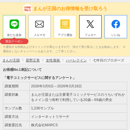
まんが王国のお得情報を受け取ろう
友だち追加
メルマガ
アプリ通知
フォロー
いいね
限定クーポン
※通知する情報およびタイミングが異なりますので、併せて受け取ることをお勧めします。 ※
通知をしないキャンペーンもあります。ご了承ください。
まんが王国
星野正美
女性漫画
ハーレクイン
七年目のプロポーズ
お得感No.1表記について
「電子コミックサービスに関するアンケート」
調査期間
2026年3月6日～2026年3月18日
調査対象
まんが王国または主要電子コミックサービスのうちいずれか
をメイン且つ有料で利用している20歳～69歳の男女
サンプル数
1,236サンプル
調査方法
インターネットリサーチ
調査委託先
株式会社MARCS