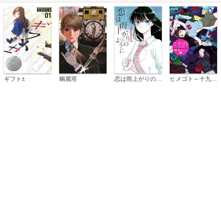
恋は雨上がりのように
ギフト±
幽麗塔
ヒメゴト～十九歳の制服～