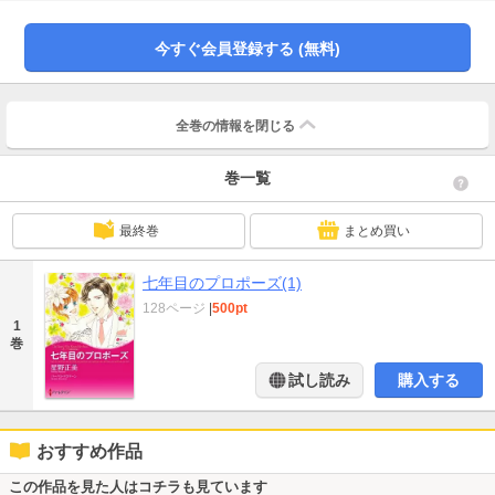
ころが、このジェイシーは反抗期の真っ最中。すっかりダメパパの彼と娘を相
手に彼女は!?
今すぐ会員登録する (無料)
全巻の情報を
閉じる
巻一覧
最終巻
まとめ買い
七年目のプロポーズ(1)
128ページ
|
500pt
1
巻
試し読み
購入する
おすすめ作品
この作品を見た人はコチラも見ています