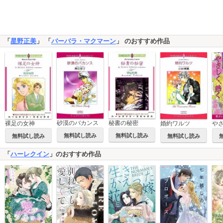
「
星野正美
」 「
バーバラ・マクマーン
」 のおすすめ作品
砂漠のバカンス
秘書の秘密
裸足の女神
婚約ワルツ
や
無料試し読み
無料試し読み
無料試し読み
無料試し読み
「
ハーレクイン
」のおすすめ作品