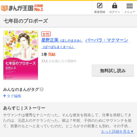
新規登録
ログイン
メニュー
七年目のプロポーズ
女性
星野正美
バーバラ・マクマーン
（ほしのまさみ）
（ばーばらまくまーん）
1巻
完結
13人
がお気に入り登録中
無料試し読み
みんなのまんがタグ
タグ編集
あらすじ | ストーリー
サヴァンナは優秀なナニーだった。そんな彼女を指名して、仕事を依頼してき
たのは、元恋人のデクランだった。彼は７年前、子供のためにサヴァンナを捨
て、前妻のもとへと去っていたのだ。ところがその前妻とも別れ、その子供の
面倒を見て欲しいとの依頼だった。とは言え、困っている彼を見捨てられず、
もっと詳細を見る▼
彼と彼の娘のジェイシーと３人で、キャンプ旅行に同行することになった。と