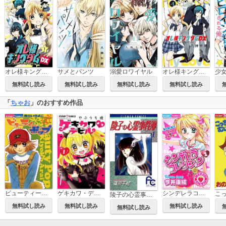
オレ様キングダムDX【マイクロ】
サメとパンツ
溺愛ロワイヤル
オレ様キングダムDX
無料試し読み
無料試し読み
無料試し読み
無料試し読み
「
ちゃお
」のおすすめ作品
ビューティーポップ
ゲキカワ・デビル
シンデレラコレクション
陵子の心霊事件簿
無料試し読み
無料試し読み
無料試し読み
無料試し読み