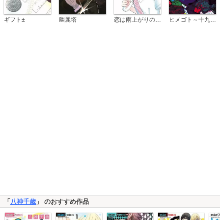
恋は雨上がりのように
ギフト±
幽麗塔
ヒメゴト～十九歳の制服～
「
八神千歳
」 のおすすめ作品