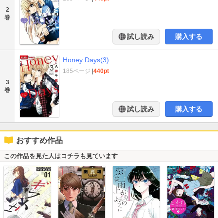
2
巻
試し読み
購入する
Honey Days(3)
185ページ
|
440pt
3
巻
試し読み
購入する
おすすめ作品
この作品を見た人はコチラも見ています