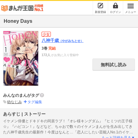
新規登録
ログイン
メニュー
Honey Days
少女
八神千歳
（やがみちとせ）
3巻
完結
172人
がお気に入り登録中
無料試し読み
みんなのまんがタグ
幼なじみ
タグ編集
あらすじ | ストーリー
イケメン俳優とドキドキの同居ラブ！『オレ様キングダム』『ヒミツの王子様
☆』『ハピコン！』などなど、ちゃおで数々のイケメンまんがを生み出してき
た八神千歳先生の最新作！今度はなんと…「恋人にしたい芸能人No.1のイケメ
ン俳優」×「フツーのＪＫ」の、同居ラブストーリーです！！【あらすじ】主人
もっと詳細を見る▼