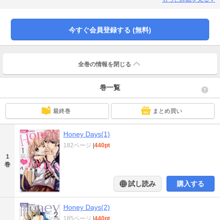
公の高瀬春香は普通の高校１年生。ただ１つ普通じゃないことと言えば…幼な
じみで彼氏の神野啓介くんが、「恋人にしたい芸能人Ｎｏ．１」の大人気イケ
メン俳優だってこと☆さらになんと、２人はラブラブ同居中なんです―――！
今すぐ会員登録する (無料)
自分とは住む世界が違うかも…と不安になったり、お仕事で忙しい啓介となか
なか逢えない日々が続いたり、２人の関係がバレそうになっちゃったり！？春
香の恋愛はドキドキ＆ハラハラでいっぱい！誰にもヒミツのイチャ甘ストーリ
ー、ぜひご堪能ください☆
全巻の情報を
閉じる
巻一覧
最終巻
まとめ買い
Honey Days(1)
182ページ
|
440pt
1
巻
試し読み
購入する
Honey Days(2)
185ページ
|
440pt