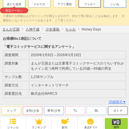
友だち追加
メルマガ
アプリ通知
フォロー
いいね
限定クーポン
※通知する情報およびタイミングが異なりますので、併せて受け取ることをお勧めします。 ※
通知をしないキャンペーンもあります。ご了承ください。
まんが王国
八神千歳
少女漫画
ちゃお
Honey Days
お得感No.1表記について
「電子コミックサービスに関するアンケート」
調査期間
2026年3月6日～2026年3月18日
調査対象
まんが王国または主要電子コミックサービスのうちいずれか
をメイン且つ有料で利用している20歳～69歳の男女
サンプル数
1,236サンプル
調査方法
インターネットリサーチ
調査委託先
株式会社MARCS
詳細表示▼
トップ
女性/少女
青年/少年
TL
BL
オトナ
無料
ジャンル
ランキング
新刊
来店ﾎﾟｲﾝﾄ