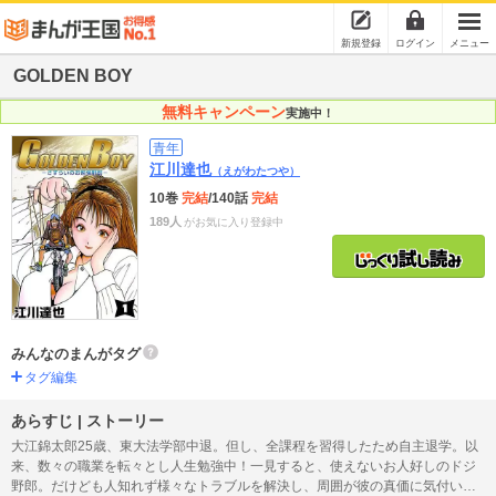
新規登録
ログイン
メニュー
GOLDEN BOY
無料キャンペーン
実施中！
青年
江川達也
（えがわたつや）
10巻
完結
/140話
完結
189人
がお気に入り登録中
みんなのまんがタグ
タグ編集
あらすじ | ストーリー
大江錦太郎25歳、東大法学部中退。但し、全課程を習得したため自主退学。以
来、数々の職業を転々とし人生勉強中！一見すると、使えないお人好しのドジ
野郎。だけども人知れず様々なトラブルを解決し、周囲が彼の真価に気付いた