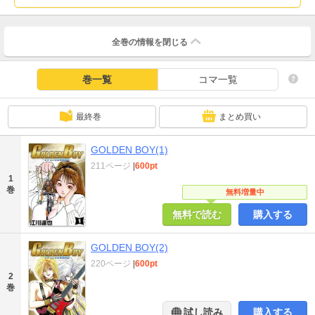
全巻の情報を
閉じる
巻一覧
コマ一覧
最終巻
まとめ買い
GOLDEN BOY(1)
211ページ
|
600pt
1
巻
無料増量中
無料で読む
購入する
GOLDEN BOY(2)
220ページ
|
600pt
2
巻
試し読み
購入する