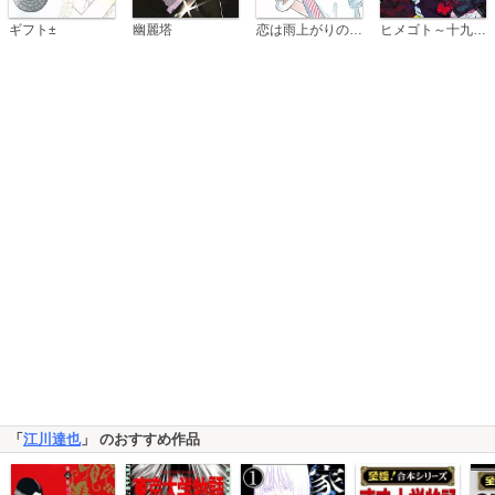
恋は雨上がりのように
ギフト±
幽麗塔
ヒメゴト～十九歳の制服～
「
江川達也
」 のおすすめ作品