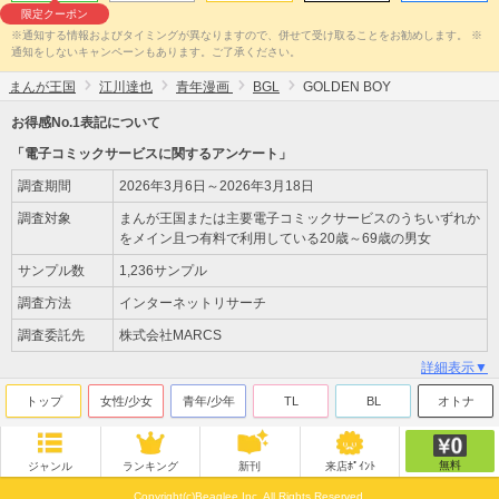
限定クーポン
※通知する情報およびタイミングが異なりますので、併せて受け取ることをお勧めします。 ※
通知をしないキャンペーンもあります。ご了承ください。
まんが王国
江川達也
青年漫画
BGL
GOLDEN BOY
お得感No.1表記について
「電子コミックサービスに関するアンケート」
調査期間
2026年3月6日～2026年3月18日
調査対象
まんが王国または主要電子コミックサービスのうちいずれか
をメイン且つ有料で利用している20歳～69歳の男女
サンプル数
1,236サンプル
調査方法
インターネットリサーチ
調査委託先
株式会社MARCS
詳細表示▼
トップ
女性/少女
青年/少年
TL
BL
オトナ
無料
ジャンル
ランキング
新刊
来店ﾎﾟｲﾝﾄ
Copyright(c)Beaglee Inc. All Rights Reserved.