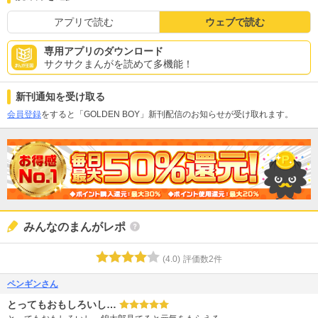
アプリで読む
ウェブで読む
専用アプリのダウンロード
サクサクまんがを読めて多機能！
新刊通知を受け取る
会員登録
をすると「GOLDEN BOY」新刊配信のお知らせが受け取れます。
みんなのまんがレポ
(
4.0
)
評価数
2
件
ペンギンさん
とってもおもしろいし…