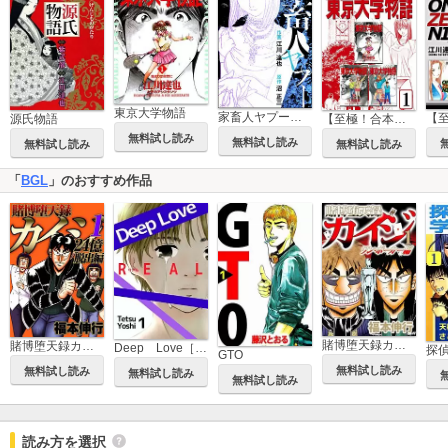
東京大学物語
家畜人ヤプー（分冊版）
源氏物語
【至極！合本シリーズ】東京大学物語
無料試し読み
無料試し読み
無料試し読み
無料試し読み
「
BGL
」のおすすめ作品
賭博堕天録カイジ ワン・ポーカー編
賭博堕天録カイジ 24億脱出編
Deep Love［REAL]
探
GTO
無料試し読み
無料試し読み
無料試し読み
無料試し読み
読み方を選択