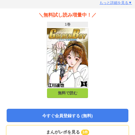
時、錦太郎は既に去った後…。江川達也氏本人も認める、江川達也版「俺の
もっと詳細を見る▼
空」！「さすらいのお勉強野郎」大江錦太郎の、全国自転車放浪記！後半の、
数字度外視でフリーダムに描いた「思想」と「エロス」の大暴走ぶりも必見。
＼無料試し読み増量中！／
1巻
無料で読む
今すぐ会員登録する (無料)
まんがレポを見る
3件