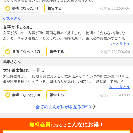
とってもおもしろいし、錦太郎見てると元気をもらえる。
参考になった(
1
)
報告する
公開日:
2022/04/04
ゲストさん
文字が多いのに
文字が多いのに内容が薄い漫画を初めて見ました。 物凄くくだらない話だな
あ、と。ギャグ漫画だけど笑えない。気持ち悪い。 主人公の男性がすごく気持
ち悪い。嫌悪感しかない。 女性キャラも「こんな女いねーよ」な人ばっかり。
もっと見る▼
こういう漫画でも10巻まで出ていたってことは、昔は流行ってたんですかね？
参考になった(
17
)
報告する
公開日:
2017/04/20
この頃の漫画って低俗なものだったんだな、と思いました。
風来坊さん
大江錦太郎は、一見 …
大江錦太郎は、一見 駄目男に見えるが飲み込みが早くいつの間にか誰よりも仕
事が出来る様になっている。周りの人が気付いた時には、姿を消して居なくな
る・・・
もっと見る▼
参考になった(
10
)
報告する
公開日:
2015/02/02
全てのまんがレポを見る(3件)
無料会員
こんなにお得！
になると