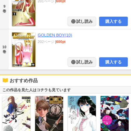
201ページ
|
600pt
9
巻
試し読み
購入する
GOLDEN BOY(10)
202ページ
|
600pt
10
巻
試し読み
購入する
おすすめ作品
この作品を見た人はコチラも見ています