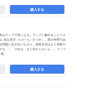
購入する
私はラップで強くなる。ラップに触れることで人
公･高辻皐月（たかつじ･さつき）。部の仲間であ
る問題に向き合いながら、高校生活はより色鮮や
かな…」「それは…まだ分からないよ…」ラップ
２集。
購入する