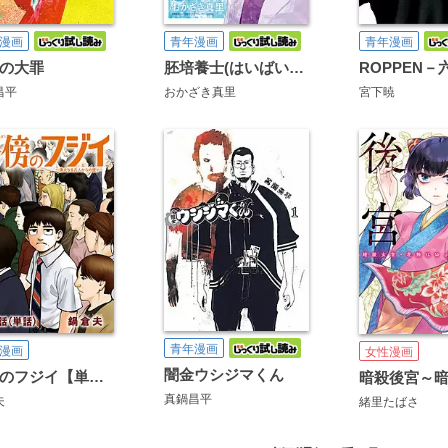
漫画
青年漫画
青年漫画
の大罪
胚培養士(はいばいようし)ミズイロ～不妊治療のスペシャリスト～
ROPPEN－
昌平
おかざき真里
宮下暁
青年漫画
漫画
女性漫画
闇金ウシジマくん
路傍のフジイ【単話】
真鍋昌平
夫
緒里たばさ