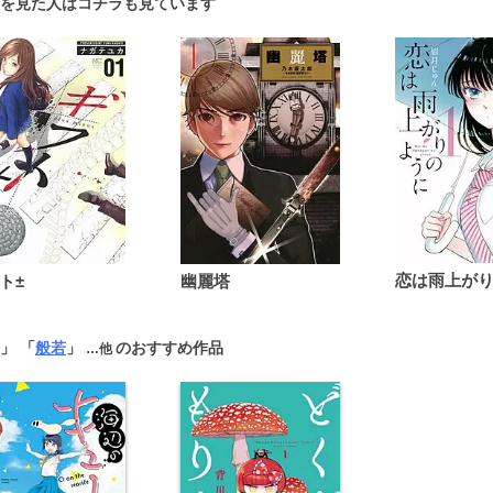
を見た人はコチラも見ています
ト±
幽麗塔
」 「
般若
」
のおすすめ作品
…他