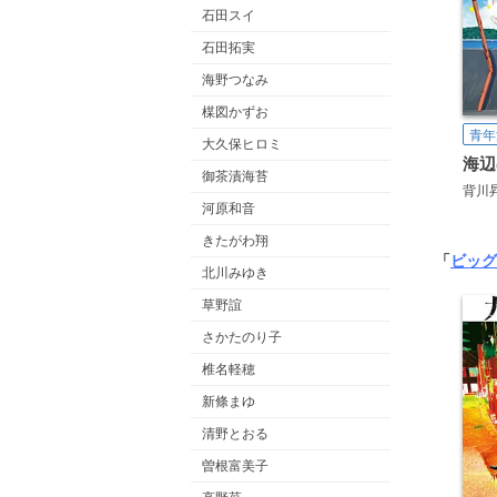
石田スイ
石田拓実
海野つなみ
楳図かずお
青年
大久保ヒロミ
海辺
御茶漬海苔
背川
河原和音
きたがわ翔
「
ビッグ
北川みゆき
草野誼
さかたのり子
椎名軽穂
新條まゆ
清野とおる
曽根富美子