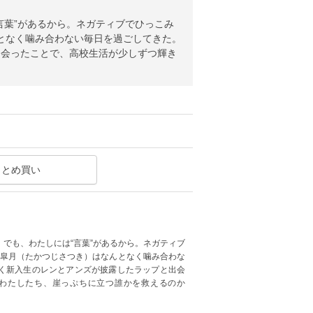
言葉”があるから。ネガティブでひっこみ
となく噛み合わない毎日を過ごしてきた。
出会ったことで、高校生活が少しずつ輝き
まとめ買い
でも、わたしには“言葉”があるから。ネガティブ
辻皐月（たかつじさつき）はなんとなく噛み合わな
く新入生のレンとアンズが披露したラップと出会
わたしたち、崖っぷちに立つ誰かを救えるのか