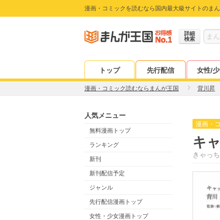
漫画・コミックを読むなら国内最大級サイトのまん
詳細
検索
トップ
先行配信
女性/
漫画・コミック読むならまんが王国
背川昇
人気メニュー
漫画・
無料漫画トップ
キ
ランキング
きゃっち
新刊
新刊配信予定
ジャンル
先行配信漫画トップ
女性・少女漫画トップ