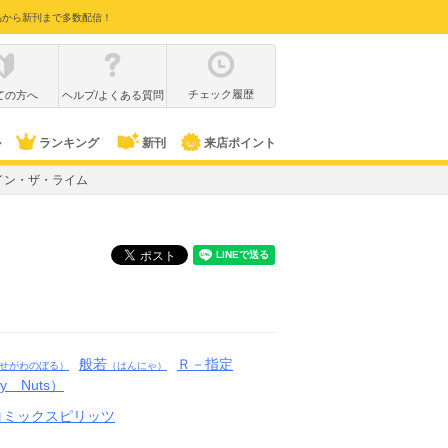
品から新刊まで多数配信！
チェック履歴
ての方へ
ヘルプ/よくある質問
ル
ランキング
新刊
来店ポイント
イン・ザ・ライム
般若
Ｒ－指定
せがわのぼる）
（はんにゃ）
py Nuts）
コミックスピリッツ