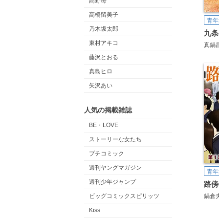
高野苺
高橋留美子
青年
乃木坂太郎
九条
東村アキコ
真鍋
藤沢とおる
真島ヒロ
矢沢あい
人気の掲載雑誌
BE・LOVE
ストーリーな女たち
プチコミック
週刊ヤングマガジン
青年
週刊少年ジャンプ
ビッグコミックスピリッツ
鍋倉
Kiss