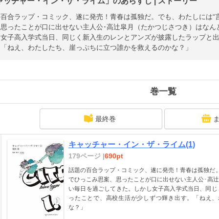
ャッチャー・イン・ザ・ライム」のあらすじ | ストーリー
百合ラップ・コミック、遂に発売！青春は孤独だ。でも、わたしには“
、思ったことが口に出せない主人公･高辻皐月（たかつじさつき）はなん
し女子高入学式当日、同じく新入生のレンとアンズが披露したラップと
。「ねえ、わたしたち、崖っぷちに立つ誰かを救えるのかな？」
巻一覧
最終巻
キャッチャー・イン・ザ・ライム(1)
179ページ |
690pt
話題の百合ラップ・コミック、遂に発売！青春は孤独だ。
でひっこみ思案、思ったことが口に出せない主人公･高
い毎日を過ごしてきた。しかし女子高入学式当日、同じ
ったことで、高校生活が少しずつ輝き出す。「ねえ、
な？」