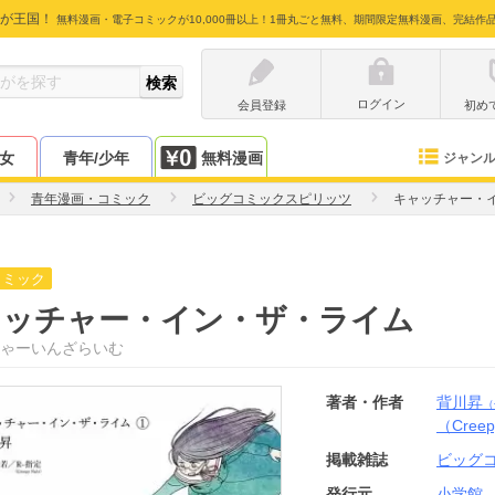
が王国！
無料漫画・電子コミックが10,000冊以上！1冊丸ごと無料、期間限定無料漫画、完結作
ログイン
会員登録
初め
少女
青年/少年
無料漫画
ジャン
青年漫画・コミック
ビッグコミックスピリッツ
キャッチャー・
コミック
ャッチャー・イン・ザ・ライム
ゃーいんざらいむ
著者・作者
背川昇
（
（Cree
掲載雑誌
ビッグ
発行元
小学館