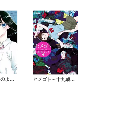
恋は雨上がりのように
ヒメゴト～十九歳の制服～