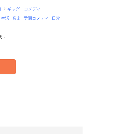
画
ギャグ・コメディ
・生活
音楽
学園コメディ
日常
結
代～