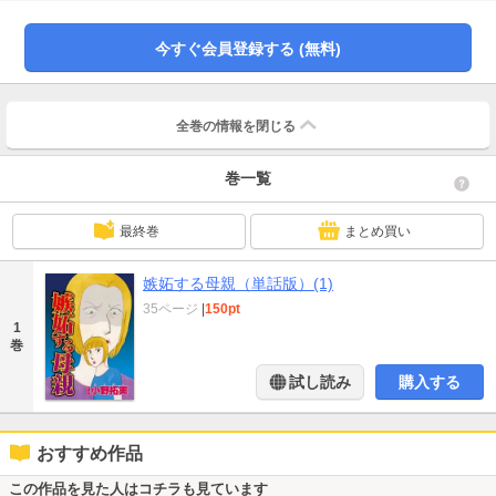
ないの？ 母の異常な感情に気づいた時、娘は──？ ※この作品は『ストーリ
ーな女たち ブラック Vol.7』に掲載されています。重複購入にご注意くださ
い。
今すぐ会員登録する (無料)
全巻の情報を
閉じる
巻一覧
最終巻
まとめ買い
嫉妬する母親（単話版）(1)
35ページ
|
150pt
1
巻
試し読み
購入する
おすすめ作品
この作品を見た人はコチラも見ています