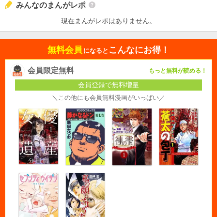
みんなのまんがレポ
現在まんがレポはありません。
無料会員
こんなにお得！
になると
会員限定無料
もっと無料が読める！
会員登録で無料増量
＼この他にも会員無料漫画がいっぱい／