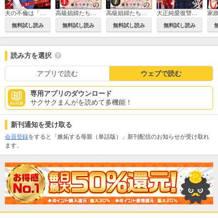
夫の不倫は「町ぐるみ」 ～妻をハブるクズたちに制裁を～（分冊版）
高級娼婦たちの寝室 ～闇聖母スカウトキャラバン～（分冊版）
高級娼婦たちの寝室 ～闇聖母スカウトキャラバン～
大正純愛復讐譚 ～母を焼き殺された私は鬼と化す～
無料試し読み
無料試し読み
無料試し読み
無料試し読み
読み方を選択
アプリで読む
ウェブで読む
専用アプリのダウンロード
サクサクまんがを読めて多機能！
新刊通知を受け取る
会員登録
をすると「嫉妬する母親（単話版）」新刊配信のお知らせが受け取れ
ます。