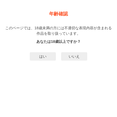
新規登録
ログイン
メニュー
年齢確認
LiQulle VOL.20
このページでは、18歳未満の方には不適切な表現内容が含まれる
BL
作品を取り扱っています。
紺色ルナ
世尾せりな
（こんじきるな）
（せおせりな）
…他▼
あなたは18歳以上ですか？
2人
がお気に入り登録中
はい
いいえ
みんなのまんがタグ
タグ編集
あらすじ | ストーリー
まだこども、もうおとな。甘くて刺激的なエロティックBLウェブマガジン！
【いつもと違う、シュガー×スパイスな恋を読む】をテーマに、新進気鋭の実力
派が描く新連載から、一押し新人デビュー作まで勢揃い。恋もHも読み応えた
っぷりの魅力的なラインナップでお届けします☆【LiQulle（リキューレ）
もっと詳細を見る▼