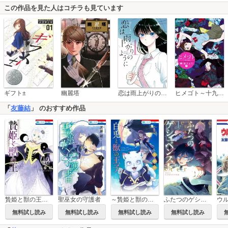
この作品を見た人はコチラも見ています
恋は雨上がりのように
ギフト±
幽麗塔
ヒメゴト～十九歳の制服～
「
友藤結
」 のおすすめ作品
贄姫と獣の王【まんが「ケモ姫と普通の王」小冊子付き特装版】
聖巫女の守護者
～贄姫と獣の王 スピンオフ～ 白兎と獣の王子
ふたつのゲシュペンスト
無料試し読み
無料試し読み
無料試し読み
無料試し読み