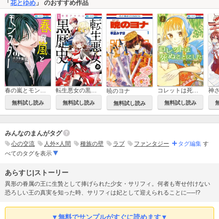
「
花とゆめ
」 のおすすめ作品
春の嵐とモンスター
転生悪女の黒歴史
コレットは死ぬことにした
暁のヨナ
無料試し読み
無料試し読み
無料試し読み
無料試し読み
みんなのまんがタグ
心の交流
人外×人間
種族の壁
ラブ
ファンタジー
タグ編集
す
べてのタグを表示
あらすじ|ストーリー
異形の眷属の王に生贄として捧げられた少女・サリフィ。何者も寄せ付けない
恐ろしい王の真実を知った時、サリフィは妃として迎えられることに──!?
▼無料でサンプルがすぐに読めます▼