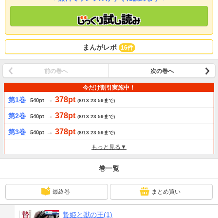
まんがレポ
16件
前の巻へ
次の巻へ
今だけ割引実施中！
378pt
第1巻
→
540pt
(8/13 23:59まで)
378pt
第2巻
→
540pt
(8/13 23:59まで)
378pt
第3巻
→
540pt
(8/13 23:59まで)
もっと見る▼
巻一覧
最終巻
まとめ買い
贄姫と獣の王(1)