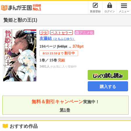
新規登録
ログイン
メニュー
贄姫と獣の王(1)
少女
ベストセラー
アニメ化
友藤結
（ともふじゆう）
378pt
194ページ
|
540pt
→
割引中
8/13 23:59まで
1巻
／ 15巻
完結
3481人
がお気に入り登録中
購入する
無料＆割引キャンペーン
実施中！
第1巻
おすすめ作品