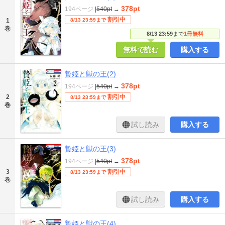
378pt
194ページ
|
540pt
→
割引中
1
8/13 23:59まで
巻
8/13 23:59
まで
1冊無料
無料で読む
購入する
贄姫と獣の王(2)
378pt
194ページ
|
540pt
→
2
割引中
8/13 23:59まで
巻
試し読み
購入する
贄姫と獣の王(3)
378pt
194ページ
|
540pt
→
3
割引中
8/13 23:59まで
巻
試し読み
購入する
贄姫と獣の王(4)