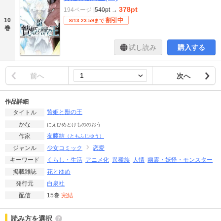
378pt
194ページ
|
540pt
→
10
割引中
8/13 23:59まで
巻
試し読み
購入する
前へ
次へ
作品詳細
贄姫と獣の王
タイトル
かな
にえひめとけもののおう
友藤結
作家
（ともふじゆう）
少女コミック
恋愛
ジャンル
くらし・生活
アニメ化
異種族
人情
幽霊・妖怪・モンスター
キーワード
花とゆめ
掲載雑誌
白泉社
発行元
15巻
完結
配信
読み方を選択