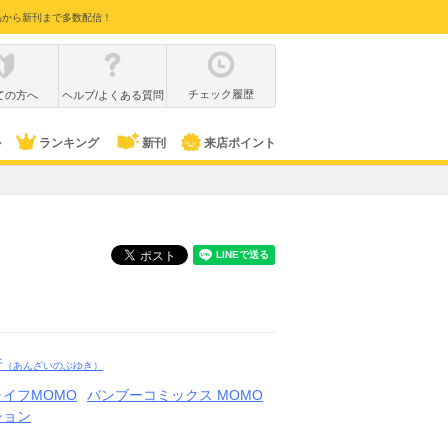
品から新刊まで多数配信！
チェック履歴
ての方へ
ヘルプ/よくある質問
ル
ランキング
新刊
来店ポイント
行
（あんざいのぶゆき）
イフMOMO
バンブーコミックス MOMO
ション