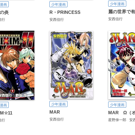
少年漫画
漫画
少年漫画
麗の世界で
の炎
R・PRINCESS
安西信行
信行
安西信行
少年漫画
少年漫画
漫画
MAR
MAR Ω（
IM☆11
安西信行
星野倖一郎
安
信行