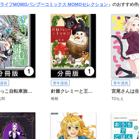
ライフMOMO
バンブーコミックス MOMOセレクション
」のおすすめ作
漫画
青年漫画
青年漫画
びわっこ自転車旅行記【分冊版】
針棘クレミーと王の家【分冊版】
志郎
唯根
TOもえ