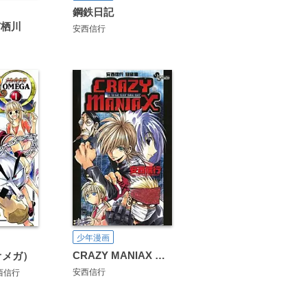
鋼鉄日記
有栖川
安西信行
少年漫画
CRAZY MANIAX 安西信行短編集
オメガ）
安西信行
西信行