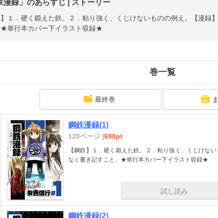
鉄漫録」のあらすじ | ストーリー
鉄】１．硬く鍛えた鉄。２．粘り強く、くじけないものの例え。【漫録
。★単行本カバー下イラスト収録★
巻一覧
最終巻
鋼鉄漫録(1)
120ページ |
690pt
【鋼鉄】１．硬く鍛えた鉄。２．粘り強く、くじけない
なく書き記すこと。★単行本カバー下イラスト収録★
試し読み
鋼鉄漫録(2)