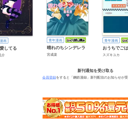
青年漫画
青年漫画
漫画
晴れのちシンデレラ
おうちでご
愛してる
宮成楽
スズキユカ
黒介
新刊通知を受け取る
会員登録
をすると「鋼鉄漫録」新刊配信のお知らせが受