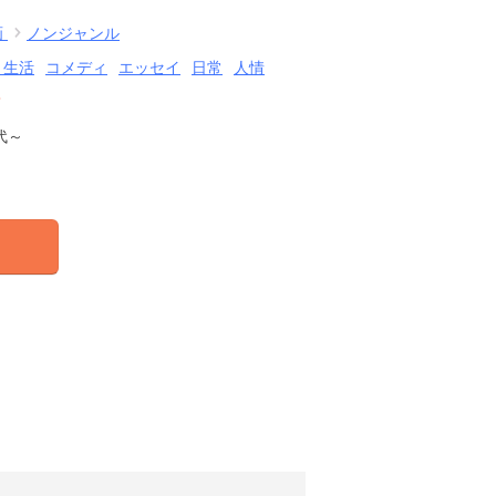
画
ノンジャンル
・生活
コメディ
エッセイ
日常
人情
結
代～