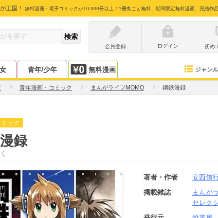
が王国！
無料漫画・電子コミックが10,000冊以上！1冊丸ごと無料、期間限定無料漫画、完結作
ログイン
会員登録
初め
少女
青年/少年
無料漫画
ジャン
行
青年漫画・コミック
まんがライフMOMO
鋼鉄漫録
コミック
漫録
く
著者・作者
安西信
掲載雑誌
まんがラ
セレク
発行元
竹書房