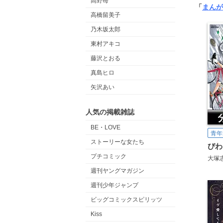
高野苺
「
まんが
高橋留美子
乃木坂太郎
東村アキコ
藤沢とおる
真島ヒロ
矢沢あい
人気の掲載雑誌
BE・LOVE
青年
ストーリーな女たち
プチコミック
大塚
週刊ヤングマガジン
週刊少年ジャンプ
ビッグコミックスピリッツ
Kiss