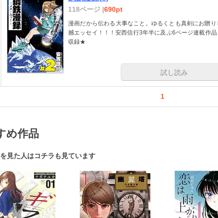
118ページ |
690pt
漫画だから伝わる大事なこと。ゆるくとも真剣にお贈り
撼エッセイ！！！安西信行3年半に及ぶ6ページ連載作
収録★
試し読み
1
すめ作品
を見た人はコチラも見ています