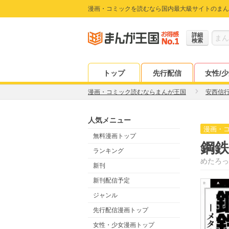
漫画・コミックを読むなら国内最大級サイトのまん
詳細
検索
トップ
先行配信
女性/
漫画・コミック読むならまんが王国
安西信
人気メニュー
漫画・
無料漫画トップ
鋼鉄
ランキング
めたろっ
新刊
新刊配信予定
ジャンル
先行配信漫画トップ
女性・少女漫画トップ