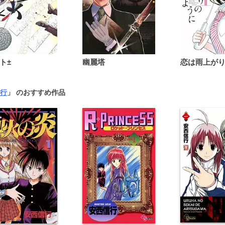
ト±
幽麗塔
行
」 のおすすめ作品