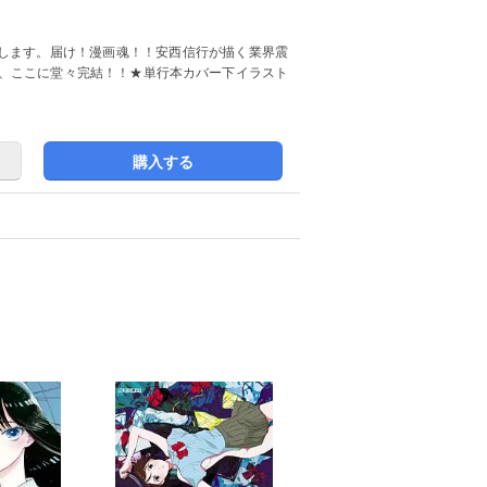
します。届け！漫画魂！！安西信行が描く業界震
品、ここに堂々完結！！★単行本カバー下イラスト
購入する