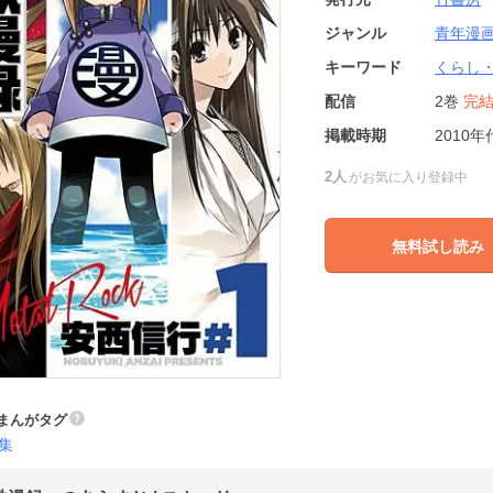
ジャンル
青年漫
キーワード
くらし
配信
2巻
完
掲載時期
2010年
2人
がお気に入り登録中
無料試し読み
まんがタグ
集