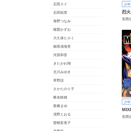
石田スイ
少年
烈火
石田拓実
安西
海野つなみ
楳図かずお
大久保ヒロミ
御茶漬海苔
河原和音
きたがわ翔
北川みゆき
草野誼
さかたのり子
椎名軽穂
少年
新條まゆ
MIX
清野とおる
安西
曽根富美子