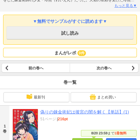
は、錬金術の知識で鬼火の謎を解き明かすため、後宮へ潜入することになるの
もっと見る▼
だが――！？錬金術×後宮ミステリー開幕です！
▼無料でサンプルがすぐに読めます▼
試し読み
まんがレポ
0件
前の巻へ
次の巻へ
巻一覧
最新刊
まとめ買い
偽りの錬金術妃は後宮の闇を解く【単話】(1)
51ページ
|
216pt
1
巻
8/20 23:59
まで
1冊無料