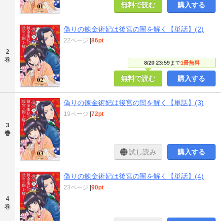
無料で読む
購入する
偽りの錬金術妃は後宮の闇を解く【単話】(2)
22ページ
|
86pt
2
巻
8/20 23:59
まで
1冊無料
無料で読む
購入する
偽りの錬金術妃は後宮の闇を解く【単話】(3)
19ページ
|
72pt
3
巻
試し読み
購入する
偽りの錬金術妃は後宮の闇を解く【単話】(4)
23ページ
|
90pt
4
巻