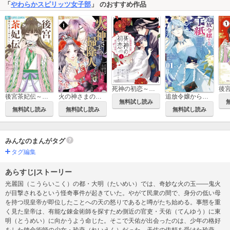
「
やわらかスピリッツ女子部
」 のおすすめ作品
死神の初恋～没落華族の令嬢は愛を知らない死神に嫁ぐ～
後宮茶妃伝～寵妃は愛より茶が欲しい～
火の神さまの掃除人ですが、いつの間にか花嫁として溺愛されています
追放令嬢からの手紙～かつて愛していた皆さまへ 私のことなどお忘れですか？～
無料試し読み
無料試し読み
無料試し読み
無料試し読み
みんなのまんがタグ
タグ編集
あらすじ|ストーリー
光麗国（こうらいこく）の都・大明（たいめい）では、奇妙な火の玉――鬼火
が目撃されるという怪奇事件が起きていた。やがて民衆の間で、身分の低い母
を持つ現皇帝が即位したことへの天の怒りであると噂がたち始める。事態を重
く見た皇帝は、有能な錬金術師を探すため側近の官吏・天佑（てんゆう）に東
明（とうめい）に向かうよう命じた。そこで天佑が出会ったのは、少年の格好
をした錬金術師の少女・玲燕（れいえん）だった。天佑の依頼を受けた玲燕