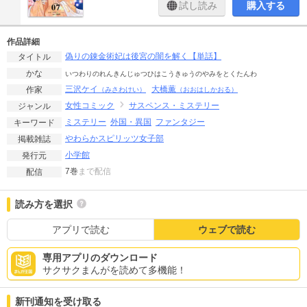
試し読み
購入する
作品詳細
偽りの錬金術妃は後宮の闇を解く【単話】
タイトル
かな
いつわりのれんきんじゅつひはこうきゅうのやみをとくたんわ
三沢ケイ
大橋薫
作家
（みさわけい）
（おおはしかおる）
女性コミック
サスペンス・ミステリー
ジャンル
ミステリー
外国・異国
ファンタジー
キーワード
やわらかスピリッツ女子部
掲載雑誌
小学館
発行元
7巻
まで配信
配信
読み方を選択
アプリで読む
ウェブで読む
専用アプリのダウンロード
サクサクまんがを読めて多機能！
新刊通知を受け取る