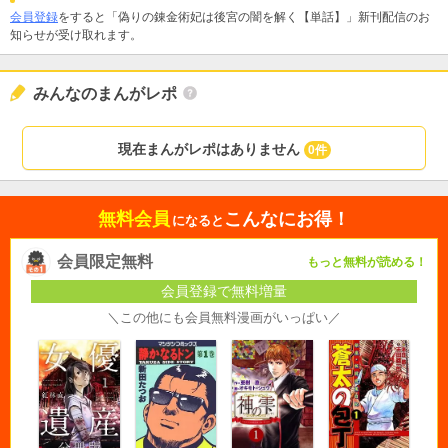
会員登録
をすると「偽りの錬金術妃は後宮の闇を解く【単話】」新刊配信のお
知らせが受け取れます。
みんなのまんがレポ
現在まんがレポはありません
0件
無料会員
こんなにお得！
になると
会員限定無料
もっと無料が読める！
会員登録で無料増量
＼この他にも会員無料漫画がいっぱい／