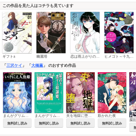
この作品を見た人はコチラも見ています
恋は雨上がりのように
ギフト±
幽麗塔
ヒメゴト～十九歳の制服～
「
三沢ケイ
」 「
大橋薫
」 のおすすめ作品
夫を地獄に堕とすまで ～ガスライティング洗脳～（分冊版）
欺かれた夜
まんがグリム童話 いけにえ人魚姫
まんがグリム童話 暴君と恋する奴隷姫
無料試し読み
無料試し読み
無料試し読み
無料試し読み