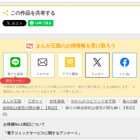
この作品を共有する
まんが王国のお得情報を受け取ろう
友だち追加
メルマガ
アプリ通知
フォロー
いいね
限定クーポン
※通知する情報およびタイミングが異なりますので、併せて受け取ることをお勧めします。 ※
通知をしないキャンペーンもあります。ご了承ください。
まんが王国
三沢ケイ
女性漫画
やわらかスピリッツ女子部
偽りの錬
金術妃は後宮の闇を解く【単話】
偽りの錬金術妃は後宮の闇を解く【単話】
(5)
お得感No.1表記について
「電子コミックサービスに関するアンケート」