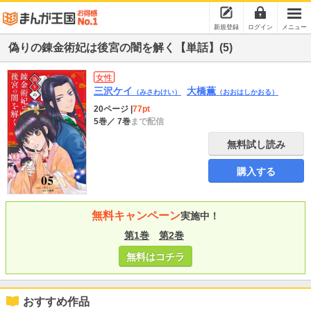
新規登録
ログイン
メニュー
偽りの錬金術妃は後宮の闇を解く【単話】(5)
女性
三沢ケイ
大橋薫
（みさわけい）
（おおはしかおる）
20ページ
|
77pt
5巻
／ 7巻
まで配信
無料試し読み
購入する
無料キャンペーン
実施中！
第1巻
第2巻
無料はコチラ
おすすめ作品