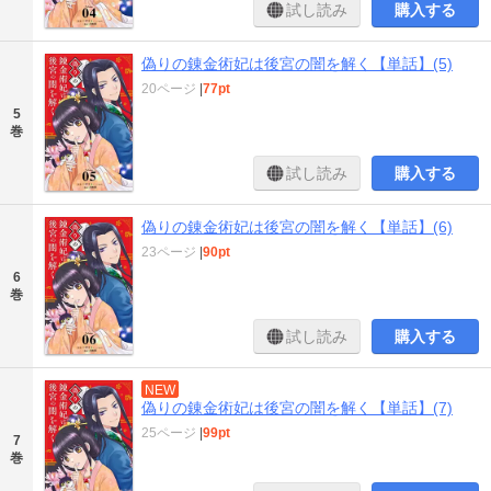
試し読み
購入する
偽りの錬金術妃は後宮の闇を解く【単話】(5)
20ページ
|
77pt
5
巻
試し読み
購入する
偽りの錬金術妃は後宮の闇を解く【単話】(6)
23ページ
|
90pt
6
巻
試し読み
購入する
NEW
偽りの錬金術妃は後宮の闇を解く【単話】(7)
25ページ
|
99pt
7
巻