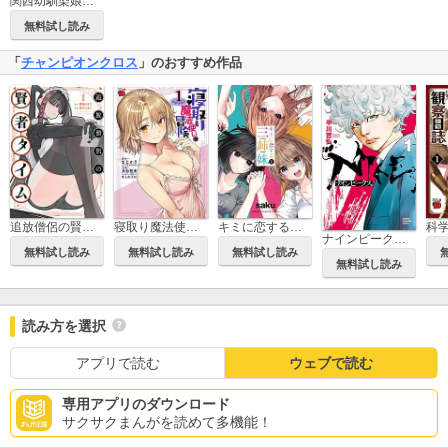
関西幼馴染娘は乙女なんやで 知らんけど
無料試し読み
「
チャンピオンクロス
」のおすすめ作品
追放僧侶の賢者タイム
寝取り魔法使いの冒険
キミに恋する三姉妹
ナインピークス NINE PEAKS
無料試し読み
無料試し読み
無料試し読み
無料試し読み
読み方を選択
アプリで読む
ウェブで読む
専用アプリのダウンロード
サクサクまんがを読めて多機能！