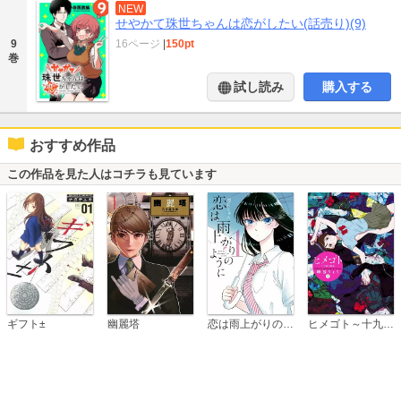
NEW
せやかて珠世ちゃんは恋がしたい(話売り)(9)
16ページ
|
150pt
9
巻
試し読み
購入する
おすすめ作品
この作品を見た人はコチラも見ています
恋は雨上がりのように
ギフト±
幽麗塔
ヒメゴト～十九歳の制服～