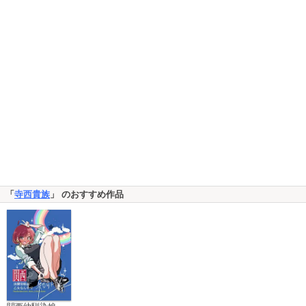
「
寺西貴族
」 のおすすめ作品