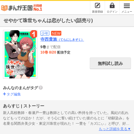
新規登録
ログイン
メニュー
せやかて珠世ちゃんは恋がしたい(話売り)
少年
NEW
寺西貴族
（てらにしきぞく）
9巻
まで配信
10巻 8/20
配信予定
無料試し読み
みんなのまんがタグ
タグ編集
あらすじ | ストーリー
新人高校教師・春瀬戸一豊は教師としての高い矜持を持っていた。風紀の乱れ
などもってのほか！ だが、そう心に誓い続けていた彼のもとに「幼馴染み」を
名乗る関西弁美少女・東淀川珠世が現れた！ 一豊を「カズにぃ」と呼び、好意
を隠さずゼロ距離でイチャイチャしてこようとする彼女を前にして、一豊は
もっと詳細を見る▼