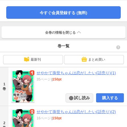
「真面目一直線教師」を貫くことが出来るのか…!? 超ハイテンションでお届け
する教師と生徒の年の差ラブコメが開幕!!
今すぐ会員登録する (無料)
全巻の情報を
閉じる
巻一覧
最新刊
まとめ買い
せやかて珠世ちゃんは恋がしたい(話売り)(1)
35ページ
|
150pt
1
巻
試し読み
購入する
せやかて珠世ちゃんは恋がしたい(話売り)(2)
16ページ
|
150pt
2