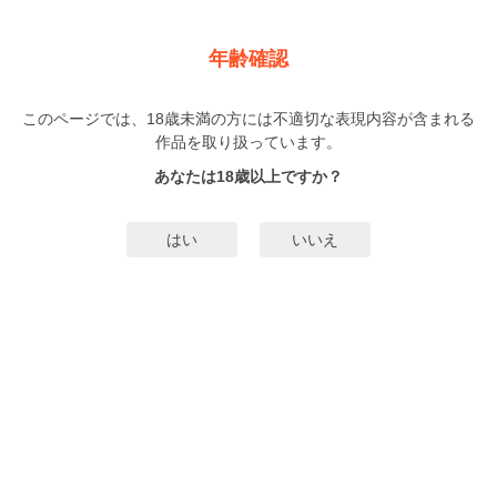
新規登録
ログイン
メニュー
年齢確認
GUSHmaniaEX 3P
このページでは、18歳未満の方には不適切な表現内容が含まれる
BL
作品を取り扱っています。
夏田ウシ
浅井西
（なつだうし）
（あさいさい）
…他▼
あなたは18歳以上ですか？
1巻
完結
53人
がお気に入り登録中
はい
いいえ
無料試し読み
みんなのまんがタグ
3P(BL)
リーマン受け
タグ編集
あらすじ | ストーリー
大人読者に贈るアダルト・ハードアンソロジー「GUSHmaniaEX」！ 実力派
本誌初登場！ ナマイキな後輩二人×流されまくりなチョロい先輩のリーマン
3P『それはラブじゃない！』（夏田ウシ）、自慢の兄の恋人に欲情してしまっ
た弟の背徳的な恋『兄の恋人』（浅井西）、挿しつ挿されつ気持ちよすぎてホ
もっと詳細を見る▼