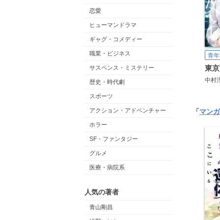
恋愛
ヒューマンドラマ
ギャグ・コメディー
職業・ビジネス
青年
東京
サスペンス・ミステリー
中村
歴史・時代劇
スポーツ
アクション・アドベンチャー
「
マンガ
ホラー
SF・ファンタジー
グルメ
医療・病院系
人気の著者
青山剛昌