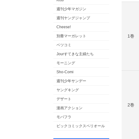
Kiss
週刊少年マガジン
週刊ヤングジャンプ
Cheese!
1巻
別冊マーガレット
ベツコミ
Jourすてきな主婦たち
モーニング
Sho-Comi
週刊少年サンデー
ヤングキング
デザート
2巻
漫画アクション
モバフラ
ビックコミックスペリオール