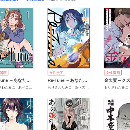
漫画
女性漫画
女性漫画
Re-Tune ～あなたの人生チューニングします～（分冊版）
Re-Tune ～あなたの人生チューニングします～
さわたみこ
あべ美佳
針生悠伺
もりさわたみこ
あべ美佳
針生悠伺
もりさわたみこ