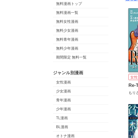
無料漫画トップ
無料漫画一覧
無料女性漫画
無料少女漫画
無料青年漫画
無料少年漫画
期間限定 無料一覧
ジャンル別漫画
女性
女性漫画
少女漫画
もり
青年漫画
少年漫画
TL漫画
BL漫画
オトナ漫画