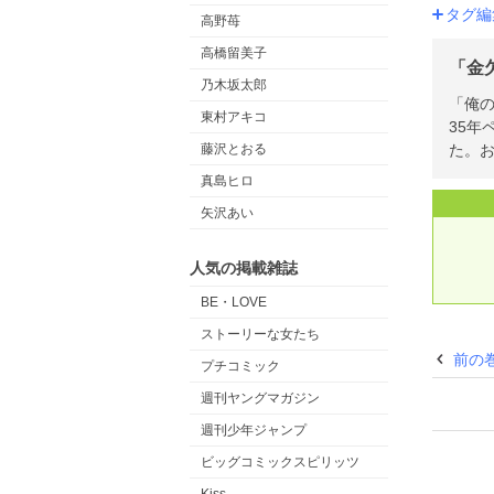
タグ編
高野苺
高橋留美子
「金
乃木坂太郎
「俺
東村アキコ
35年
藤沢とおる
た。
真島ヒロ
矢沢あい
人気の掲載雑誌
BE・LOVE
ストーリーな女たち
前の
プチコミック
週刊ヤングマガジン
週刊少年ジャンプ
ビッグコミックスピリッツ