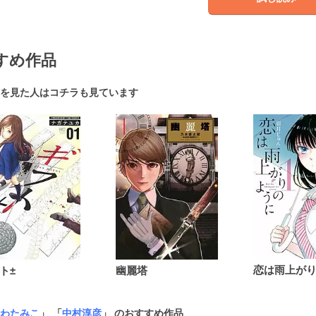
すめ作品
を見た人はコチラも見ています
ト±
幽麗塔
わたみこ
」 「
中村淳彦
」 のおすすめ作品