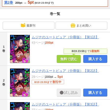
5pt
第2巻
→
200pt
(8/19 23:59まで)
巻一覧
最新刊
まとめ買い
ムジナのユートピュア（分冊版）【第1話】
43ページ
|
200pt
1
巻
8/19 23:59
まで
1冊無料
無料で読む
購入する
ムジナのユートピュア（分冊版）【第2話】
5pt
29ページ
|
200pt
→
2
割引中
8/19 23:59まで
巻
試し読み
購入する
ムジナのユートピュア（分冊版）【第3話】
27ページ
|
200pt