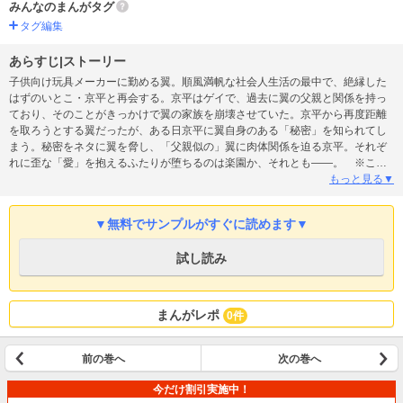
みんなのまんがタグ
タグ編集
あらすじ|ストーリー
子供向け玩具メーカーに勤める翼。順風満帆な社会人生活の最中で、絶縁した
はずのいとこ・京平と再会する。京平はゲイで、過去に翼の父親と関係を持っ
ており、そのことがきっかけで翼の家族を崩壊させていた。京平から再度距離
を取ろうとする翼だったが、ある日京平に翼自身のある「秘密」を知られてし
まう。秘密をネタに翼を脅し、「父親似の」翼に肉体関係を迫る京平。それぞ
れに歪な「愛」を抱えるふたりが堕ちるのは楽園か、それとも――。 ※この
作品は「comic RiSky(リスキー) Vol.86」に収録されています。重複購入にご注
もっと見る▼
意ください。
▼無料でサンプルがすぐに読めます▼
試し読み
まんがレポ
0件
前の巻へ
次の巻へ
今だけ割引実施中！