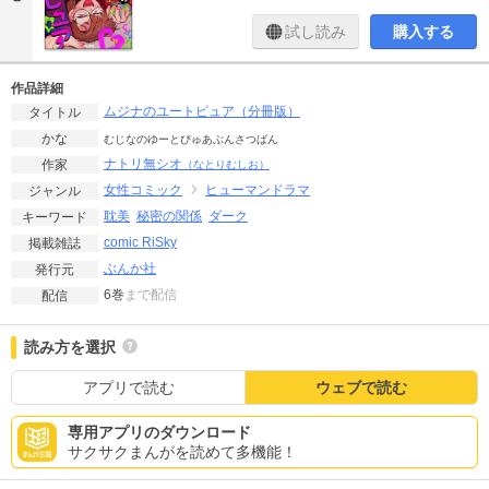
試し読み
購入する
作品詳細
ムジナのユートピュア（分冊版）
タイトル
かな
むじなのゆーとぴゅあぶんさつばん
ナトリ無シオ
作家
（なとりむしお）
女性コミック
ヒューマンドラマ
ジャンル
耽美
秘密の関係
ダーク
キーワード
comic RiSky
掲載雑誌
ぶんか社
発行元
6巻
まで配信
配信
読み方を選択
アプリで読む
ウェブで読む
専用アプリのダウンロード
サクサクまんがを読めて多機能！