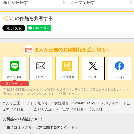
新刊から探す
テーマで探す
この作品を共有する
まんが王国のお得情報を受け取ろう
友だち追加
メルマガ
アプリ通知
フォロー
いいね
限定クーポン
※通知する情報およびタイミングが異なりますので、併せて受け取ることをお勧めします。 ※
通知をしないキャンペーンもあります。ご了承ください。
まんが王国
ナトリ無シオ
女性漫画
comic RiSky
ムジナのユートピ
ュア（分冊版）
ムジナのユートピュア（分冊版）【第4話】
お得感No.1表記について
「電子コミックサービスに関するアンケート」