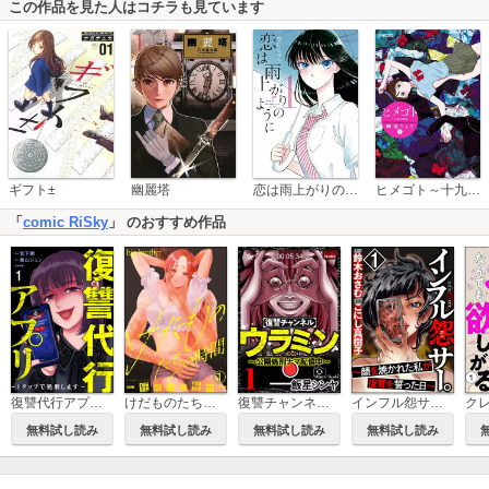
この作品を見た人はコチラも見ています
恋は雨上がりのように
ギフト±
幽麗塔
ヒメゴト～十九歳の制服～
「
comic RiSky
」 のおすすめ作品
復讐代行アプリ ～1タップで処刑します～（分冊版）
けだものたちの時間～狂依存症候群～（分冊版）
復讐チャンネル ウラミン ～公開処刑ナマ配信中～
インフル怨サー。 ～顔を焼かれた私が復讐を誓った日～
無料試し読み
無料試し読み
無料試し読み
無料試し読み