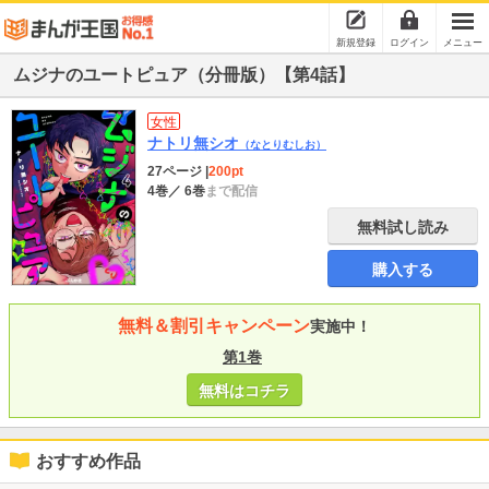
新規登録
ログイン
メニュー
ムジナのユートピュア（分冊版）【第4話】
女性
ナトリ無シオ
（なとりむしお）
27ページ
|
200pt
4巻
／ 6巻
まで配信
無料試し読み
購入する
無料＆割引キャンペーン
実施中！
第1巻
無料はコチラ
おすすめ作品