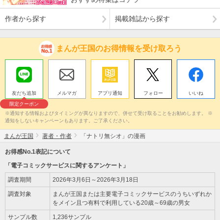
作者から探す
掲載雑誌から探す
まんが王国のお得情報を受け取ろう
友だち追加
メルマガ
アプリ通知
フォロー
いいね
限定クーポン
※通知する情報およびタイミングが異なりますので、併せて受け取ることをお勧めします。 ※
通知をしないキャンペーンもあります。ご了承ください。
まんが王国
著者・作者
「ナトリ無シオ」の漫画
お得感No.1表記について
「電子コミックサービスに関するアンケート」
調査期間
2026年3月6日～2026年3月18日
調査対象
まんが王国または主要電子コミックサービスのうちいずれか
をメイン且つ有料で利用している20歳～69歳の男女
サンプル数
1,236サンプル