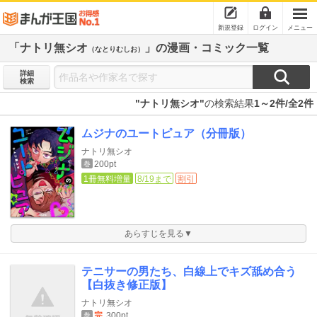
新規登録
ログイン
メニュー
「ナトリ無シオ
」の漫画・コミック一覧
（なとりむしお）
詳細
検索
"ナトリ無シオ"
の検索結果
1～2件/全2件
ムジナのユートピュア（分冊版）
ナトリ無シオ
200pt
巻
1冊無料増量
8/19まで
割引
あらすじを見る▼
テニサーの男たち、白線上でキズ舐め合う
【白抜き修正版】
ナトリ無シオ
完
300pt
巻