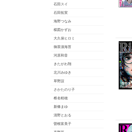
石田スイ
石田拓実
海野つなみ
楳図かずお
大久保ヒロミ
御茶漬海苔
河原和音
きたがわ翔
北川みゆき
草野誼
さかたのり子
椎名軽穂
新條まゆ
清野とおる
曽根富美子