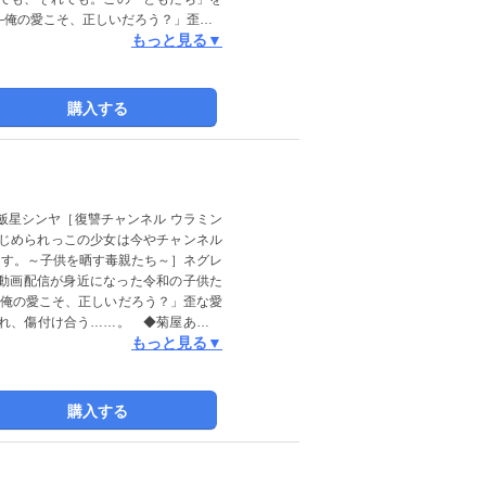
―俺の愛こそ、正しいだろう？」歪な愛
もっと見る▼
れ、傷付け合う……。 ◆天海杏菜［私
べてから守ってくれる親友「りっちゃ
開処刑ナマ配信中～］「あの女だけは絶
万人超えのVtuberに!? ◆原作：
購入する
た私が復讐を誓った日～］「私が…イン
ル!! ◆漫画：可惜夜季央/原案：小
東日本大震災で被災した風俗嬢と客、
望があった――！ ◆遷田膿［灰色人間
暴力を受け続ける少年・麻白。変わるこ
飯星シンヤ［復讐チャンネル ウラミン
じめられっこの少女は今やチャンネル
信します。～子供を晒す毒親たち～］ネグレ
 動画配信が身近になった令和の子供た
―俺の愛こそ、正しいだろう？」歪な愛
れ、傷付け合う……。 ◆菊屋あさひ
もっと見る▼
悪くても間違ってても、それでも。こ
に壊されるまで］「私はあやの味方よ
は？ ◆後藤羽矢子［交感夫婦］ 夫と
た妖しげな夫妻によって狂い始める
購入する
。 ～顔を焼かれた私が復讐を誓った日
の美醜マウントバトル!! ◆漫画：可
でいられない……」東日本大震災で被災