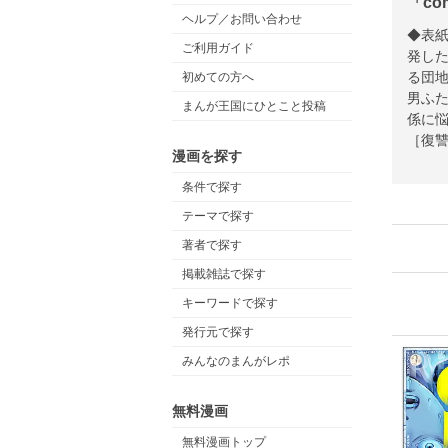
「co
ヘルプ／お問い合わせ
◆表
ご利用ガイド
発し
る団
初めての方へ
男ふ
まんが王国にひとこと投稿
係に
［復讐
漫画を探す
やチャ
――
条件で探す
ね？
テーマで探す
原作
ム!?
著者で探す
症候
掲載雑誌で探す
され
キーワードで探す
発行元で探す
みんなのまんがレポ
無料漫画
無料漫画トップ