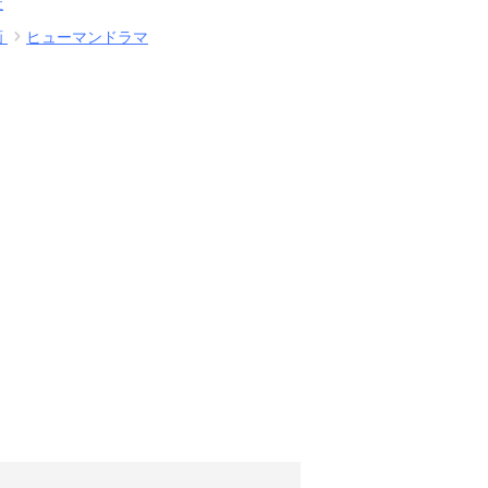
社
画
ヒューマンドラマ