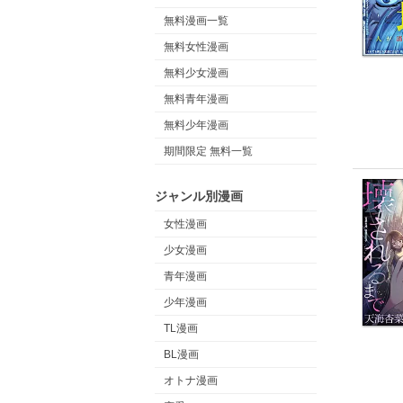
無料漫画一覧
無料女性漫画
無料少女漫画
無料青年漫画
無料少年漫画
期間限定 無料一覧
ジャンル別漫画
女性漫画
少女漫画
青年漫画
少年漫画
TL漫画
BL漫画
オトナ漫画