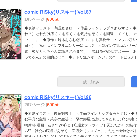
comic RiSky(リスキー) Vol.87
165ページ |
600pt
◆表紙イラスト・菊屋あさひ ＜作品ラインナップ＆あらすじ＞◆
ね？］どれだけ痛くても辛くても気持ち悪くても間違ってても、そ
い――。 ◆原作：鈴木おさむ/漫画：こにし真樹子［インフル怨サ
日～］「私が…インフルエンサーに……？」人気インフルエンサーた
菜［私がりっちゃんに壊されるまで］ 「私はあやの味方よ――」
っちゃん」の目的とは？ ◆ナトリ無シオ［ムジナのユートピュア
歪な愛を抱える男ふたり。這い出ることのできない穴の中で、遊び
矢子［交感夫婦］ 夫との関係に悩む平凡な主婦・茉奈の生活は、
って狂い始める――!? ◆飯星シンヤ［復讐チャンネル ウラミン 
は絶対に許さない…！」いじめられっこの少女は今やチャンネル登録者数3
試し読み
comic RiSky(リスキー) Vol.86
267ページ |
600pt
◆表紙イラスト・後藤羽矢子 ＜作品ラインナップ＆あらすじ＞◆後
む平凡な主婦・茉奈の生活は、隣の部屋に越してきた妖しげな夫妻に
崎摩耶/漫画：あきつみずほ［底辺女デスライブ］死にたがりの銀
ム!? 社会の底辺であがく「底辺女（ソコジョ）」たちの命賭けバ
友達だよね？］どれだけ痛くても辛くても気持ち悪くても間違って