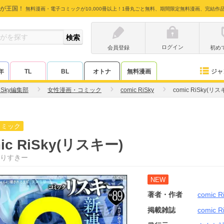
が王国！
無料漫画・電子コミックが10,000冊以上！1冊丸ごと無料、期間限定無料漫画、完結作
ログイン
会員登録
初め
ジャ
年
TL
BL
オトナ
無料漫画
RiSky編集部
女性漫画・コミック
comic RiSky
comic RiSky(リス
コミック
ic RiSky(リスキー)
りすきー
NEW
著者・作者
comic 
掲載雑誌
comic R