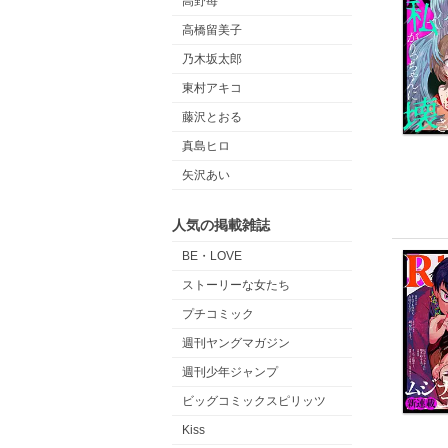
高野苺
高橋留美子
乃木坂太郎
東村アキコ
藤沢とおる
真島ヒロ
矢沢あい
人気の掲載雑誌
BE・LOVE
ストーリーな女たち
プチコミック
週刊ヤングマガジン
週刊少年ジャンプ
ビッグコミックスピリッツ
Kiss