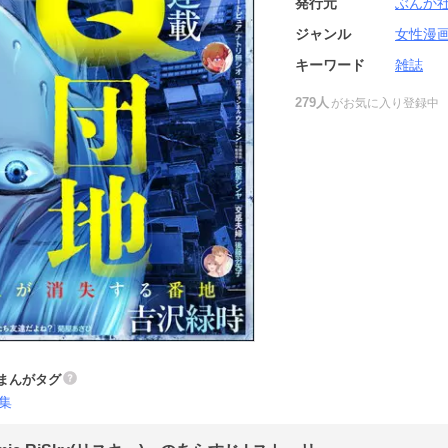
発行元
ぶんか
ジャンル
女性漫
キーワード
雑誌
279人
がお気に入り登録中
まんがタグ
集