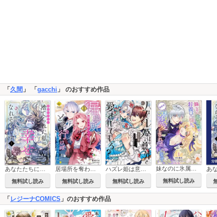
「
久間
」 「
gacchi
」 のおすすめ作品
妹なのに氷属性のお義兄様からなぜか溺愛されています
あなたたちに捨てられた私は、ようやく幸せになれそうです
居場所を奪われ続けた私はどこに行けばいいのでしょうか？
ハズレ姫は意外と愛されている？
無料試し読み
無料試し読み
無料試し読み
無料試し読み
「
レジーナCOMICS
」のおすすめ作品