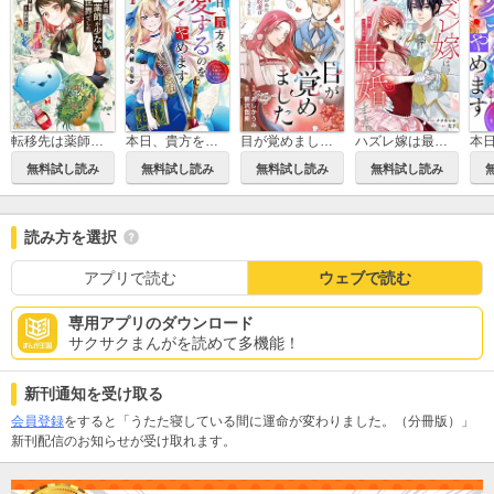
転移先は薬師が少ない世界でした
目が覚めました 奪われた婚約者はきっぱりと捨てました（分冊版）
ハズレ嫁は最強の天才公爵様と再婚しました。
本日、貴方を愛するのをやめます 王妃と不倫した貴方が悪いのですよ？
無料試し読み
無料試し読み
無料試し読み
無料試し読み
読み方を選択
アプリで読む
ウェブで読む
専用アプリのダウンロード
サクサクまんがを読めて多機能！
新刊通知を受け取る
会員登録
をすると「うたた寝している間に運命が変わりました。（分冊版）」
新刊配信のお知らせが受け取れます。