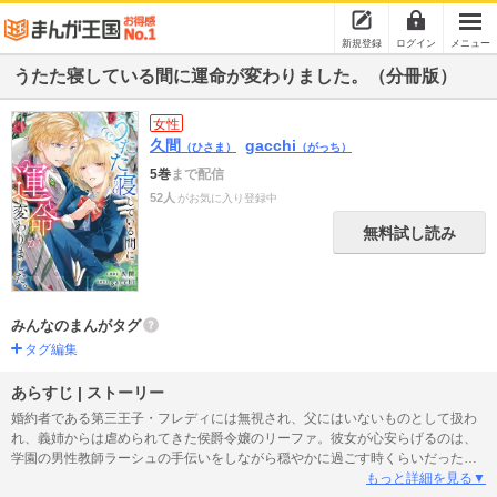
新規登録
ログイン
メニュー
うたた寝している間に運命が変わりました。（分冊版）
女性
久間
gacchi
（ひさま）
（がっち）
5巻
まで配信
52人
がお気に入り登録中
無料試し読み
みんなのまんがタグ
タグ編集
あらすじ | ストーリー
婚約者である第三王子・フレディには無視され、父にはいないものとして扱わ
れ、義姉からは虐められてきた侯爵令嬢のリーファ。彼女が心安らげるのは、
学園の男性教師ラーシュの手伝いをしながら穏やかに過ごす時くらいだった。
そんなある日、リーファは父から義姉がフレディの子を身ごもったため、婚約
もっと詳細を見る▼