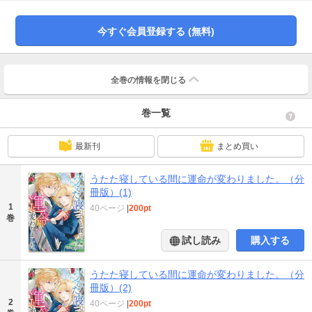
を解消して卒業後は修道院へ入るよう通達される。しかし、ラーシュへそのこ
とを伝えると彼の態度が豹変！ なんと学園内のカフェテリアでうたた寝をし
ていた最中、突然キスされ「俺のものになれ」と言われてしまう。しかも、ラ
今すぐ会員登録する (無料)
ーシュの正体は王弟で……!?
全巻の情報を
閉じる
巻一覧
最新刊
まとめ買い
うたた寝している間に運命が変わりました。（分
冊版）(1)
1
40ページ
|
200pt
巻
試し読み
購入する
うたた寝している間に運命が変わりました。（分
冊版）(2)
2
40ページ
|
200pt