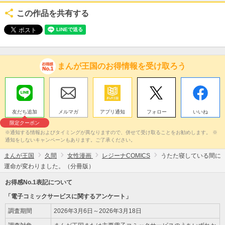
この作品を共有する
まんが王国のお得情報を受け取ろう
友だち追加
メルマガ
アプリ通知
フォロー
いいね
限定クーポン
※通知する情報およびタイミングが異なりますので、併せて受け取ることをお勧めします。 ※
通知をしないキャンペーンもあります。ご了承ください。
まんが王国
久間
女性漫画
レジーナCOMICS
うたた寝している間に
運命が変わりました。（分冊版）
お得感No.1表記について
「電子コミックサービスに関するアンケート」
調査期間
2026年3月6日～2026年3月18日