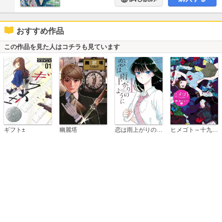
おすすめ作品
この作品を見た人はコチラも見ています
恋は雨上がりのように
ギフト±
幽麗塔
ヒメゴト～十九歳の制服～