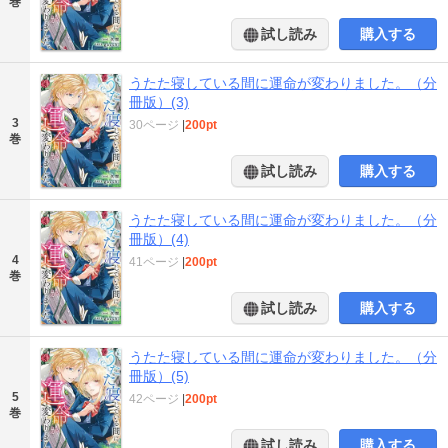
巻
試し読み
購入する
うたた寝している間に運命が変わりました。（分
冊版）(3)
3
30ページ
|
200pt
巻
試し読み
購入する
うたた寝している間に運命が変わりました。（分
冊版）(4)
4
41ページ
|
200pt
巻
試し読み
購入する
うたた寝している間に運命が変わりました。（分
冊版）(5)
5
42ページ
|
200pt
巻
試し読み
購入する