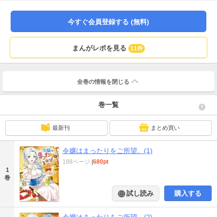
りて田舎街に喫茶店をオープン。すると個性的な獣人達が次々やってきて
――？ 異世界もふもふファンタジーコミカライズ、待望の第１巻！
今すぐ会員登録する (無料)
まんがレポを見る
11件
全巻の情報を
閉じる
巻一覧
最新刊
まとめ買い
令嬢はまったりをご所望。(1)
188ページ
|
680pt
1
巻
試し読み
購入する
令嬢はまったりをご所望。(2)