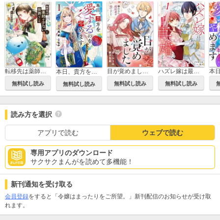
転移先は薬師が少ない世界でした
目が覚めました 奪われた婚約者はきっぱりと捨てました（分冊版）
ハズレ嫁は最強の天才公爵様と再婚しました。
本日、貴方を愛するのをやめます 王妃と不倫した貴方が悪いのですよ？
無料試し読み
無料試し読み
無料試し読み
無料試し読み
読み方を選択
アプリで読む
ウェブで読む
専用アプリのダウンロード
サクサクまんがを読めて多機能！
新刊通知を受け取る
会員登録
をすると「令嬢はまったりをご所望。」新刊配信のお知らせが受け取
れます。