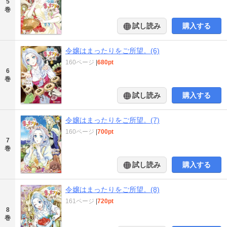
5
巻
試し読み
購入する
令嬢はまったりをご所望。(6)
160ページ
|
680pt
6
巻
試し読み
購入する
令嬢はまったりをご所望。(7)
160ページ
|
700pt
7
巻
試し読み
購入する
令嬢はまったりをご所望。(8)
161ページ
|
720pt
8
巻