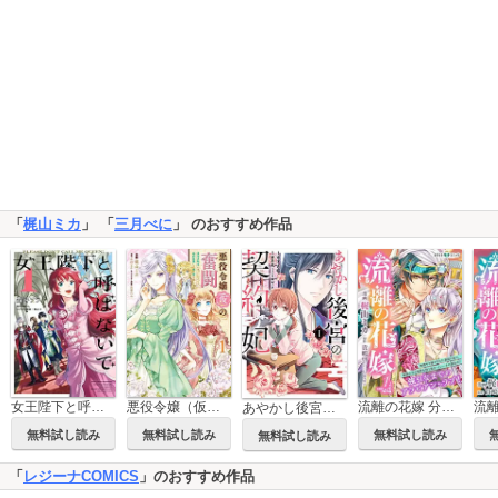
「
梶山ミカ
」 「
三月べに
」 のおすすめ作品
女王陛下と呼ばないで
悪役令嬢（仮）の奮闘
流離の花嫁 分冊版［ホワイトハートコミック］
あやかし後宮の契約妃
無料試し読み
無料試し読み
無料試し読み
無料試し読み
「
レジーナCOMICS
」のおすすめ作品