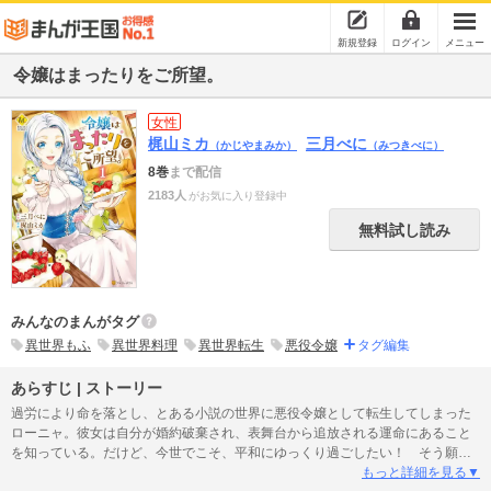
新規登録
ログイン
メニュー
令嬢はまったりをご所望。
女性
梶山ミカ
三月べに
（かじやまみか）
（みつきべに）
8巻
まで配信
2183人
がお気に入り登録中
無料試し読み
みんなのまんがタグ
異世界もふ
異世界料理
異世界転生
悪役令嬢
タグ編集
あらすじ | ストーリー
過労により命を落とし、とある小説の世界に悪役令嬢として転生してしまった
ローニャ。彼女は自分が婚約破棄され、表舞台から追放される運命にあること
を知っている。だけど、今世でこそ、平和にゆっくり過ごしたい！ そう願っ
たローニャは、小説通り追放されたあと、ロトと呼ばれるちび妖精達の力を借
もっと詳細を見る▼