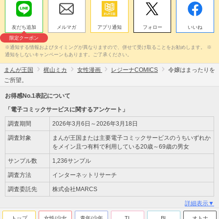
友だち追加
メルマガ
アプリ通知
フォロー
いいね
限定クーポン
※通知する情報およびタイミングが異なりますので、併せて受け取ることをお勧めします。 ※
通知をしないキャンペーンもあります。ご了承ください。
まんが王国
梶山ミカ
女性漫画
レジーナCOMICS
令嬢はまったりを
ご所望。
お得感No.1表記について
「電子コミックサービスに関するアンケート」
調査期間
2026年3月6日～2026年3月18日
調査対象
まんが王国または主要電子コミックサービスのうちいずれか
をメイン且つ有料で利用している20歳～69歳の男女
サンプル数
1,236サンプル
調査方法
インターネットリサーチ
調査委託先
株式会社MARCS
詳細表示▼
トップ
女性/少女
青年/少年
TL
BL
オトナ