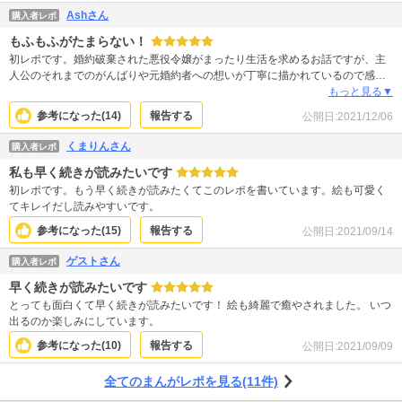
Ashさん
購入者レポ
もふもふがたまらない！
初レポです。婚約破棄された悪役令嬢がまったり生活を求めるお話ですが、主
人公のそれまでのがんばりや元婚約者への想いが丁寧に描かれているので感情
移入しちゃいます。絵もキレイ。それに獣人たちのもふもふがたまりません！
もっと見る▼
もふもふ好きはぜひ！私ももふもふしたい！と思わせてくれる作品です。ロト
参考になった(
14
)
報告する
公開日:
2021/12/06
という小さな精霊もすごくかわいいし、癒されます。どんなハッピーエンドを
迎えるか楽しみです。
くまりんさん
購入者レポ
私も早く続きが読みたいです
初レポです。もう早く続きが読みたくてこのレポを書いています。絵も可愛く
てキレイだし読みやすいです。
参考になった(
15
)
報告する
公開日:
2021/09/14
ゲストさん
購入者レポ
早く続きが読みたいです
とっても面白くて早く続きが読みたいです！ 絵も綺麗で癒やされました。 いつ
出るのか楽しみにしています。
参考になった(
10
)
報告する
公開日:
2021/09/09
全てのまんがレポを見る(11件)