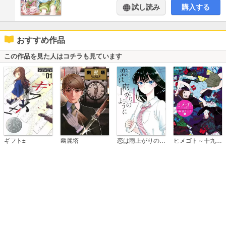
試し読み
購入する
おすすめ作品
この作品を見た人はコチラも見ています
恋は雨上がりのように
ギフト±
幽麗塔
ヒメゴト～十九歳の制服～