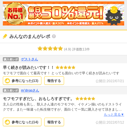
みんなのまんがレポ
(
4.9
)
評価数
13
件
ゲストさん
購入者レポ
早く続きが読みたいです！！
モフモフで面白くて最高です！ とっても面白いので早く続きが読みたいです
参考になった(
13
)
報告する
公開日:
2022/07/21
m’dropさん
購入者レポ
モフモフすぎだし、おもしろすぎです。
主人公の性格も良し、獣人さん達のモフモフや、イケメン揃いのもドストライ
クです。また一味違った転生物ですが、面白くて一気に購入させて頂きまし
た。早く続巻が読みたい！オススメです。
もっと見る▼
参考になった(
14
)
報告する
公開日:
2022/07/12