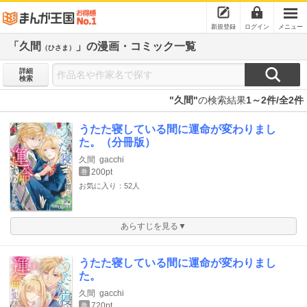
新規登録
ログイン
メニュー
「久間
」の漫画・コミック一覧
（ひさま）
詳細
検索
"久間"
の検索結果
1～2件/全2件
うたた寝している間に運命が変わりまし
た。（分冊版）
久間
gacchi
200pt
巻
お気に入り：52人
あらすじを見る▼
うたた寝している間に運命が変わりまし
た。
久間
gacchi
720pt
巻